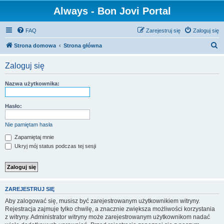
Always - Bon Jovi Portal
FAQ
Zarejestruj się
Zaloguj się
S
Strona domowa
Strona główna
z
Zaloguj się
u
k
Nazwa użytkownika:
a
j
Hasło:
Nie pamiętam hasła
Zapamiętaj mnie
Ukryj mój status podczas tej sesji
ZAREJESTRUJ SIĘ
Aby zalogować się, musisz być zarejestrowanym użytkownikiem witryny.
Rejestracja zajmuje tylko chwilę, a znacznie zwiększa możliwości korzystania
z witryny. Administrator witryny może zarejestrowanym użytkownikom nadać