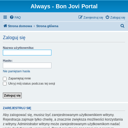
Always - Bon Jovi Portal
FAQ
Zarejestruj się
Zaloguj się
S
Strona domowa
Strona główna
z
Zaloguj się
u
k
Nazwa użytkownika:
a
j
Hasło:
Nie pamiętam hasła
Zapamiętaj mnie
Ukryj mój status podczas tej sesji
ZAREJESTRUJ SIĘ
Aby zalogować się, musisz być zarejestrowanym użytkownikiem witryny.
Rejestracja zajmuje tylko chwilę, a znacznie zwiększa możliwości korzystania
z witryny. Administrator witryny może zarejestrowanym użytkownikom nadać