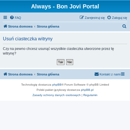
Always - Bon Jovi Portal
FAQ
Zarejestruj się
Zaloguj się
S
Strona domowa
Strona główna
z
Usuń ciasteczka witryny
u
k
Czy na pewno chcesz usunąć wszystkie ciasteczka utworzone przez tę
witrynę?
a
j
Strona domowa
Strona główna
Kontakt z nami
Technologię dostarcza
phpBB
® Forum Software © phpBB Limited
Polski pakiet językowy dostarcza
phpBB.pl
Zasady ochrony danych osobowych
|
Regulamin