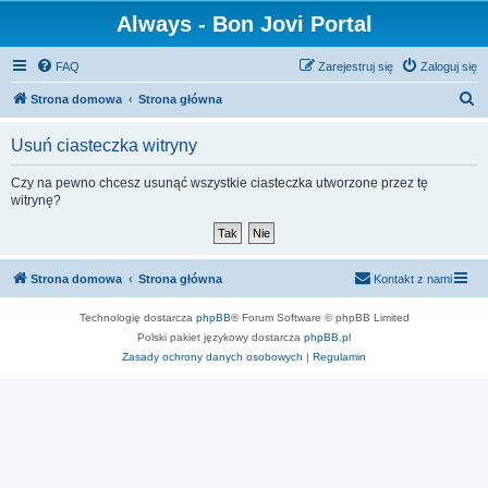
Always - Bon Jovi Portal
FAQ
Zarejestruj się
Zaloguj się
S
Strona domowa
Strona główna
z
Usuń ciasteczka witryny
u
k
Czy na pewno chcesz usunąć wszystkie ciasteczka utworzone przez tę
witrynę?
a
j
Strona domowa
Strona główna
Kontakt z nami
Technologię dostarcza
phpBB
® Forum Software © phpBB Limited
Polski pakiet językowy dostarcza
phpBB.pl
Zasady ochrony danych osobowych
|
Regulamin