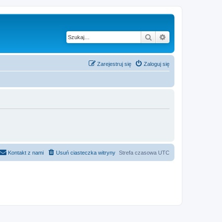
Szukaj
Wyszukiwanie z
Zarejestruj się
Zaloguj się
Kontakt z nami
Usuń ciasteczka witryny
Strefa czasowa
UTC