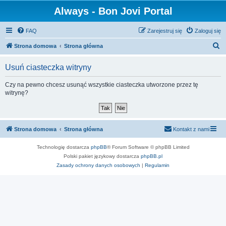
Always - Bon Jovi Portal
FAQ
Zarejestruj się
Zaloguj się
S
Strona domowa
Strona główna
z
Usuń ciasteczka witryny
u
k
Czy na pewno chcesz usunąć wszystkie ciasteczka utworzone przez tę
witrynę?
a
j
Strona domowa
Strona główna
Kontakt z nami
Technologię dostarcza
phpBB
® Forum Software © phpBB Limited
Polski pakiet językowy dostarcza
phpBB.pl
Zasady ochrony danych osobowych
|
Regulamin