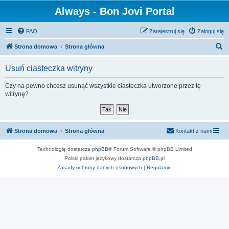
Always - Bon Jovi Portal
FAQ
Zarejestruj się
Zaloguj się
S
Strona domowa
Strona główna
z
Usuń ciasteczka witryny
u
k
Czy na pewno chcesz usunąć wszystkie ciasteczka utworzone przez tę
witrynę?
a
j
Strona domowa
Strona główna
Kontakt z nami
Technologię dostarcza
phpBB
® Forum Software © phpBB Limited
Polski pakiet językowy dostarcza
phpBB.pl
Zasady ochrony danych osobowych
|
Regulamin