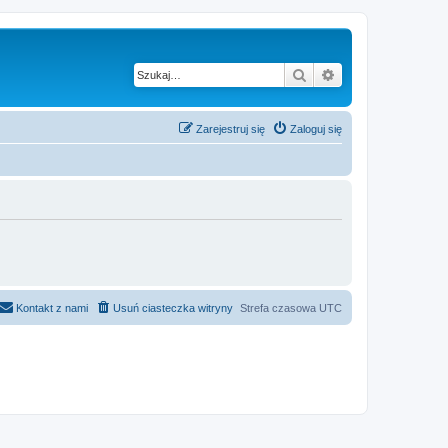
Szukaj
Wyszukiwanie z
Zarejestruj się
Zaloguj się
Kontakt z nami
Usuń ciasteczka witryny
Strefa czasowa
UTC