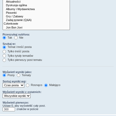
Przeszukaj subfora:
Tak
Nie
Szukaj w:
Temat i treść posta
Tylko treść posta
Tylko tytuły tematów
Tylko pierwszy post tematu
Wyświetl wyniki jako:
Posty
Tematy
Sortuj wyniki wg:
Rosnąco
Malejąco
Wyświetl wyniki z ostatnich:
Wyświetl pierwsze:
Ustaw 0, aby wyświetlić cały post.
znaków w poście