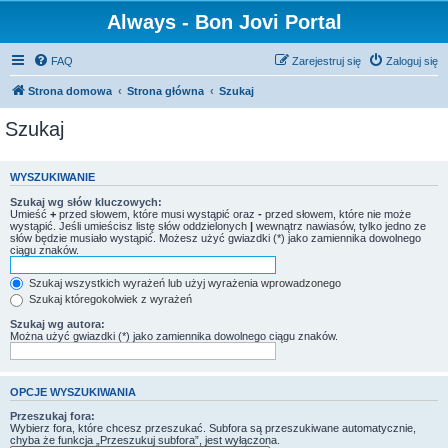
Always - Bon Jovi Portal
FAQ
Zarejestruj się
Zaloguj się
Strona domowa
Strona główna
Szukaj
Szukaj
WYSZUKIWANIE
Szukaj wg słów kluczowych:
Umieść
+
przed słowem, które musi wystąpić oraz
-
przed słowem, które nie może
wystąpić. Jeśli umieścisz listę słów oddzielonych
|
wewnątrz nawiasów, tylko jedno ze
słów będzie musiało wystąpić. Możesz użyć gwiazdki (*) jako zamiennika dowolnego
ciągu znaków.
Szukaj wszystkich wyrażeń lub użyj wyrażenia wprowadzonego
Szukaj któregokolwiek z wyrażeń
Szukaj wg autora:
Można użyć gwiazdki (*) jako zamiennika dowolnego ciągu znaków.
OPCJE WYSZUKIWANIA
Przeszukaj fora:
Wybierz fora, które chcesz przeszukać. Subfora są przeszukiwane automatycznie,
chyba że funkcja „Przeszukuj subfora”, jest wyłączona.