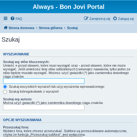
Always - Bon Jovi Portal
FAQ
Zarejestruj się
Zaloguj się
Strona domowa
Strona główna
Szukaj
Szukaj
WYSZUKIWANIE
Szukaj wg słów kluczowych:
Umieść
+
przed słowem, które musi wystąpić oraz
-
przed słowem, które nie może
wystąpić. Jeśli umieścisz listę słów oddzielonych
|
wewnątrz nawiasów, tylko jedno ze
słów będzie musiało wystąpić. Możesz użyć gwiazdki (*) jako zamiennika dowolnego
ciągu znaków.
Szukaj wszystkich wyrażeń lub użyj wyrażenia wprowadzonego
Szukaj któregokolwiek z wyrażeń
Szukaj wg autora:
Można użyć gwiazdki (*) jako zamiennika dowolnego ciągu znaków.
OPCJE WYSZUKIWANIA
Przeszukaj fora:
Wybierz fora, które chcesz przeszukać. Subfora są przeszukiwane automatycznie,
chyba że funkcja „Przeszukuj subfora”, jest wyłączona.