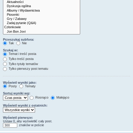
Przeszukaj subfora:
Tak
Nie
Szukaj w:
Temat i treść posta
Tylko treść posta
Tylko tytuły tematów
Tylko pierwszy post tematu
Wyświetl wyniki jako:
Posty
Tematy
Sortuj wyniki wg:
Rosnąco
Malejąco
Wyświetl wyniki z ostatnich:
Wyświetl pierwsze:
Ustaw 0, aby wyświetlić cały post.
znaków w poście