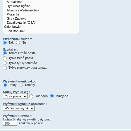
Przeszukaj subfora:
Tak
Nie
Szukaj w:
Temat i treść posta
Tylko treść posta
Tylko tytuły tematów
Tylko pierwszy post tematu
Wyświetl wyniki jako:
Posty
Tematy
Sortuj wyniki wg:
Rosnąco
Malejąco
Wyświetl wyniki z ostatnich:
Wyświetl pierwsze:
Ustaw 0, aby wyświetlić cały post.
znaków w poście