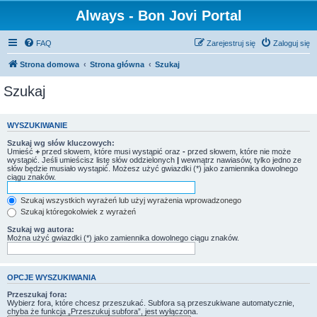
Always - Bon Jovi Portal
FAQ
Zarejestruj się
Zaloguj się
Strona domowa
Strona główna
Szukaj
Szukaj
WYSZUKIWANIE
Szukaj wg słów kluczowych:
Umieść
+
przed słowem, które musi wystąpić oraz
-
przed słowem, które nie może
wystąpić. Jeśli umieścisz listę słów oddzielonych
|
wewnątrz nawiasów, tylko jedno ze
słów będzie musiało wystąpić. Możesz użyć gwiazdki (*) jako zamiennika dowolnego
ciągu znaków.
Szukaj wszystkich wyrażeń lub użyj wyrażenia wprowadzonego
Szukaj któregokolwiek z wyrażeń
Szukaj wg autora:
Można użyć gwiazdki (*) jako zamiennika dowolnego ciągu znaków.
OPCJE WYSZUKIWANIA
Przeszukaj fora:
Wybierz fora, które chcesz przeszukać. Subfora są przeszukiwane automatycznie,
chyba że funkcja „Przeszukuj subfora”, jest wyłączona.