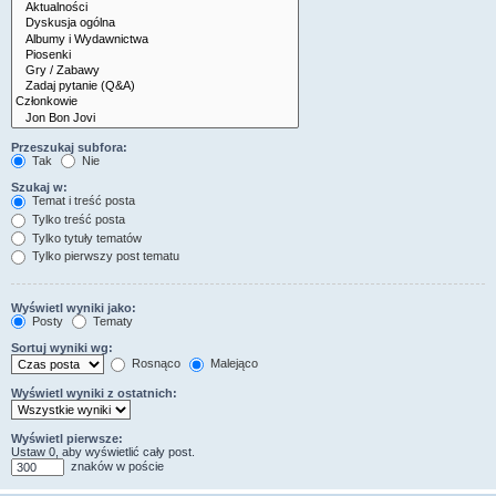
Przeszukaj subfora:
Tak
Nie
Szukaj w:
Temat i treść posta
Tylko treść posta
Tylko tytuły tematów
Tylko pierwszy post tematu
Wyświetl wyniki jako:
Posty
Tematy
Sortuj wyniki wg:
Rosnąco
Malejąco
Wyświetl wyniki z ostatnich:
Wyświetl pierwsze:
Ustaw 0, aby wyświetlić cały post.
znaków w poście