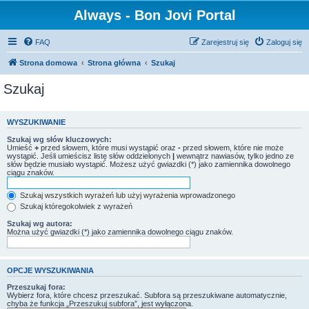
Always - Bon Jovi Portal
FAQ
Zarejestruj się
Zaloguj się
Strona domowa
Strona główna
Szukaj
Szukaj
WYSZUKIWANIE
Szukaj wg słów kluczowych:
Umieść
+
przed słowem, które musi wystąpić oraz
-
przed słowem, które nie może
wystąpić. Jeśli umieścisz listę słów oddzielonych
|
wewnątrz nawiasów, tylko jedno ze
słów będzie musiało wystąpić. Możesz użyć gwiazdki (*) jako zamiennika dowolnego
ciągu znaków.
Szukaj wszystkich wyrażeń lub użyj wyrażenia wprowadzonego
Szukaj któregokolwiek z wyrażeń
Szukaj wg autora:
Można użyć gwiazdki (*) jako zamiennika dowolnego ciągu znaków.
OPCJE WYSZUKIWANIA
Przeszukaj fora:
Wybierz fora, które chcesz przeszukać. Subfora są przeszukiwane automatycznie,
chyba że funkcja „Przeszukuj subfora”, jest wyłączona.