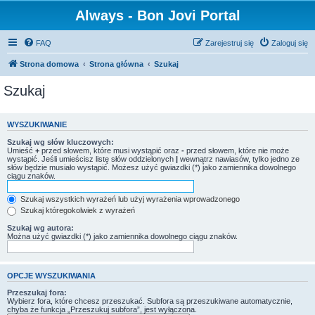
Always - Bon Jovi Portal
FAQ
Zarejestruj się
Zaloguj się
Strona domowa
Strona główna
Szukaj
Szukaj
WYSZUKIWANIE
Szukaj wg słów kluczowych:
Umieść
+
przed słowem, które musi wystąpić oraz
-
przed słowem, które nie może
wystąpić. Jeśli umieścisz listę słów oddzielonych
|
wewnątrz nawiasów, tylko jedno ze
słów będzie musiało wystąpić. Możesz użyć gwiazdki (*) jako zamiennika dowolnego
ciągu znaków.
Szukaj wszystkich wyrażeń lub użyj wyrażenia wprowadzonego
Szukaj któregokolwiek z wyrażeń
Szukaj wg autora:
Można użyć gwiazdki (*) jako zamiennika dowolnego ciągu znaków.
OPCJE WYSZUKIWANIA
Przeszukaj fora:
Wybierz fora, które chcesz przeszukać. Subfora są przeszukiwane automatycznie,
chyba że funkcja „Przeszukuj subfora”, jest wyłączona.