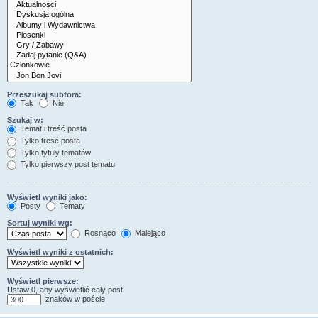
Przeszukaj subfora:
Tak
Nie
Szukaj w:
Temat i treść posta
Tylko treść posta
Tylko tytuły tematów
Tylko pierwszy post tematu
Wyświetl wyniki jako:
Posty
Tematy
Sortuj wyniki wg:
Rosnąco
Malejąco
Wyświetl wyniki z ostatnich:
Wyświetl pierwsze:
Ustaw 0, aby wyświetlić cały post.
znaków w poście