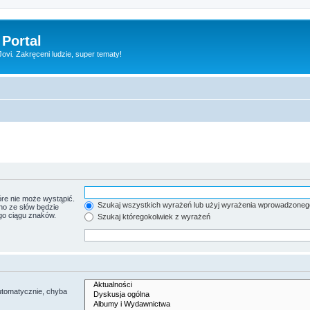
 Portal
vi. Zakręceni ludzie, super tematy!
re nie może wystąpić.
Szukaj wszystkich wyrażeń lub użyj wyrażenia wprowadzoneg
no ze słów będzie
go ciągu znaków.
Szukaj któregokolwiek z wyrażeń
utomatycznie, chyba