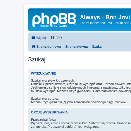
Always - Bon Jovi
Forum fanow Bon Jovi. Forum Bon Jo
Więcej…
FAQ
Strona domowa
Strona główna
Szukaj
Szukaj
WYSZUKIWANIE
Szukaj wg słów kluczowych:
Umieść
+
przed słowem, które musi wystąpić oraz
-
przed słowem, któ
Jeśli umieścisz listę słów oddzielonych
|
wewnątrz nawiasów, tylko jed
musiało wystąpić. Możesz użyć gwiazdki (*) jako zamiennika dowolne
Szukaj wg autora:
Można użyć gwiazdki (*) jako zamiennika dowolnego ciągu znaków.
OPCJE WYSZUKIWANIA
Przeszukaj fora:
Wybierz fora, które chcesz przeszukać. Subfora są przeszukiwane a
że funkcja „Przeszukuj subfora”, jest wyłączona.