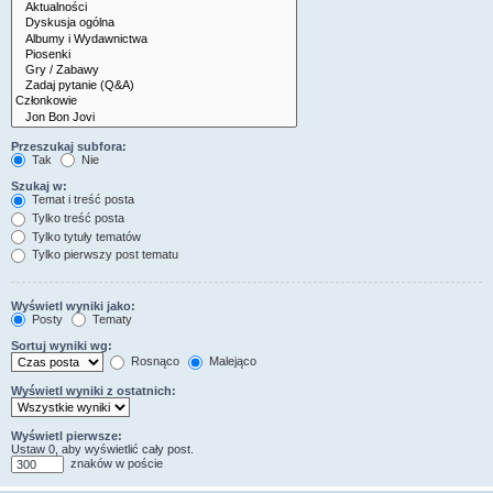
Przeszukaj subfora:
Tak
Nie
Szukaj w:
Temat i treść posta
Tylko treść posta
Tylko tytuły tematów
Tylko pierwszy post tematu
Wyświetl wyniki jako:
Posty
Tematy
Sortuj wyniki wg:
Rosnąco
Malejąco
Wyświetl wyniki z ostatnich:
Wyświetl pierwsze:
Ustaw 0, aby wyświetlić cały post.
znaków w poście