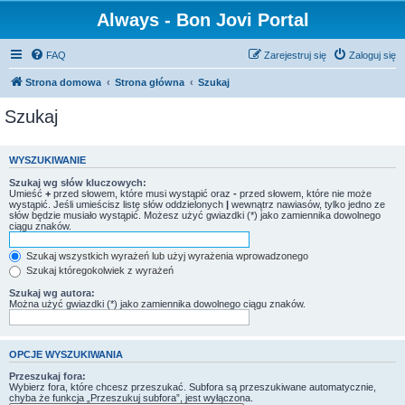
Always - Bon Jovi Portal
FAQ
Zarejestruj się
Zaloguj się
Strona domowa
Strona główna
Szukaj
Szukaj
WYSZUKIWANIE
Szukaj wg słów kluczowych:
Umieść
+
przed słowem, które musi wystąpić oraz
-
przed słowem, które nie może
wystąpić. Jeśli umieścisz listę słów oddzielonych
|
wewnątrz nawiasów, tylko jedno ze
słów będzie musiało wystąpić. Możesz użyć gwiazdki (*) jako zamiennika dowolnego
ciągu znaków.
Szukaj wszystkich wyrażeń lub użyj wyrażenia wprowadzonego
Szukaj któregokolwiek z wyrażeń
Szukaj wg autora:
Można użyć gwiazdki (*) jako zamiennika dowolnego ciągu znaków.
OPCJE WYSZUKIWANIA
Przeszukaj fora:
Wybierz fora, które chcesz przeszukać. Subfora są przeszukiwane automatycznie,
chyba że funkcja „Przeszukuj subfora”, jest wyłączona.