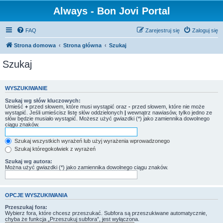
Always - Bon Jovi Portal
FAQ
Zarejestruj się
Zaloguj się
Strona domowa
Strona główna
Szukaj
Szukaj
WYSZUKIWANIE
Szukaj wg słów kluczowych:
Umieść
+
przed słowem, które musi wystąpić oraz
-
przed słowem, które nie może
wystąpić. Jeśli umieścisz listę słów oddzielonych
|
wewnątrz nawiasów, tylko jedno ze
słów będzie musiało wystąpić. Możesz użyć gwiazdki (*) jako zamiennika dowolnego
ciągu znaków.
Szukaj wszystkich wyrażeń lub użyj wyrażenia wprowadzonego
Szukaj któregokolwiek z wyrażeń
Szukaj wg autora:
Można użyć gwiazdki (*) jako zamiennika dowolnego ciągu znaków.
OPCJE WYSZUKIWANIA
Przeszukaj fora:
Wybierz fora, które chcesz przeszukać. Subfora są przeszukiwane automatycznie,
chyba że funkcja „Przeszukuj subfora”, jest wyłączona.