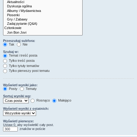
Przeszukaj subfora:
Tak
Nie
Szukaj w:
Temat i treść posta
Tylko treść posta
Tylko tytuły tematów
Tylko pierwszy post tematu
Wyświetl wyniki jako:
Posty
Tematy
Sortuj wyniki wg:
Rosnąco
Malejąco
Wyświetl wyniki z ostatnich:
Wyświetl pierwsze:
Ustaw 0, aby wyświetlić cały post.
znaków w poście