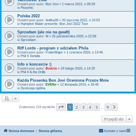
Ostatni post autor:
Bon Jovi
«
1 marca 2022, o 09:29
w
Piosenki
Polska 2022
Ostatni post autor:
Anitka39
«
20 stycznia 2022, o 10:53
w
Hampton Water presents: Bon Jovi 2022 Tour
Sprzedam (ale nie na gwałt)
Ostatni post autor:
M
«
25 października 2020, o 22:58
w
Sprzedam
Riff Lords - program z udziałem Phila
Ostatni post autor:
FraterMajor
«
1 czerwca 2020, o 13:46
w
Phil X Xenidis
Info o koncercie :)
Ostatni post autor:
Bodzio
«
24 lutego 2020, o 14:20
w
Phil X & the Drills
Każda Piosenka Bon Jovi Oceniona Przeze Mnie
Ostatni post autor:
EVENo
«
12 listopada 2019, o 18:45
w
Dyskusja ogólna
Strona
1
z
9
1
2
3
4
5
9
Następn
Znaleziono 216 wyników
…
Przejdź do
Strona domowa
Strona główna
Kontakt z nami