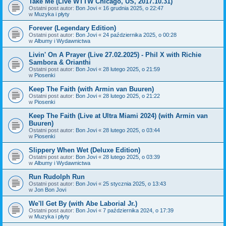
Take Me (Live WTTW Chicago, US, 2017.10.31)
Ostatni post autor:
Bon Jovi
«
16 grudnia 2025, o 22:47
w
Muzyka i płyty
Forever (Legendary Edition)
Ostatni post autor:
Bon Jovi
«
24 października 2025, o 00:28
w
Albumy i Wydawnictwa
Livin' On A Prayer (Live 27.02.2025) - Phil X with Richie
Sambora & Orianthi
Ostatni post autor:
Bon Jovi
«
28 lutego 2025, o 21:59
w
Piosenki
Keep The Faith (with Armin van Buuren)
Ostatni post autor:
Bon Jovi
«
28 lutego 2025, o 21:22
w
Piosenki
Keep The Faith (Live at Ultra Miami 2024) (with Armin van
Buuren)
Ostatni post autor:
Bon Jovi
«
28 lutego 2025, o 03:44
w
Piosenki
Slippery When Wet (Deluxe Edition)
Ostatni post autor:
Bon Jovi
«
28 lutego 2025, o 03:39
w
Albumy i Wydawnictwa
Run Rudolph Run
Ostatni post autor:
Bon Jovi
«
25 stycznia 2025, o 13:43
w
Jon Bon Jovi
We'll Get By (with Abe Laborial Jr.)
Ostatni post autor:
Bon Jovi
«
7 października 2024, o 17:39
w
Muzyka i płyty