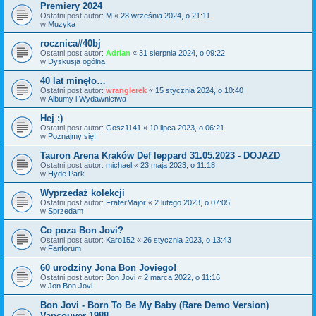
Premiery 2024
Ostatni post autor:
M
«
28 września 2024, o 21:11
w
Muzyka
rocznica#40bj
Ostatni post autor:
Adrian
«
31 sierpnia 2024, o 09:22
w
Dyskusja ogólna
40 lat minęło…
Ostatni post autor:
wranglerek
«
15 stycznia 2024, o 10:40
w
Albumy i Wydawnictwa
Hej :)
Ostatni post autor:
Gosz1141
«
10 lipca 2023, o 06:21
w
Poznajmy się!
Tauron Arena Kraków Def leppard 31.05.2023 - DOJAZD
Ostatni post autor:
michael
«
23 maja 2023, o 11:18
w
Hyde Park
Wyprzedaż kolekcji
Ostatni post autor:
FraterMajor
«
2 lutego 2023, o 07:05
w
Sprzedam
Co poza Bon Jovi?
Ostatni post autor:
Karo152
«
26 stycznia 2023, o 13:43
w
Fanforum
60 urodziny Jona Bon Joviego!
Ostatni post autor:
Bon Jovi
«
2 marca 2022, o 11:16
w
Jon Bon Jovi
Bon Jovi - Born To Be My Baby (Rare Demo Version)
Vancouver 1988