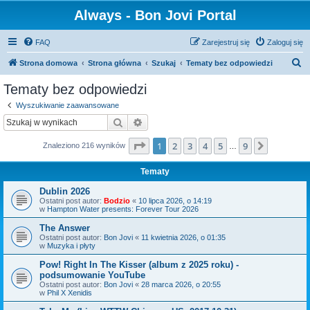
Always - Bon Jovi Portal
FAQ
Zarejestruj się
Zaloguj się
S
Strona domowa
Strona główna
Szukaj
Tematy bez odpowiedzi
z
Tematy bez odpowiedzi
u
Wyszukiwanie zaawansowane
k
Szukaj
Wyszukiwanie zaawansowane
a
Strona
1
z
9
1
2
3
4
5
9
Następn
Znaleziono 216 wyników
j
…
Tematy
Dublin 2026
Ostatni post autor:
Bodzio
«
10 lipca 2026, o 14:19
w
Hampton Water presents: Forever Tour 2026
The Answer
Ostatni post autor:
Bon Jovi
«
11 kwietnia 2026, o 01:35
w
Muzyka i płyty
Pow! Right In The Kisser (album z 2025 roku) -
podsumowanie YouTube
Ostatni post autor:
Bon Jovi
«
28 marca 2026, o 20:55
w
Phil X Xenidis