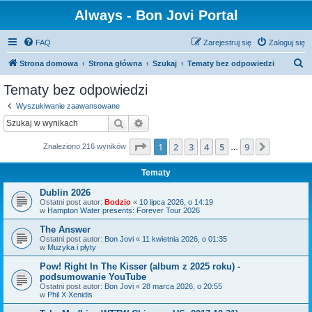
Always - Bon Jovi Portal
FAQ
Zarejestruj się
Zaloguj się
S
Strona domowa
Strona główna
Szukaj
Tematy bez odpowiedzi
z
Tematy bez odpowiedzi
u
Wyszukiwanie zaawansowane
k
Szukaj
Wyszukiwanie zaawansowane
a
Strona
1
z
9
1
2
3
4
5
9
Następn
Znaleziono 216 wyników
j
…
Tematy
Dublin 2026
Ostatni post autor:
Bodzio
«
10 lipca 2026, o 14:19
w
Hampton Water presents: Forever Tour 2026
The Answer
Ostatni post autor:
Bon Jovi
«
11 kwietnia 2026, o 01:35
w
Muzyka i płyty
Pow! Right In The Kisser (album z 2025 roku) -
podsumowanie YouTube
Ostatni post autor:
Bon Jovi
«
28 marca 2026, o 20:55
w
Phil X Xenidis