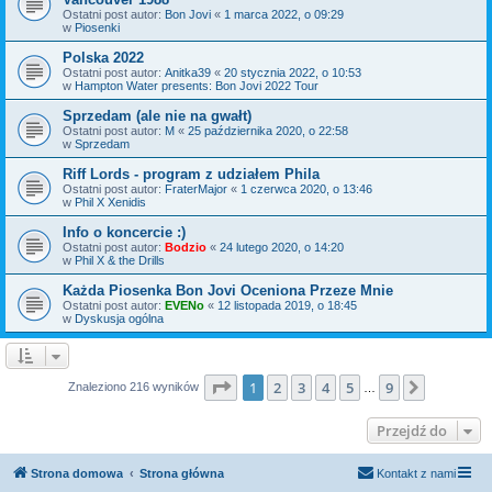
Ostatni post autor:
Bon Jovi
«
1 marca 2022, o 09:29
w
Piosenki
Polska 2022
Ostatni post autor:
Anitka39
«
20 stycznia 2022, o 10:53
w
Hampton Water presents: Bon Jovi 2022 Tour
Sprzedam (ale nie na gwałt)
Ostatni post autor:
M
«
25 października 2020, o 22:58
w
Sprzedam
Riff Lords - program z udziałem Phila
Ostatni post autor:
FraterMajor
«
1 czerwca 2020, o 13:46
w
Phil X Xenidis
Info o koncercie :)
Ostatni post autor:
Bodzio
«
24 lutego 2020, o 14:20
w
Phil X & the Drills
Każda Piosenka Bon Jovi Oceniona Przeze Mnie
Ostatni post autor:
EVENo
«
12 listopada 2019, o 18:45
w
Dyskusja ogólna
Strona
1
z
9
1
2
3
4
5
9
Następn
Znaleziono 216 wyników
…
Przejdź do
Strona domowa
Strona główna
Kontakt z nami