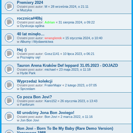
Premiery 2024
Ostatni post autor:
M
«
28 września 2024, o 21:11
w
Muzyka
rocznica#40bj
Ostatni post autor:
Adrian
«
31 sierpnia 2024, o 09:22
w
Dyskusja ogólna
40 lat minęło…
Ostatni post autor:
wranglerek
«
15 stycznia 2024, o 10:40
w
Albumy i Wydawnictwa
Hej :)
Ostatni post autor:
Gosz1141
«
10 lipca 2023, o 06:21
w
Poznajmy się!
Tauron Arena Kraków Def leppard 31.05.2023 - DOJAZD
Ostatni post autor:
michael
«
23 maja 2023, o 11:18
w
Hyde Park
Wyprzedaż kolekcji
Ostatni post autor:
FraterMajor
«
2 lutego 2023, o 07:05
w
Sprzedam
Co poza Bon Jovi?
Ostatni post autor:
Karo152
«
26 stycznia 2023, o 13:43
w
Fanforum
60 urodziny Jona Bon Joviego!
Ostatni post autor:
Bon Jovi
«
2 marca 2022, o 11:16
w
Jon Bon Jovi
Bon Jovi - Born To Be My Baby (Rare Demo Version)
Vancouver 1988