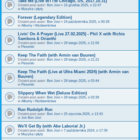
Take Me (Live WTTW Chicago, US, 2017.10.31)
Ostatni post autor:
Bon Jovi
«
16 grudnia 2025, o 22:47
w
Muzyka i płyty
Forever (Legendary Edition)
Ostatni post autor:
Bon Jovi
«
24 października 2025, o 00:28
w
Albumy i Wydawnictwa
Livin' On A Prayer (Live 27.02.2025) - Phil X with Richie
Sambora & Orianthi
Ostatni post autor:
Bon Jovi
«
28 lutego 2025, o 21:59
w
Piosenki
Keep The Faith (with Armin van Buuren)
Ostatni post autor:
Bon Jovi
«
28 lutego 2025, o 21:22
w
Piosenki
Keep The Faith (Live at Ultra Miami 2024) (with Armin van
Buuren)
Ostatni post autor:
Bon Jovi
«
28 lutego 2025, o 03:44
w
Piosenki
Slippery When Wet (Deluxe Edition)
Ostatni post autor:
Bon Jovi
«
28 lutego 2025, o 03:39
w
Albumy i Wydawnictwa
Run Rudolph Run
Ostatni post autor:
Bon Jovi
«
25 stycznia 2025, o 13:43
w
Jon Bon Jovi
We'll Get By (with Abe Laborial Jr.)
Ostatni post autor:
Bon Jovi
«
7 października 2024, o 17:39
w
Muzyka i płyty