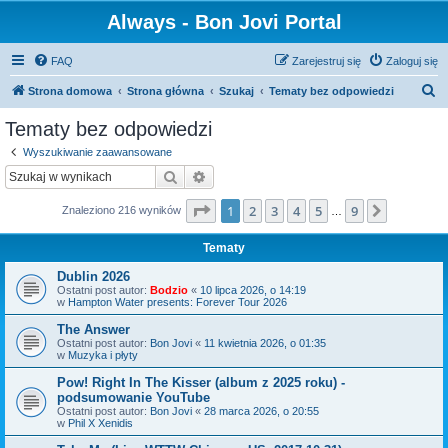
Always - Bon Jovi Portal
FAQ
Zarejestruj się
Zaloguj się
S
Strona domowa
Strona główna
Szukaj
Tematy bez odpowiedzi
z
Tematy bez odpowiedzi
u
Wyszukiwanie zaawansowane
k
Szukaj
Wyszukiwanie zaawansowane
a
Strona
1
z
9
1
2
3
4
5
9
Następn
Znaleziono 216 wyników
j
…
Tematy
Dublin 2026
Ostatni post autor:
Bodzio
«
10 lipca 2026, o 14:19
w
Hampton Water presents: Forever Tour 2026
The Answer
Ostatni post autor:
Bon Jovi
«
11 kwietnia 2026, o 01:35
w
Muzyka i płyty
Pow! Right In The Kisser (album z 2025 roku) -
podsumowanie YouTube
Ostatni post autor:
Bon Jovi
«
28 marca 2026, o 20:55
w
Phil X Xenidis