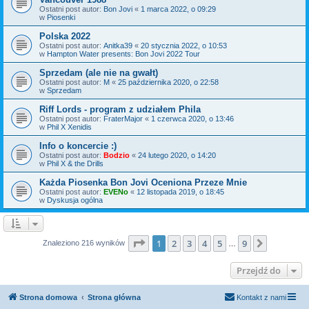
Ostatni post autor:
Bon Jovi
«
1 marca 2022, o 09:29
w
Piosenki
Polska 2022
Ostatni post autor:
Anitka39
«
20 stycznia 2022, o 10:53
w
Hampton Water presents: Bon Jovi 2022 Tour
Sprzedam (ale nie na gwałt)
Ostatni post autor:
M
«
25 października 2020, o 22:58
w
Sprzedam
Riff Lords - program z udziałem Phila
Ostatni post autor:
FraterMajor
«
1 czerwca 2020, o 13:46
w
Phil X Xenidis
Info o koncercie :)
Ostatni post autor:
Bodzio
«
24 lutego 2020, o 14:20
w
Phil X & the Drills
Każda Piosenka Bon Jovi Oceniona Przeze Mnie
Ostatni post autor:
EVENo
«
12 listopada 2019, o 18:45
w
Dyskusja ogólna
Strona
1
z
9
1
2
3
4
5
9
Następn
Znaleziono 216 wyników
…
Przejdź do
Strona domowa
Strona główna
Kontakt z nami