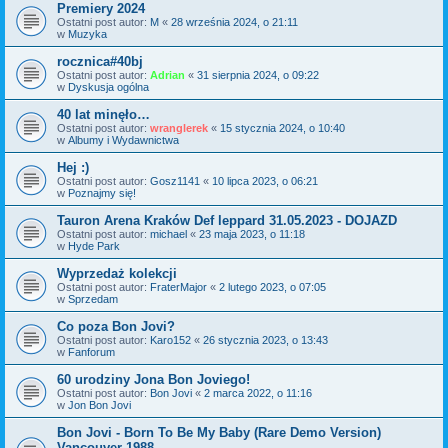
Premiery 2024
Ostatni post autor:
M
«
28 września 2024, o 21:11
w
Muzyka
rocznica#40bj
Ostatni post autor:
Adrian
«
31 sierpnia 2024, o 09:22
w
Dyskusja ogólna
40 lat minęło…
Ostatni post autor:
wranglerek
«
15 stycznia 2024, o 10:40
w
Albumy i Wydawnictwa
Hej :)
Ostatni post autor:
Gosz1141
«
10 lipca 2023, o 06:21
w
Poznajmy się!
Tauron Arena Kraków Def leppard 31.05.2023 - DOJAZD
Ostatni post autor:
michael
«
23 maja 2023, o 11:18
w
Hyde Park
Wyprzedaż kolekcji
Ostatni post autor:
FraterMajor
«
2 lutego 2023, o 07:05
w
Sprzedam
Co poza Bon Jovi?
Ostatni post autor:
Karo152
«
26 stycznia 2023, o 13:43
w
Fanforum
60 urodziny Jona Bon Joviego!
Ostatni post autor:
Bon Jovi
«
2 marca 2022, o 11:16
w
Jon Bon Jovi
Bon Jovi - Born To Be My Baby (Rare Demo Version)
Vancouver 1988