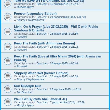
Take Me (Live WTTW Chicago, US, 2017.10.31)
Ostatni post autor:
Bon Jovi
«
16 grudnia 2025, o 22:47
w
Muzyka i płyty
Forever (Legendary Edition)
Ostatni post autor:
Bon Jovi
«
24 października 2025, o 00:28
w
Albumy i Wydawnictwa
Livin' On A Prayer (Live 27.02.2025) - Phil X with Richie
Sambora & Orianthi
Ostatni post autor:
Bon Jovi
«
28 lutego 2025, o 21:59
w
Piosenki
Keep The Faith (with Armin van Buuren)
Ostatni post autor:
Bon Jovi
«
28 lutego 2025, o 21:22
w
Piosenki
Keep The Faith (Live at Ultra Miami 2024) (with Armin van
Buuren)
Ostatni post autor:
Bon Jovi
«
28 lutego 2025, o 03:44
w
Piosenki
Slippery When Wet (Deluxe Edition)
Ostatni post autor:
Bon Jovi
«
28 lutego 2025, o 03:39
w
Albumy i Wydawnictwa
Run Rudolph Run
Ostatni post autor:
Bon Jovi
«
25 stycznia 2025, o 13:43
w
Jon Bon Jovi
We'll Get By (with Abe Laborial Jr.)
Ostatni post autor:
Bon Jovi
«
7 października 2024, o 17:39
w
Muzyka i płyty