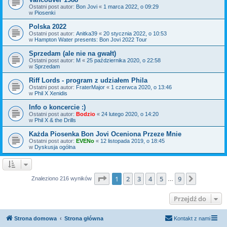
Ostatni post autor:
Bon Jovi
«
1 marca 2022, o 09:29
w
Piosenki
Polska 2022
Ostatni post autor:
Anitka39
«
20 stycznia 2022, o 10:53
w
Hampton Water presents: Bon Jovi 2022 Tour
Sprzedam (ale nie na gwałt)
Ostatni post autor:
M
«
25 października 2020, o 22:58
w
Sprzedam
Riff Lords - program z udziałem Phila
Ostatni post autor:
FraterMajor
«
1 czerwca 2020, o 13:46
w
Phil X Xenidis
Info o koncercie :)
Ostatni post autor:
Bodzio
«
24 lutego 2020, o 14:20
w
Phil X & the Drills
Każda Piosenka Bon Jovi Oceniona Przeze Mnie
Ostatni post autor:
EVENo
«
12 listopada 2019, o 18:45
w
Dyskusja ogólna
Strona
1
z
9
1
2
3
4
5
9
Następn
Znaleziono 216 wyników
…
Przejdź do
Strona domowa
Strona główna
Kontakt z nami