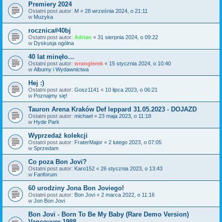
Premiery 2024
Ostatni post autor:
M
«
28 września 2024, o 21:11
w
Muzyka
rocznica#40bj
Ostatni post autor:
Adrian
«
31 sierpnia 2024, o 09:22
w
Dyskusja ogólna
40 lat minęło…
Ostatni post autor:
wranglerek
«
15 stycznia 2024, o 10:40
w
Albumy i Wydawnictwa
Hej :)
Ostatni post autor:
Gosz1141
«
10 lipca 2023, o 06:21
w
Poznajmy się!
Tauron Arena Kraków Def leppard 31.05.2023 - DOJAZD
Ostatni post autor:
michael
«
23 maja 2023, o 11:18
w
Hyde Park
Wyprzedaż kolekcji
Ostatni post autor:
FraterMajor
«
2 lutego 2023, o 07:05
w
Sprzedam
Co poza Bon Jovi?
Ostatni post autor:
Karo152
«
26 stycznia 2023, o 13:43
w
Fanforum
60 urodziny Jona Bon Joviego!
Ostatni post autor:
Bon Jovi
«
2 marca 2022, o 11:16
w
Jon Bon Jovi
Bon Jovi - Born To Be My Baby (Rare Demo Version)
Vancouver 1988