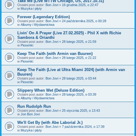
Take Me (Live WTTW Chicago, US, 2017.10.31)
Ostatni post autor:
Bon Jovi
«
16 grudnia 2025, o 22:47
w
Muzyka i płyty
Forever (Legendary Edition)
Ostatni post autor:
Bon Jovi
«
24 października 2025, o 00:28
w
Albumy i Wydawnictwa
Livin' On A Prayer (Live 27.02.2025) - Phil X with Richie
Sambora & Orianthi
Ostatni post autor:
Bon Jovi
«
28 lutego 2025, o 21:59
w
Piosenki
Keep The Faith (with Armin van Buuren)
Ostatni post autor:
Bon Jovi
«
28 lutego 2025, o 21:22
w
Piosenki
Keep The Faith (Live at Ultra Miami 2024) (with Armin van
Buuren)
Ostatni post autor:
Bon Jovi
«
28 lutego 2025, o 03:44
w
Piosenki
Slippery When Wet (Deluxe Edition)
Ostatni post autor:
Bon Jovi
«
28 lutego 2025, o 03:39
w
Albumy i Wydawnictwa
Run Rudolph Run
Ostatni post autor:
Bon Jovi
«
25 stycznia 2025, o 13:43
w
Jon Bon Jovi
We'll Get By (with Abe Laborial Jr.)
Ostatni post autor:
Bon Jovi
«
7 października 2024, o 17:39
w
Muzyka i płyty