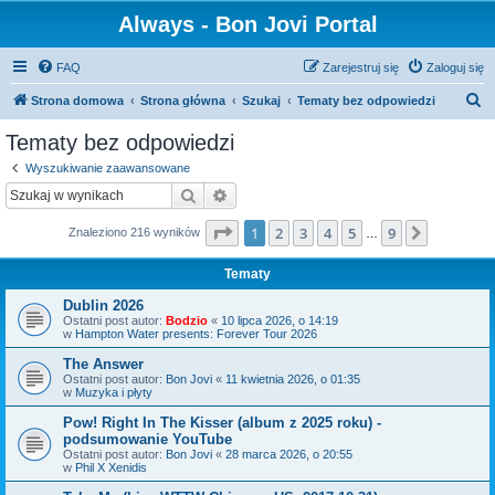
Always - Bon Jovi Portal
FAQ
Zarejestruj się
Zaloguj się
S
Strona domowa
Strona główna
Szukaj
Tematy bez odpowiedzi
z
Tematy bez odpowiedzi
u
Wyszukiwanie zaawansowane
k
Szukaj
Wyszukiwanie zaawansowane
a
Strona
1
z
9
1
2
3
4
5
9
Następn
Znaleziono 216 wyników
j
…
Tematy
Dublin 2026
Ostatni post autor:
Bodzio
«
10 lipca 2026, o 14:19
w
Hampton Water presents: Forever Tour 2026
The Answer
Ostatni post autor:
Bon Jovi
«
11 kwietnia 2026, o 01:35
w
Muzyka i płyty
Pow! Right In The Kisser (album z 2025 roku) -
podsumowanie YouTube
Ostatni post autor:
Bon Jovi
«
28 marca 2026, o 20:55
w
Phil X Xenidis