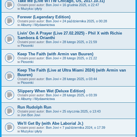
Take Me (Live WTTW Chicago, US, 2017.10.31)
Ostatni post autor:
Bon Jovi
«
16 grudnia 2025, o 22:47
w
Muzyka i płyty
Forever (Legendary Edition)
Ostatni post autor:
Bon Jovi
«
24 października 2025, o 00:28
w
Albumy i Wydawnictwa
Livin' On A Prayer (Live 27.02.2025) - Phil X with Richie
Sambora & Orianthi
Ostatni post autor:
Bon Jovi
«
28 lutego 2025, o 21:59
w
Piosenki
Keep The Faith (with Armin van Buuren)
Ostatni post autor:
Bon Jovi
«
28 lutego 2025, o 21:22
w
Piosenki
Keep The Faith (Live at Ultra Miami 2024) (with Armin van
Buuren)
Ostatni post autor:
Bon Jovi
«
28 lutego 2025, o 03:44
w
Piosenki
Slippery When Wet (Deluxe Edition)
Ostatni post autor:
Bon Jovi
«
28 lutego 2025, o 03:39
w
Albumy i Wydawnictwa
Run Rudolph Run
Ostatni post autor:
Bon Jovi
«
25 stycznia 2025, o 13:43
w
Jon Bon Jovi
We'll Get By (with Abe Laborial Jr.)
Ostatni post autor:
Bon Jovi
«
7 października 2024, o 17:39
w
Muzyka i płyty