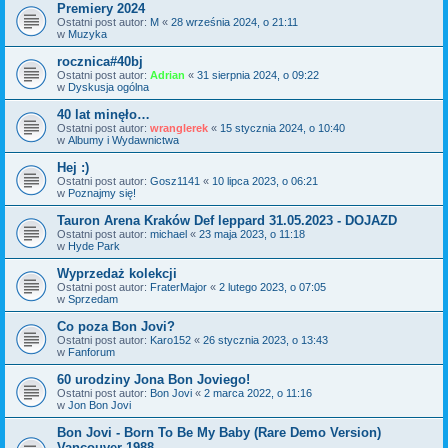
Premiery 2024
Ostatni post autor:
M
«
28 września 2024, o 21:11
w
Muzyka
rocznica#40bj
Ostatni post autor:
Adrian
«
31 sierpnia 2024, o 09:22
w
Dyskusja ogólna
40 lat minęło…
Ostatni post autor:
wranglerek
«
15 stycznia 2024, o 10:40
w
Albumy i Wydawnictwa
Hej :)
Ostatni post autor:
Gosz1141
«
10 lipca 2023, o 06:21
w
Poznajmy się!
Tauron Arena Kraków Def leppard 31.05.2023 - DOJAZD
Ostatni post autor:
michael
«
23 maja 2023, o 11:18
w
Hyde Park
Wyprzedaż kolekcji
Ostatni post autor:
FraterMajor
«
2 lutego 2023, o 07:05
w
Sprzedam
Co poza Bon Jovi?
Ostatni post autor:
Karo152
«
26 stycznia 2023, o 13:43
w
Fanforum
60 urodziny Jona Bon Joviego!
Ostatni post autor:
Bon Jovi
«
2 marca 2022, o 11:16
w
Jon Bon Jovi
Bon Jovi - Born To Be My Baby (Rare Demo Version)
Vancouver 1988