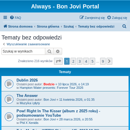
Always - Bon Jovi Portal
FAQ
Zarejestruj się
Zaloguj się
S
Strona domowa
Strona główna
Szukaj
Tematy bez odpowiedzi
z
Tematy bez odpowiedzi
u
Wyszukiwanie zaawansowane
k
Szukaj
Wyszukiwanie zaawansowane
a
Strona
1
z
9
1
2
3
4
5
9
Następn
Znaleziono 216 wyników
j
…
Tematy
Dublin 2026
Ostatni post autor:
Bodzio
«
10 lipca 2026, o 14:19
w
Hampton Water presents: Forever Tour 2026
The Answer
Ostatni post autor:
Bon Jovi
«
11 kwietnia 2026, o 01:35
w
Muzyka i płyty
Pow! Right In The Kisser (album z 2025 roku) -
podsumowanie YouTube
Ostatni post autor:
Bon Jovi
«
28 marca 2026, o 20:55
w
Phil X Xenidis