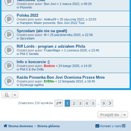
Ostatni post autor:
Bon Jovi
«
1 marca 2022, o 09:29
w
Piosenki
Polska 2022
Ostatni post autor:
Anitka39
«
20 stycznia 2022, o 10:53
w
Hampton Water presents: Bon Jovi 2022 Tour
Sprzedam (ale nie na gwałt)
Ostatni post autor:
M
«
25 października 2020, o 22:58
w
Sprzedam
Riff Lords - program z udziałem Phila
Ostatni post autor:
FraterMajor
«
1 czerwca 2020, o 13:46
w
Phil X Xenidis
Info o koncercie :)
Ostatni post autor:
Bodzio
«
24 lutego 2020, o 14:20
w
Phil X & the Drills
Każda Piosenka Bon Jovi Oceniona Przeze Mnie
Ostatni post autor:
EVENo
«
12 listopada 2019, o 18:45
w
Dyskusja ogólna
Strona
1
z
9
1
2
3
4
5
9
Następn
Znaleziono 216 wyników
…
Przejdź do
Strona domowa
Strona główna
Kontakt z nami