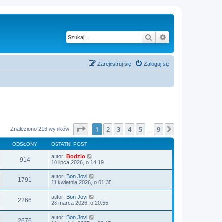
Szukaj
Wyszukiwanie z
Zarejestruj się
Zaloguj się
Strona
1
z
9
1
2
3
4
5
9
Następna
Znaleziono 216 wyników
…
ODSŁONY
OSTATNI POST
autor:
Bodzio
914
10 lipca 2026, o 14:19
autor:
Bon Jovi
1791
11 kwietnia 2026, o 01:35
autor:
Bon Jovi
2266
28 marca 2026, o 20:55
autor:
Bon Jovi
2676