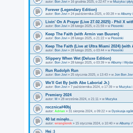
autor:
Bon Jovi
»
16 grudnia 2025, o 22:47
» w
Muzyka i płyt
Forever (Legendary Edition)
autor:
Bon Jovi
»
24 października 2025, o 00:28
» w
Albumy 
Livin' On A Prayer (Live 27.02.2025) - Phil X w
autor:
Bon Jovi
»
28 lutego 2025, o 21:59
» w
Piosenki
Keep The Faith (with Armin van Buuren)
autor:
Bon Jovi
»
28 lutego 2025, o 21:22
» w
Piosenki
Keep The Faith (Live at Ultra Miami 2024) (wit
autor:
Bon Jovi
»
28 lutego 2025, o 03:44
» w
Piosenki
Slippery When Wet (Deluxe Edition)
autor:
Bon Jovi
»
28 lutego 2025, o 03:39
» w
Albumy i Wyda
Run Rudolph Run
autor:
Bon Jovi
»
25 stycznia 2025, o 13:43
» w
Jon Bon Jov
We'll Get By (with Abe Laborial Jr.)
autor:
Bon Jovi
»
7 października 2024, o 17:39
» w
Muzyka i 
Premiery 2024
autor:
M
»
28 września 2024, o 21:11
» w
Muzyka
rocznica#40bj
autor:
Adrian
»
31 sierpnia 2024, o 09:22
» w
Dyskusja ogól
40 lat minęło…
autor:
wranglerek
»
15 stycznia 2024, o 10:40
» w
Albumy i
Hej :)