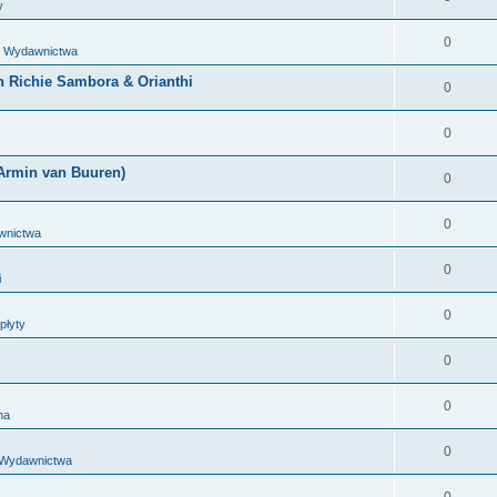
y
0
i Wydawnictwa
ith Richie Sambora & Orianthi
0
0
h Armin van Buuren)
0
0
wnictwa
0
i
0
płyty
0
0
na
0
 Wydawnictwa