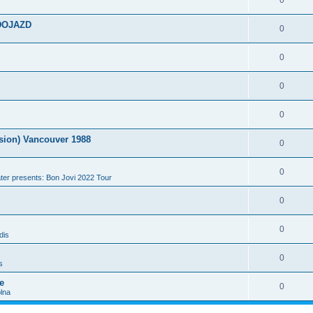
0
 DOJAZD
0
0
0
0
sion) Vancouver 1988
0
0
er presents: Bon Jovi 2022 Tour
0
0
dis
0
s
e
0
lna