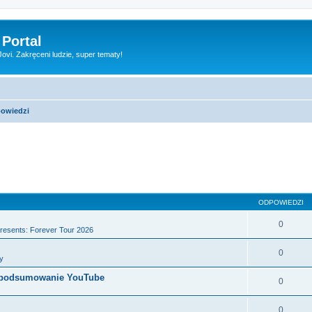
 Portal
vi. Zakręceni ludzie, super tematy!
powiedzi
sowane
ODPOWIEDZI
0
resents: Forever Tour 2026
0
y
 - podsumowanie YouTube
0
0