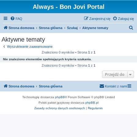
Always - Bon Jovi Portal
FAQ
Zarejestruj się
Zaloguj się
S
Strona domowa
Strona główna
Szukaj
Aktywne tematy
z
Aktywne tematy
u
Wyszukiwanie zaawansowane
k
Znaleziono 0 wyników • Strona
1
z
1
a
Nie znaleziono elementów spełniających kryteria szukania.
j
Znaleziono 0 wyników • Strona
1
z
1
Przejdź do
Strona domowa
Strona główna
Kontakt z nami
Technologię dostarcza
phpBB
® Forum Software © phpBB Limited
Polski pakiet językowy dostarcza
phpBB.pl
Zasady ochrony danych osobowych
|
Regulamin