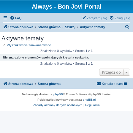
Always - Bon Jovi Portal
FAQ
Zarejestruj się
Zaloguj się
S
Strona domowa
Strona główna
Szukaj
Aktywne tematy
z
Aktywne tematy
u
Wyszukiwanie zaawansowane
k
Znaleziono 0 wyników • Strona
1
z
1
a
Nie znaleziono elementów spełniających kryteria szukania.
j
Znaleziono 0 wyników • Strona
1
z
1
Przejdź do
Strona domowa
Strona główna
Kontakt z nami
Technologię dostarcza
phpBB
® Forum Software © phpBB Limited
Polski pakiet językowy dostarcza
phpBB.pl
Zasady ochrony danych osobowych
|
Regulamin