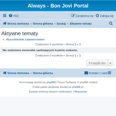
Always - Bon Jovi Portal
FAQ
Zarejestruj się
Zaloguj się
S
Strona domowa
Strona główna
Szukaj
Aktywne tematy
z
Aktywne tematy
u
Wyszukiwanie zaawansowane
k
Znaleziono 0 wyników • Strona
1
z
1
a
Nie znaleziono elementów spełniających kryteria szukania.
j
Znaleziono 0 wyników • Strona
1
z
1
Przejdź do
Strona domowa
Strona główna
Kontakt z nami
Technologię dostarcza
phpBB
® Forum Software © phpBB Limited
Polski pakiet językowy dostarcza
phpBB.pl
Zasady ochrony danych osobowych
|
Regulamin