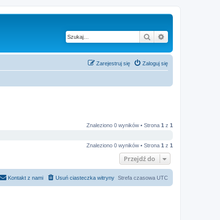
Szukaj
Wyszukiwanie z
Zarejestruj się
Zaloguj się
Znaleziono 0 wyników • Strona
1
z
1
Znaleziono 0 wyników • Strona
1
z
1
Przejdź do
Kontakt z nami
Usuń ciasteczka witryny
Strefa czasowa
UTC