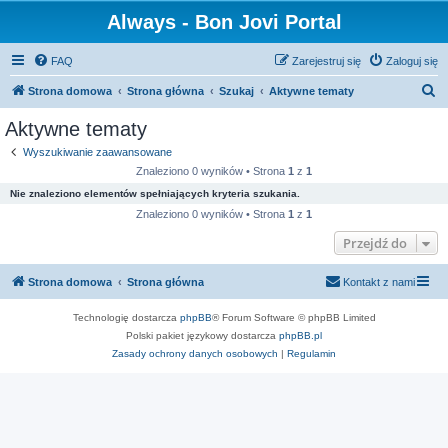
Always - Bon Jovi Portal
FAQ
Zarejestruj się
Zaloguj się
S
Strona domowa
Strona główna
Szukaj
Aktywne tematy
z
Aktywne tematy
u
Wyszukiwanie zaawansowane
k
Znaleziono 0 wyników • Strona
1
z
1
a
Nie znaleziono elementów spełniających kryteria szukania.
j
Znaleziono 0 wyników • Strona
1
z
1
Przejdź do
Strona domowa
Strona główna
Kontakt z nami
Technologię dostarcza
phpBB
® Forum Software © phpBB Limited
Polski pakiet językowy dostarcza
phpBB.pl
Zasady ochrony danych osobowych
|
Regulamin