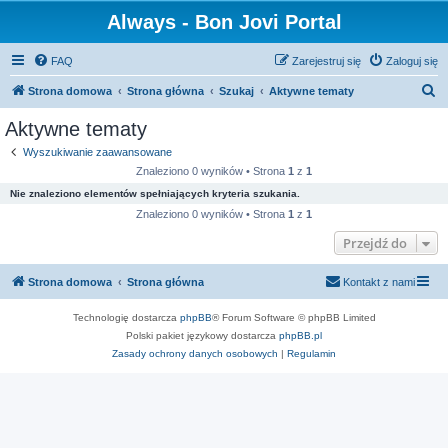
Always - Bon Jovi Portal
FAQ
Zarejestruj się
Zaloguj się
S
Strona domowa
Strona główna
Szukaj
Aktywne tematy
z
Aktywne tematy
u
Wyszukiwanie zaawansowane
k
Znaleziono 0 wyników • Strona
1
z
1
a
Nie znaleziono elementów spełniających kryteria szukania.
j
Znaleziono 0 wyników • Strona
1
z
1
Przejdź do
Strona domowa
Strona główna
Kontakt z nami
Technologię dostarcza
phpBB
® Forum Software © phpBB Limited
Polski pakiet językowy dostarcza
phpBB.pl
Zasady ochrony danych osobowych
|
Regulamin