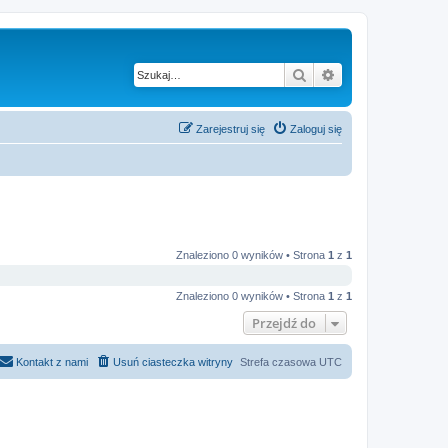
Szukaj
Wyszukiwanie z
Zarejestruj się
Zaloguj się
Znaleziono 0 wyników • Strona
1
z
1
Znaleziono 0 wyników • Strona
1
z
1
Przejdź do
Kontakt z nami
Usuń ciasteczka witryny
Strefa czasowa
UTC