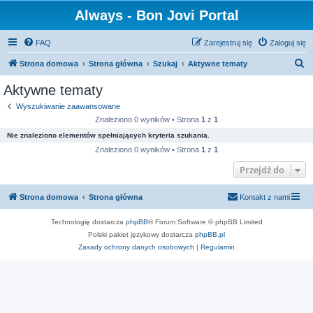
Always - Bon Jovi Portal
FAQ
Zarejestruj się
Zaloguj się
S
Strona domowa
Strona główna
Szukaj
Aktywne tematy
z
Aktywne tematy
u
Wyszukiwanie zaawansowane
k
Znaleziono 0 wyników • Strona
1
z
1
a
Nie znaleziono elementów spełniających kryteria szukania.
j
Znaleziono 0 wyników • Strona
1
z
1
Przejdź do
Strona domowa
Strona główna
Kontakt z nami
Technologię dostarcza
phpBB
® Forum Software © phpBB Limited
Polski pakiet językowy dostarcza
phpBB.pl
Zasady ochrony danych osobowych
|
Regulamin