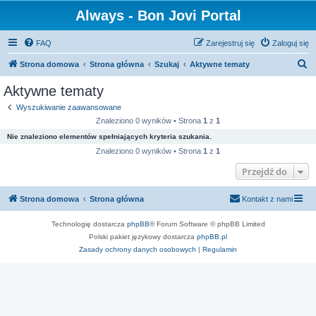
Always - Bon Jovi Portal
FAQ
Zarejestruj się
Zaloguj się
S
Strona domowa
Strona główna
Szukaj
Aktywne tematy
z
Aktywne tematy
u
Wyszukiwanie zaawansowane
k
Znaleziono 0 wyników • Strona
1
z
1
a
Nie znaleziono elementów spełniających kryteria szukania.
j
Znaleziono 0 wyników • Strona
1
z
1
Przejdź do
Strona domowa
Strona główna
Kontakt z nami
Technologię dostarcza
phpBB
® Forum Software © phpBB Limited
Polski pakiet językowy dostarcza
phpBB.pl
Zasady ochrony danych osobowych
|
Regulamin