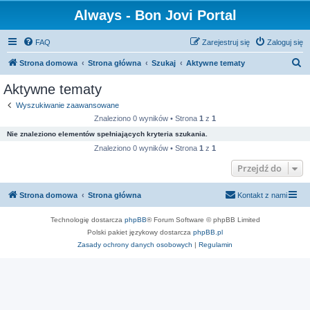
Always - Bon Jovi Portal
FAQ
Zarejestruj się
Zaloguj się
S
Strona domowa
Strona główna
Szukaj
Aktywne tematy
z
Aktywne tematy
u
Wyszukiwanie zaawansowane
k
Znaleziono 0 wyników • Strona
1
z
1
a
Nie znaleziono elementów spełniających kryteria szukania.
j
Znaleziono 0 wyników • Strona
1
z
1
Przejdź do
Strona domowa
Strona główna
Kontakt z nami
Technologię dostarcza
phpBB
® Forum Software © phpBB Limited
Polski pakiet językowy dostarcza
phpBB.pl
Zasady ochrony danych osobowych
|
Regulamin