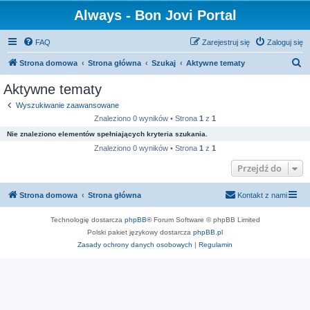
Always - Bon Jovi Portal
FAQ
Zarejestruj się
Zaloguj się
S
Strona domowa
Strona główna
Szukaj
Aktywne tematy
z
Aktywne tematy
u
Wyszukiwanie zaawansowane
k
Znaleziono 0 wyników • Strona
1
z
1
a
Nie znaleziono elementów spełniających kryteria szukania.
j
Znaleziono 0 wyników • Strona
1
z
1
Przejdź do
Strona domowa
Strona główna
Kontakt z nami
Technologię dostarcza
phpBB
® Forum Software © phpBB Limited
Polski pakiet językowy dostarcza
phpBB.pl
Zasady ochrony danych osobowych
|
Regulamin