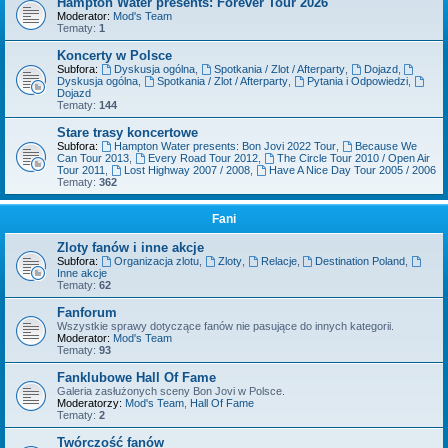
Hampton Water presents: Forever Tour 2026
Moderator:
Mod's Team
Tematy:
1
Koncerty w Polsce
Subfora:
Dyskusja ogólna
,
Spotkania / Zlot / Afterparty
,
Dojazd
,
Dyskusja ogólna
,
Spotkania / Zlot / Afterparty
,
Pytania i Odpowiedzi
,
Dojazd
Tematy:
144
Stare trasy koncertowe
Subfora:
Hampton Water presents: Bon Jovi 2022 Tour
,
Because We
Can Tour 2013
,
Every Road Tour 2012
,
The Circle Tour 2010 / Open Air
Tour 2011
,
Lost Highway 2007 / 2008
,
Have A Nice Day Tour 2005 / 2006
Tematy:
362
Fani
Zloty fanów i inne akcje
Subfora:
Organizacja zlotu
,
Zloty
,
Relacje
,
Destination Poland
,
Inne akcje
Tematy:
62
Fanforum
Wszystkie sprawy dotyczące fanów nie pasujące do innych kategorii.
Moderator:
Mod's Team
Tematy:
93
Fanklubowe Hall Of Fame
Galeria zasłużonych sceny Bon Jovi w Polsce.
Moderatorzy:
Mod's Team
,
Hall Of Fame
Tematy:
2
Twórczość fanów