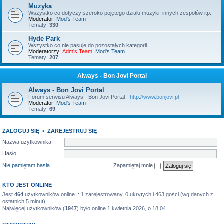
Muzyka
Wszystko co dotyczy szeroko pojętego działu muzyki, innych zespołów itp.
Moderator:
Mod's Team
Tematy:
330
Hyde Park
Wszystko co nie pasuje do pozostałych kategorii.
Moderatorzy:
Adm's Team
,
Mod's Team
Tematy:
207
Always - Bon Jovi Portal
Always - Bon Jovi Portal
Forum serwisu Always - Bon Jovi Portal -
http://www.bonjovi.pl
Moderator:
Mod's Team
Tematy:
69
ZALOGUJ SIĘ
•
ZAREJESTRUJ SIĘ
Nazwa użytkownika:
Hasło:
Nie pamiętam hasła
Zapamiętaj mnie
KTO JEST ONLINE
Jest
464
użytkowników online :: 1 zarejestrowany, 0 ukrytych i 463 gości (wg danych z
ostatnich 5 minut)
Najwięcej użytkowników (
1947
) było online 1 kwietnia 2026, o 18:04