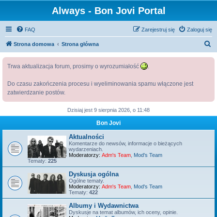
Always - Bon Jovi Portal
FAQ
Zarejestruj się
Zaloguj się
S
Strona domowa
Strona główna
z
Trwa aktualizacja forum, prosimy o wyrozumiałość
.
u
k
Do czasu zakończenia procesu i wyeliminowania spamu włączone jest
a
zatwierdzanie postów.
j
Dzisiaj jest 9 sierpnia 2026, o 11:48
Bon Jovi
Aktualności
Komentarze do newsów, informacje o bieżących
wydarzeniach.
Moderatorzy:
Adm's Team
,
Mod's Team
Tematy:
225
Dyskusja ogólna
Ogólne tematy.
Moderatorzy:
Adm's Team
,
Mod's Team
Tematy:
422
Albumy i Wydawnictwa
Dyskusje na temat albumów, ich oceny, opinie.