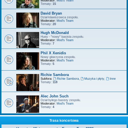
Moderator:
Mod's Team
Tematy:
15
David Bryan
Dział klawiszowca zespołu.
Moderator:
Mod's Team
Tematy:
20
Hugh McDonald
Huey - "nowy" basista zespołu.
Moderator:
Mod's Team
Tematy:
7
Phil X Xenidis
Nowy gitarzysta zespołu.
Moderator:
Mod's Team
Tematy:
5
Richie Sambora
Subfora:
Richie Sambora
,
Muzyka i płyty
,
Inne
Tematy:
118
Alec John Such
Dział byłego basisty zespołu.
Moderator:
Mod's Team
Tematy:
4
Trasa koncertowa