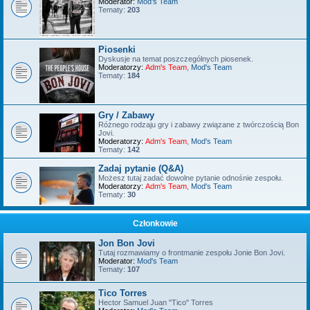
Moderator:
Mod's Team
Tematy:
203
Piosenki
Dyskusje na temat poszczególnych piosenek.
Moderatorzy:
Adm's Team
,
Mod's Team
Tematy:
184
Gry / Zabawy
Różnego rodzaju gry i zabawy związane z twórczością Bon
Jovi.
Moderatorzy:
Adm's Team
,
Mod's Team
Tematy:
142
Zadaj pytanie (Q&A)
Możesz tutaj zadać dowolne pytanie odnośnie zespołu.
Moderatorzy:
Adm's Team
,
Mod's Team
Tematy:
30
Członkowie
Jon Bon Jovi
Tutaj rozmawiamy o frontmanie zespołu Jonie Bon Jovi.
Moderator:
Mod's Team
Tematy:
107
Tico Torres
Hector Samuel Juan "Tico" Torres