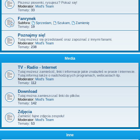
Piszesz piosenki, rysujesz? Pokaż się!
Moderator:
Mod's Team
Tematy:
33
Fanrynek
Subfora:
Sprzedam
,
Szukam
,
Zamienię
Tematy:
19
Poznajmy się!
Tutaj możesz się przedstawić oraz zapoznać z innymi fanami.
Moderator:
Mod's Team
Tematy:
238
Media
TV - Radio - Internet
Tutaj możesz zamieścić, linki i informacje jakie znalazłeś w prasie i internecie.
Tutaj informuj także o nadchodzących programach, webcastach itp.
Moderator:
Mod's Team
Tematy:
112
Download
Tutaj można zamieszczać linki do plików.
Moderator:
Mod's Team
Tematy:
142
Zdjęcia
Zamieść fajne zdjęcia zespołu!
Moderator:
Mod's Team
Tematy:
53
Inne