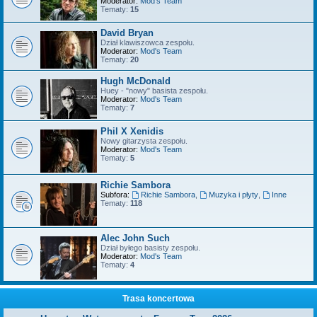
Moderator:
Mod's Team
Tematy:
15
David Bryan
Dział klawiszowca zespołu.
Moderator:
Mod's Team
Tematy:
20
Hugh McDonald
Huey - "nowy" basista zespołu.
Moderator:
Mod's Team
Tematy:
7
Phil X Xenidis
Nowy gitarzysta zespołu.
Moderator:
Mod's Team
Tematy:
5
Richie Sambora
Subfora:
Richie Sambora
,
Muzyka i płyty
,
Inne
Tematy:
118
Alec John Such
Dział byłego basisty zespołu.
Moderator:
Mod's Team
Tematy:
4
Trasa koncertowa