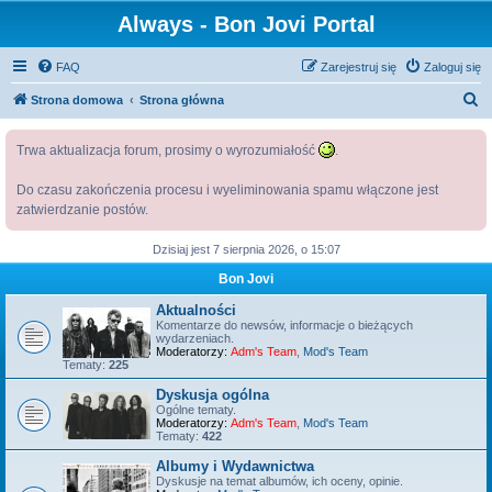
Always - Bon Jovi Portal
FAQ
Zarejestruj się
Zaloguj się
S
Strona domowa
Strona główna
z
Trwa aktualizacja forum, prosimy o wyrozumiałość
.
u
k
Do czasu zakończenia procesu i wyeliminowania spamu włączone jest
a
zatwierdzanie postów.
j
Dzisiaj jest 7 sierpnia 2026, o 15:07
Bon Jovi
Aktualności
Komentarze do newsów, informacje o bieżących
wydarzeniach.
Moderatorzy:
Adm's Team
,
Mod's Team
Tematy:
225
Dyskusja ogólna
Ogólne tematy.
Moderatorzy:
Adm's Team
,
Mod's Team
Tematy:
422
Albumy i Wydawnictwa
Dyskusje na temat albumów, ich oceny, opinie.