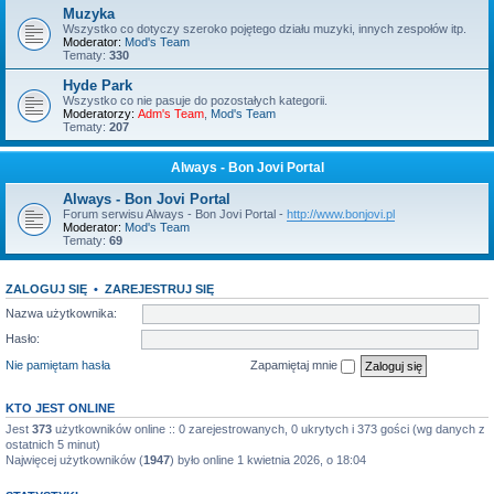
Muzyka
Wszystko co dotyczy szeroko pojętego działu muzyki, innych zespołów itp.
Moderator:
Mod's Team
Tematy:
330
Hyde Park
Wszystko co nie pasuje do pozostałych kategorii.
Moderatorzy:
Adm's Team
,
Mod's Team
Tematy:
207
Always - Bon Jovi Portal
Always - Bon Jovi Portal
Forum serwisu Always - Bon Jovi Portal -
http://www.bonjovi.pl
Moderator:
Mod's Team
Tematy:
69
ZALOGUJ SIĘ
•
ZAREJESTRUJ SIĘ
Nazwa użytkownika:
Hasło:
Nie pamiętam hasła
Zapamiętaj mnie
KTO JEST ONLINE
Jest
373
użytkowników online :: 0 zarejestrowanych, 0 ukrytych i 373 gości (wg danych z
ostatnich 5 minut)
Najwięcej użytkowników (
1947
) było online 1 kwietnia 2026, o 18:04