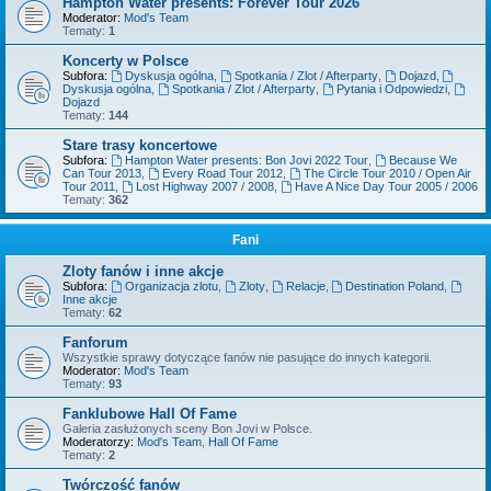
Hampton Water presents: Forever Tour 2026
Moderator:
Mod's Team
Tematy:
1
Koncerty w Polsce
Subfora:
Dyskusja ogólna
,
Spotkania / Zlot / Afterparty
,
Dojazd
,
Dyskusja ogólna
,
Spotkania / Zlot / Afterparty
,
Pytania i Odpowiedzi
,
Dojazd
Tematy:
144
Stare trasy koncertowe
Subfora:
Hampton Water presents: Bon Jovi 2022 Tour
,
Because We
Can Tour 2013
,
Every Road Tour 2012
,
The Circle Tour 2010 / Open Air
Tour 2011
,
Lost Highway 2007 / 2008
,
Have A Nice Day Tour 2005 / 2006
Tematy:
362
Fani
Zloty fanów i inne akcje
Subfora:
Organizacja zlotu
,
Zloty
,
Relacje
,
Destination Poland
,
Inne akcje
Tematy:
62
Fanforum
Wszystkie sprawy dotyczące fanów nie pasujące do innych kategorii.
Moderator:
Mod's Team
Tematy:
93
Fanklubowe Hall Of Fame
Galeria zasłużonych sceny Bon Jovi w Polsce.
Moderatorzy:
Mod's Team
,
Hall Of Fame
Tematy:
2
Twórczość fanów