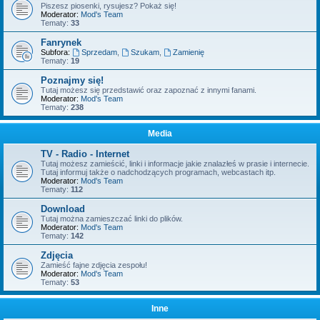
Piszesz piosenki, rysujesz? Pokaż się!
Moderator:
Mod's Team
Tematy:
33
Fanrynek
Subfora:
Sprzedam
,
Szukam
,
Zamienię
Tematy:
19
Poznajmy się!
Tutaj możesz się przedstawić oraz zapoznać z innymi fanami.
Moderator:
Mod's Team
Tematy:
238
Media
TV - Radio - Internet
Tutaj możesz zamieścić, linki i informacje jakie znalazłeś w prasie i internecie.
Tutaj informuj także o nadchodzących programach, webcastach itp.
Moderator:
Mod's Team
Tematy:
112
Download
Tutaj można zamieszczać linki do plików.
Moderator:
Mod's Team
Tematy:
142
Zdjęcia
Zamieść fajne zdjęcia zespołu!
Moderator:
Mod's Team
Tematy:
53
Inne