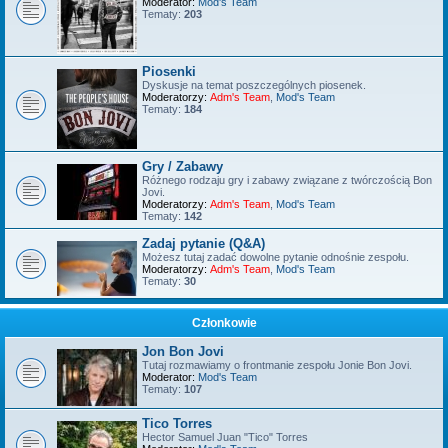
Moderator:
Mod's Team
Tematy:
203
Piosenki
Dyskusje na temat poszczególnych piosenek.
Moderatorzy:
Adm's Team
,
Mod's Team
Tematy:
184
Gry / Zabawy
Różnego rodzaju gry i zabawy związane z twórczością Bon
Jovi.
Moderatorzy:
Adm's Team
,
Mod's Team
Tematy:
142
Zadaj pytanie (Q&A)
Możesz tutaj zadać dowolne pytanie odnośnie zespołu.
Moderatorzy:
Adm's Team
,
Mod's Team
Tematy:
30
Członkowie
Jon Bon Jovi
Tutaj rozmawiamy o frontmanie zespołu Jonie Bon Jovi.
Moderator:
Mod's Team
Tematy:
107
Tico Torres
Hector Samuel Juan "Tico" Torres