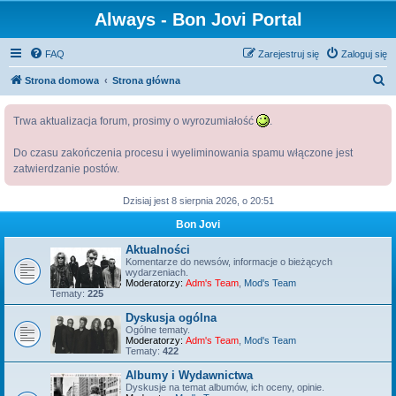
Always - Bon Jovi Portal
FAQ
Zarejestruj się
Zaloguj się
S
Strona domowa
Strona główna
z
Trwa aktualizacja forum, prosimy o wyrozumiałość
.
u
k
Do czasu zakończenia procesu i wyeliminowania spamu włączone jest
a
zatwierdzanie postów.
j
Dzisiaj jest 8 sierpnia 2026, o 20:51
Bon Jovi
Aktualności
Komentarze do newsów, informacje o bieżących
wydarzeniach.
Moderatorzy:
Adm's Team
,
Mod's Team
Tematy:
225
Dyskusja ogólna
Ogólne tematy.
Moderatorzy:
Adm's Team
,
Mod's Team
Tematy:
422
Albumy i Wydawnictwa
Dyskusje na temat albumów, ich oceny, opinie.