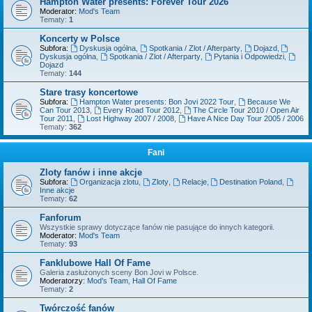
Hampton Water presents: Forever Tour 2026
Moderator:
Mod's Team
Tematy:
1
Koncerty w Polsce
Subfora:
Dyskusja ogólna
,
Spotkania / Zlot / Afterparty
,
Dojazd
,
Dyskusja ogólna
,
Spotkania / Zlot / Afterparty
,
Pytania i Odpowiedzi
,
Dojazd
Tematy:
144
Stare trasy koncertowe
Subfora:
Hampton Water presents: Bon Jovi 2022 Tour
,
Because We
Can Tour 2013
,
Every Road Tour 2012
,
The Circle Tour 2010 / Open Air
Tour 2011
,
Lost Highway 2007 / 2008
,
Have A Nice Day Tour 2005 / 2006
Tematy:
362
Fani
Zloty fanów i inne akcje
Subfora:
Organizacja zlotu
,
Zloty
,
Relacje
,
Destination Poland
,
Inne akcje
Tematy:
62
Fanforum
Wszystkie sprawy dotyczące fanów nie pasujące do innych kategorii.
Moderator:
Mod's Team
Tematy:
93
Fanklubowe Hall Of Fame
Galeria zasłużonych sceny Bon Jovi w Polsce.
Moderatorzy:
Mod's Team
,
Hall Of Fame
Tematy:
2
Twórczość fanów