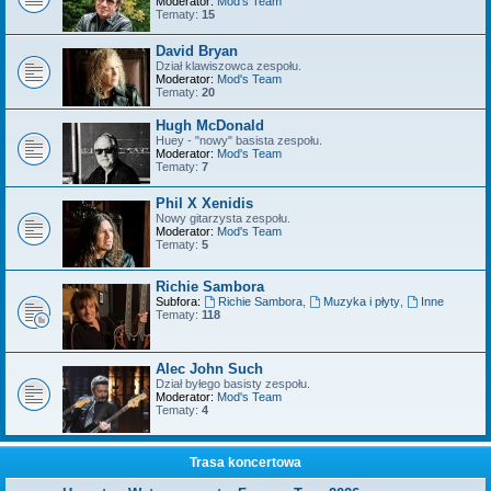
Moderator:
Mod's Team
Tematy:
15
David Bryan
Dział klawiszowca zespołu.
Moderator:
Mod's Team
Tematy:
20
Hugh McDonald
Huey - "nowy" basista zespołu.
Moderator:
Mod's Team
Tematy:
7
Phil X Xenidis
Nowy gitarzysta zespołu.
Moderator:
Mod's Team
Tematy:
5
Richie Sambora
Subfora:
Richie Sambora
,
Muzyka i płyty
,
Inne
Tematy:
118
Alec John Such
Dział byłego basisty zespołu.
Moderator:
Mod's Team
Tematy:
4
Trasa koncertowa