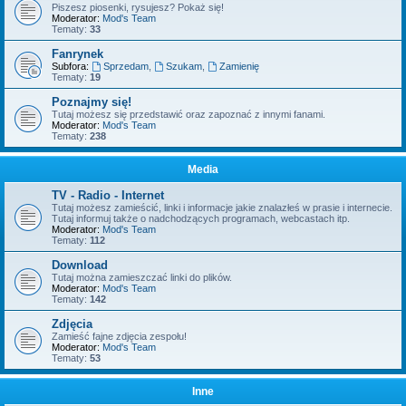
Piszesz piosenki, rysujesz? Pokaż się!
Moderator:
Mod's Team
Tematy:
33
Fanrynek
Subfora:
Sprzedam
,
Szukam
,
Zamienię
Tematy:
19
Poznajmy się!
Tutaj możesz się przedstawić oraz zapoznać z innymi fanami.
Moderator:
Mod's Team
Tematy:
238
Media
TV - Radio - Internet
Tutaj możesz zamieścić, linki i informacje jakie znalazłeś w prasie i internecie.
Tutaj informuj także o nadchodzących programach, webcastach itp.
Moderator:
Mod's Team
Tematy:
112
Download
Tutaj można zamieszczać linki do plików.
Moderator:
Mod's Team
Tematy:
142
Zdjęcia
Zamieść fajne zdjęcia zespołu!
Moderator:
Mod's Team
Tematy:
53
Inne