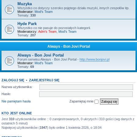
Muzyka
Wszystko co dotyczy szeroko pojętego działu muzyki, innych zespołów itp.
Moderator:
Mod's Team
Tematy:
330
Hyde Park
Wszystko co nie pasuje do pozostałych kategorii.
Moderatorzy:
Adm's Team
,
Mod's Team
Tematy:
207
Always - Bon Jovi Portal
Always - Bon Jovi Portal
Forum serwisu Always - Bon Jovi Portal -
http://www.bonjovi.pl
Moderator:
Mod's Team
Tematy:
69
ZALOGUJ SIĘ
•
ZAREJESTRUJ SIĘ
Nazwa użytkownika:
Hasło:
Nie pamiętam hasła
Zapamiętaj mnie
KTO JEST ONLINE
Jest
310
użytkowników online :: 0 zarejestrowanych, 0 ukrytych i 310 gości (wg danych z
ostatnich 5 minut)
Najwięcej użytkowników (
1947
) było online 1 kwietnia 2026, o 18:04