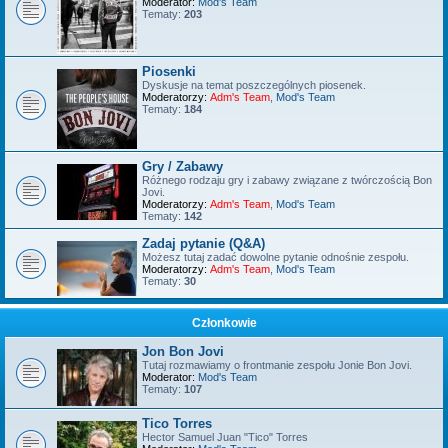
Moderator:
Mod's Team
Tematy:
203
Piosenki
Dyskusje na temat poszczególnych piosenek.
Moderatorzy:
Adm's Team
,
Mod's Team
Tematy:
184
Gry / Zabawy
Różnego rodzaju gry i zabawy związane z twórczością Bon
Jovi.
Moderatorzy:
Adm's Team
,
Mod's Team
Tematy:
142
Zadaj pytanie (Q&A)
Możesz tutaj zadać dowolne pytanie odnośnie zespołu.
Moderatorzy:
Adm's Team
,
Mod's Team
Tematy:
30
Członkowie
Jon Bon Jovi
Tutaj rozmawiamy o frontmanie zespołu Jonie Bon Jovi.
Moderator:
Mod's Team
Tematy:
107
Tico Torres
Hector Samuel Juan "Tico" Torres