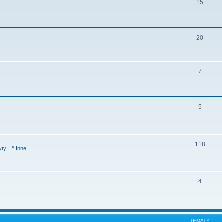
15
20
7
5
118
yty
,
Inne
4
TEMATY