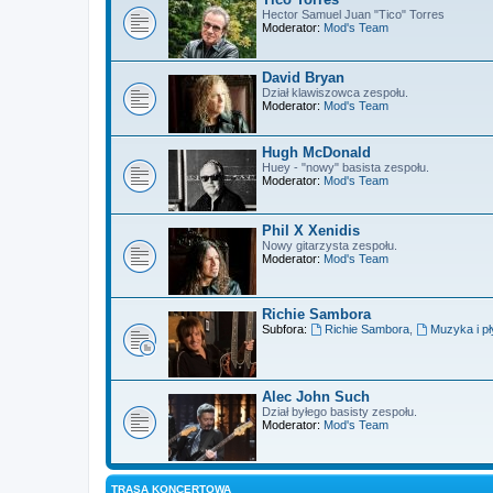
Hector Samuel Juan "Tico" Torres
Moderator:
Mod's Team
David Bryan
Dział klawiszowca zespołu.
Moderator:
Mod's Team
Hugh McDonald
Huey - "nowy" basista zespołu.
Moderator:
Mod's Team
Phil X Xenidis
Nowy gitarzysta zespołu.
Moderator:
Mod's Team
Richie Sambora
Subfora:
Richie Sambora
,
Muzyka i pł
Alec John Such
Dział byłego basisty zespołu.
Moderator:
Mod's Team
TRASA KONCERTOWA