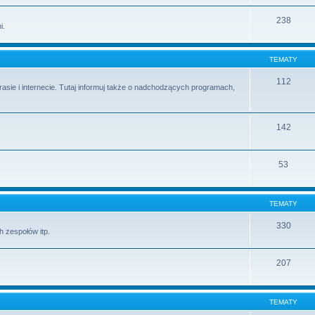
238
i.
TEMATY
112
 prasie i internecie. Tutaj informuj także o nadchodzących programach,
142
53
TEMATY
330
 zespołów itp.
207
TEMATY