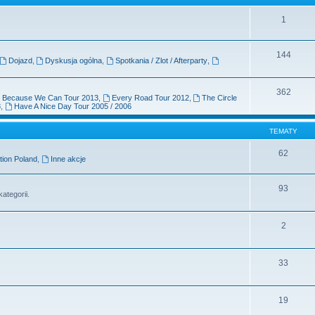
1
144
Dojazd
,
Dyskusja ogólna
,
Spotkania / Zlot / Afterparty
,
362
Because We Can Tour 2013
,
Every Road Tour 2012
,
The Circle
8
,
Have A Nice Day Tour 2005 / 2006
TEMATY
62
tion Poland
,
Inne akcje
93
ategorii.
2
33
19