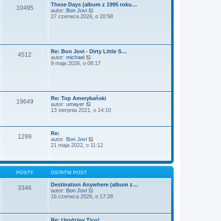
These Days (album z 1995 roku…
a
i
10495
W
autor:
Bon Jovi
j
e
y
27 czerwca 2026, o 20:58
n
t
ś
o
l
w
w
n
i
s
a
e
z
j
t
y
n
Re: Bon Jovi - Dirty Little S…
l
p
o
4512
W
autor:
michael
n
o
w
y
9 maja 2026, o 08:17
a
s
s
ś
j
t
z
w
n
y
i
o
p
e
w
o
t
s
s
Re: Top Amerykański
l
z
t
19649
W
autor:
umayer
n
y
y
13 sierpnia 2021, o 14:10
a
p
ś
j
o
w
n
s
i
o
t
Re:
e
w
1299
W
autor:
Bon Jovi
t
s
y
21 maja 2022, o 11:12
l
z
ś
n
y
w
a
p
i
j
o
e
n
s
POSTY
OSTATNI POST
t
o
t
l
w
Destination Anywhere (album z…
n
s
3346
W
autor:
Bon Jovi
a
z
y
16 czerwca 2026, o 17:28
j
y
ś
n
p
w
o
o
i
w
s
e
Re: Urodziny Tico!