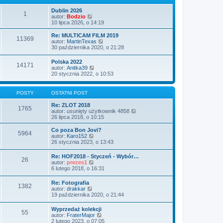
w
l
t
s
n
Dublin 2026
1
z
a
W
autor:
Bodzio
y
j
y
10 lipca 2026, o 14:19
p
n
ś
o
o
w
Re: MULTICAM FILM 2019
s
11369
w
i
W
autor:
MartinTexas
t
s
e
y
30 października 2020, o 21:28
z
t
ś
y
l
w
Polska 2022
p
n
14171
i
W
autor:
Anitka39
o
a
e
y
20 stycznia 2022, o 10:53
s
j
t
ś
t
n
l
w
o
n
i
POSTY
OSTATNI POST
w
a
e
s
j
t
Re: ZLOT 2018
z
n
1765
l
W
autor:
usunięty użytkownik 4858
y
o
n
y
26 lipca 2018, o 10:15
p
w
a
ś
o
s
j
w
s
Co poza Bon Jovi?
z
5964
n
i
t
W
autor:
Karo152
y
o
e
y
26 stycznia 2023, o 13:43
p
w
t
ś
o
s
l
w
s
Re: HOF2018 - Styczeń - Wybór…
z
n
26
i
t
W
autor:
prezes1
y
a
e
y
6 lutego 2018, o 16:31
p
j
t
ś
o
n
l
w
s
o
Re: Fotografia
n
1382
i
t
W
w
autor:
drakkar
a
e
y
s
19 października 2020, o 21:44
j
t
ś
z
n
l
w
y
o
Wyprzedaż kolekcji
n
55
i
p
w
W
autor:
FraterMajor
a
e
o
s
y
2 lutego 2023, o 07:05
j