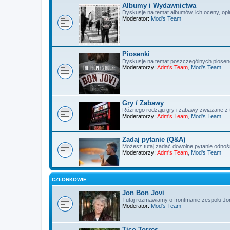
Albumy i Wydawnictwa
Dyskusje na temat albumów, ich oceny, opin
Moderator:
Mod's Team
Piosenki
Dyskusje na temat poszczególnych piosen
Moderatorzy:
Adm's Team
,
Mod's Team
Gry / Zabawy
Różnego rodzaju gry i zabawy związane z 
Moderatorzy:
Adm's Team
,
Mod's Team
Zadaj pytanie (Q&A)
Możesz tutaj zadać dowolne pytanie odnoś
Moderatorzy:
Adm's Team
,
Mod's Team
CZŁONKOWIE
Jon Bon Jovi
Tutaj rozmawiamy o frontmanie zespołu Jon
Moderator:
Mod's Team
Tico Torres