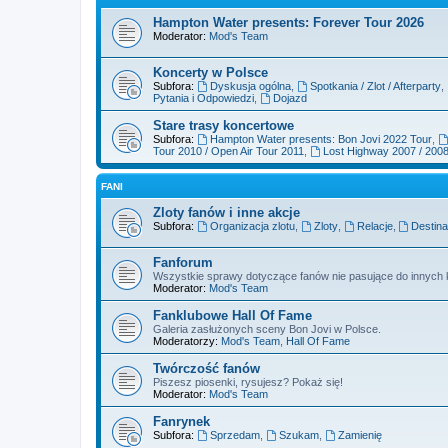
Hampton Water presents: Forever Tour 2026
Moderator:
Mod's Team
Koncerty w Polsce
Subfora:
Dyskusja ogólna
,
Spotkania / Zlot / Afterparty
,
Pytania i Odpowiedzi
,
Dojazd
Stare trasy koncertowe
Subfora:
Hampton Water presents: Bon Jovi 2022 Tour
,
Tour 2010 / Open Air Tour 2011
,
Lost Highway 2007 / 200
FANI
Zloty fanów i inne akcje
Subfora:
Organizacja zlotu
,
Zloty
,
Relacje
,
Destina
Fanforum
Wszystkie sprawy dotyczące fanów nie pasujące do innych k
Moderator:
Mod's Team
Fanklubowe Hall Of Fame
Galeria zasłużonych sceny Bon Jovi w Polsce.
Moderatorzy:
Mod's Team
,
Hall Of Fame
Twórczość fanów
Piszesz piosenki, rysujesz? Pokaż się!
Moderator:
Mod's Team
Fanrynek
Subfora:
Sprzedam
,
Szukam
,
Zamienię