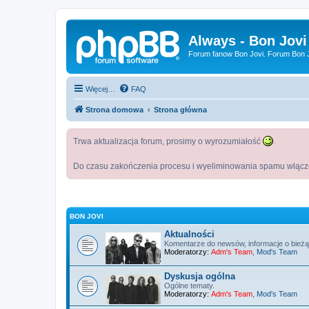
Always - Bon Jovi
Forum fanow Bon Jovi. Forum Bon Jo
Więcej…
FAQ
Strona domowa
Strona główna
Trwa aktualizacja forum, prosimy o wyrozumiałość
.
Do czasu zakończenia procesu i wyeliminowania spamu włączo
BON JOVI
Aktualności
Komentarze do newsów, informacje o bież
Moderatorzy:
Adm's Team
,
Mod's Team
Dyskusja ogólna
Ogólne tematy.
Moderatorzy:
Adm's Team
,
Mod's Team