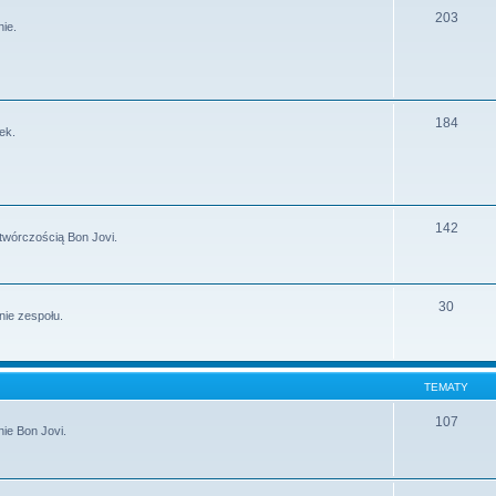
203
ie.
184
ek.
142
twórczością Bon Jovi.
30
nie zespołu.
TEMATY
107
ie Bon Jovi.