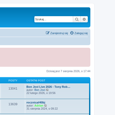
Szukaj
Wyszukiwanie z
Zarejestruj się
Zaloguj się
Dzisiaj jest 7 sierpnia 2026, o 17:44
POSTY
OSTATNI POST
Bon Jovi Live 2026 - Tony Rob…
13041
W
autor:
Bon Jovi
y
22 lutego 2026, o 19:56
ś
w
i
rocznica#40bj
13639
e
W
autor:
Adrian
t
y
31 sierpnia 2024, o 09:22
l
ś
n
w