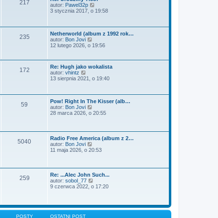
s
t
217
t
W
autor:
Pawel32p
z
l
y
3 stycznia 2017, o 19:58
y
n
ś
p
a
w
o
j
i
s
Netherworld (album z 1992 rok…
n
e
t
235
W
autor:
Bon Jovi
o
t
y
12 lutego 2026, o 19:56
w
l
ś
s
n
w
z
a
i
y
j
Re: Hugh jako wokalista
e
p
n
172
W
autor:
vhintz
t
o
o
y
13 sierpnia 2021, o 19:40
l
s
w
ś
n
t
s
w
a
z
i
j
y
Pow! Right In The Kisser (alb…
e
n
p
59
W
autor:
Bon Jovi
t
o
o
y
28 marca 2026, o 20:55
l
w
s
ś
n
s
t
w
a
z
i
j
y
e
n
Radio Free America (album z 2…
p
5040
t
o
W
autor:
Bon Jovi
o
l
w
y
11 maja 2026, o 20:53
s
n
s
ś
t
a
z
w
j
y
i
n
p
e
Re: ...Alec John Such...
o
o
259
t
W
autor:
sobol_77
w
s
l
y
9 czerwca 2022, o 17:20
s
t
n
ś
z
a
w
y
j
i
p
n
e
o
o
t
POSTY
OSTATNI POST
s