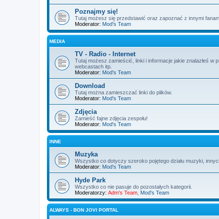
Poznajmy się!
Tutaj możesz się przedstawić oraz zapoznać z innymi fanam
Moderator:
Mod's Team
MEDIA
TV - Radio - Internet
Tutaj możesz zamieścić, linki i informacje jakie znalazłeś w
webcastach itp.
Moderator:
Mod's Team
Download
Tutaj można zamieszczać linki do plików.
Moderator:
Mod's Team
Zdjęcia
Zamieść fajne zdjęcia zespołu!
Moderator:
Mod's Team
INNE
Muzyka
Wszystko co dotyczy szeroko pojętego działu muzyki, innych
Moderator:
Mod's Team
Hyde Park
Wszystko co nie pasuje do pozostałych kategorii.
Moderatorzy:
Adm's Team
,
Mod's Team
ALWAYS - BON JOVI PORTAL