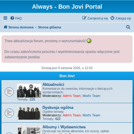
Always - Bon Jovi Portal
FAQ
Zarejestruj się
Zaloguj się
S
Strona domowa
Strona główna
z
Trwa aktualizacja forum, prosimy o wyrozumiałość
.
u
k
Do czasu zakończenia procesu i wyeliminowania spamu włączone jest
a
zatwierdzanie postów.
j
Dzisiaj jest 9 sierpnia 2026, o 12:02
Bon Jovi
Aktualności
Komentarze do newsów, informacje o bieżących
wydarzeniach.
Moderatorzy:
Adm's Team
,
Mod's Team
Tematy:
225
Dyskusja ogólna
Ogólne tematy.
Moderatorzy:
Adm's Team
,
Mod's Team
Tematy:
422
Albumy i Wydawnictwa
Dyskusje na temat albumów, ich oceny, opinie.