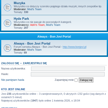
Muzyka
Wszystko co dotyczy szeroko pojętego działu muzyki, innych zespołów itp.
Moderator:
Mod's Team
Tematy:
330
Hyde Park
Wszystko co nie pasuje do pozostałych kategorii.
Moderatorzy:
Adm's Team
,
Mod's Team
Tematy:
207
Always - Bon Jovi Portal
Always - Bon Jovi Portal
Forum serwisu Always - Bon Jovi Portal -
http://www.bonjovi.pl
Moderator:
Mod's Team
Tematy:
69
ZALOGUJ SIĘ
•
ZAREJESTRUJ SIĘ
Nazwa użytkownika:
Hasło:
Nie pamiętam hasła
Zapamiętaj mnie
KTO JEST ONLINE
Jest
235
użytkowników online :: 3 zarejestrowanych, 0 ukrytych i 232 gości (wg danych z
ostatnich 5 minut)
Najwięcej użytkowników (
1947
) było online 1 kwietnia 2026, o 18:04