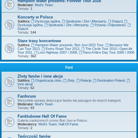
Hampton Water presents: Forever Tour 2026
Moderator:
Mod's Team
Tematy:
1
Koncerty w Polsce
Subfora:
Dyskusja ogólna
,
Spotkania / Zlot / Afterparty
,
Dojazd
,
Dyskusja ogólna
,
Spotkania / Zlot / Afterparty
,
Pytania i Odpowiedzi
,
Dojazd
Tematy:
144
Stare trasy koncertowe
Subfora:
Hampton Water presents: Bon Jovi 2022 Tour
,
Because We
Can Tour 2013
,
Every Road Tour 2012
,
The Circle Tour 2010 / Open Air
Tour 2011
,
Lost Highway 2007 / 2008
,
Have A Nice Day Tour 2005 / 2006
Tematy:
362
Fani
Zloty fanów i inne akcje
Subfora:
Organizacja zlotu
,
Zloty
,
Relacje
,
Destination Poland
,
Inne akcje
Tematy:
62
Fanforum
Wszystkie sprawy dotyczące fanów nie pasujące do innych kategorii.
Moderator:
Mod's Team
Tematy:
93
Fanklubowe Hall Of Fame
Galeria zasłużonych sceny Bon Jovi w Polsce.
Moderatorzy:
Mod's Team
,
Hall Of Fame
Tematy:
2
Twórczość fanów