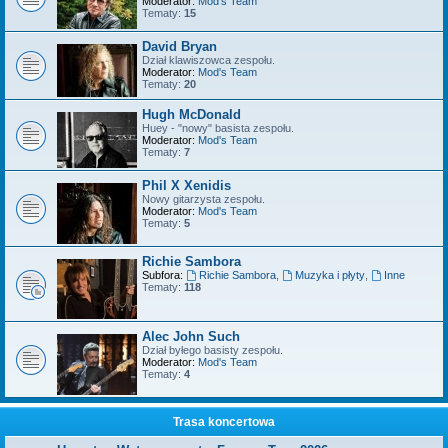
Moderator:
Mod's Team
Tematy:
15
David Bryan
Dział klawiszowca zespołu.
Moderator:
Mod's Team
Tematy:
20
Hugh McDonald
Huey - "nowy" basista zespołu.
Moderator:
Mod's Team
Tematy:
7
Phil X Xenidis
Nowy gitarzysta zespołu.
Moderator:
Mod's Team
Tematy:
5
Richie Sambora
Subfora:
Richie Sambora
,
Muzyka i płyty
,
Inne
Tematy:
118
Alec John Such
Dział byłego basisty zespołu.
Moderator:
Mod's Team
Tematy:
4
Trasa koncertowa