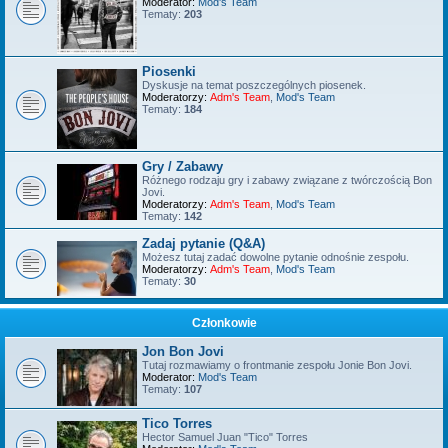
Moderator:
Mod's Team
Tematy:
203
Piosenki
Dyskusje na temat poszczególnych piosenek.
Moderatorzy:
Adm's Team
,
Mod's Team
Tematy:
184
Gry / Zabawy
Różnego rodzaju gry i zabawy związane z twórczością Bon
Jovi.
Moderatorzy:
Adm's Team
,
Mod's Team
Tematy:
142
Zadaj pytanie (Q&A)
Możesz tutaj zadać dowolne pytanie odnośnie zespołu.
Moderatorzy:
Adm's Team
,
Mod's Team
Tematy:
30
Członkowie
Jon Bon Jovi
Tutaj rozmawiamy o frontmanie zespołu Jonie Bon Jovi.
Moderator:
Mod's Team
Tematy:
107
Tico Torres
Hector Samuel Juan "Tico" Torres