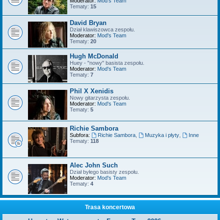
Moderator:
Mod's Team
Tematy:
15
David Bryan
Dział klawiszowca zespołu.
Moderator:
Mod's Team
Tematy:
20
Hugh McDonald
Huey - "nowy" basista zespołu.
Moderator:
Mod's Team
Tematy:
7
Phil X Xenidis
Nowy gitarzysta zespołu.
Moderator:
Mod's Team
Tematy:
5
Richie Sambora
Subfora:
Richie Sambora
,
Muzyka i płyty
,
Inne
Tematy:
118
Alec John Such
Dział byłego basisty zespołu.
Moderator:
Mod's Team
Tematy:
4
Trasa koncertowa