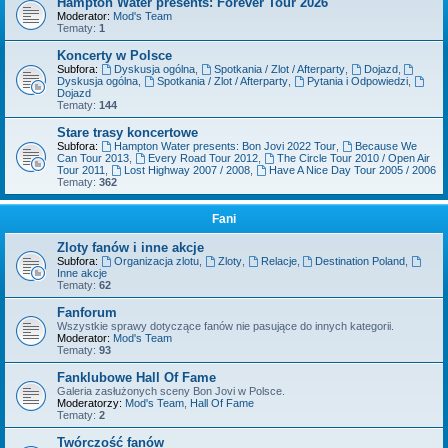
Hampton Water presents: Forever Tour 2026
Moderator:
Mod's Team
Tematy:
1
Koncerty w Polsce
Subfora:
Dyskusja ogólna
,
Spotkania / Zlot / Afterparty
,
Dojazd
,
Dyskusja ogólna
,
Spotkania / Zlot / Afterparty
,
Pytania i Odpowiedzi
,
Dojazd
Tematy:
144
Stare trasy koncertowe
Subfora:
Hampton Water presents: Bon Jovi 2022 Tour
,
Because We
Can Tour 2013
,
Every Road Tour 2012
,
The Circle Tour 2010 / Open Air
Tour 2011
,
Lost Highway 2007 / 2008
,
Have A Nice Day Tour 2005 / 2006
Tematy:
362
Fani
Zloty fanów i inne akcje
Subfora:
Organizacja zlotu
,
Zloty
,
Relacje
,
Destination Poland
,
Inne akcje
Tematy:
62
Fanforum
Wszystkie sprawy dotyczące fanów nie pasujące do innych kategorii.
Moderator:
Mod's Team
Tematy:
93
Fanklubowe Hall Of Fame
Galeria zasłużonych sceny Bon Jovi w Polsce.
Moderatorzy:
Mod's Team
,
Hall Of Fame
Tematy:
2
Twórczość fanów