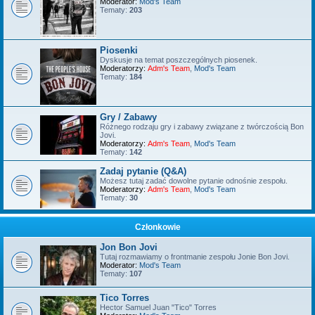
Moderator:
Mod's Team
Tematy:
203
Piosenki
Dyskusje na temat poszczególnych piosenek.
Moderatorzy:
Adm's Team
,
Mod's Team
Tematy:
184
Gry / Zabawy
Różnego rodzaju gry i zabawy związane z twórczością Bon
Jovi.
Moderatorzy:
Adm's Team
,
Mod's Team
Tematy:
142
Zadaj pytanie (Q&A)
Możesz tutaj zadać dowolne pytanie odnośnie zespołu.
Moderatorzy:
Adm's Team
,
Mod's Team
Tematy:
30
Członkowie
Jon Bon Jovi
Tutaj rozmawiamy o frontmanie zespołu Jonie Bon Jovi.
Moderator:
Mod's Team
Tematy:
107
Tico Torres
Hector Samuel Juan "Tico" Torres