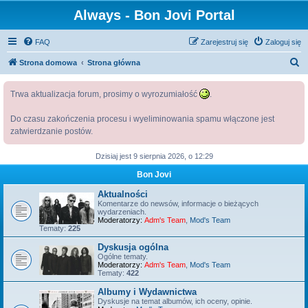
Always - Bon Jovi Portal
FAQ
Zarejestruj się
Zaloguj się
S
Strona domowa
Strona główna
z
Trwa aktualizacja forum, prosimy o wyrozumiałość
.
u
k
Do czasu zakończenia procesu i wyeliminowania spamu włączone jest
a
zatwierdzanie postów.
j
Dzisiaj jest 9 sierpnia 2026, o 12:29
Bon Jovi
Aktualności
Komentarze do newsów, informacje o bieżących
wydarzeniach.
Moderatorzy:
Adm's Team
,
Mod's Team
Tematy:
225
Dyskusja ogólna
Ogólne tematy.
Moderatorzy:
Adm's Team
,
Mod's Team
Tematy:
422
Albumy i Wydawnictwa
Dyskusje na temat albumów, ich oceny, opinie.