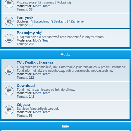
Piszesz piosenki, rysujesz? Pokaż się!
Moderator:
Mod's Team
Tematy:
33
Fanrynek
Subfora:
Sprzedam
,
Szukam
,
Zamienię
Tematy:
19
Poznajmy się!
Tutaj możesz się przedstawić oraz zapoznać z innymi fanami.
Moderator:
Mod's Team
Tematy:
238
Media
TV - Radio - Internet
Tutaj możesz zamieścić, linki i informacje jakie znalazłeś w prasie i internecie.
Tutaj informuj także o nadchodzących programach, webcastach itp.
Moderator:
Mod's Team
Tematy:
112
Download
Tutaj można zamieszczać linki do plików.
Moderator:
Mod's Team
Tematy:
142
Zdjęcia
Zamieść fajne zdjęcia zespołu!
Moderator:
Mod's Team
Tematy:
53
Inne