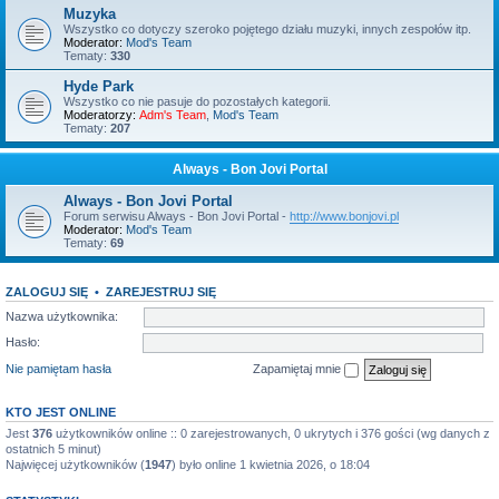
Muzyka
Wszystko co dotyczy szeroko pojętego działu muzyki, innych zespołów itp.
Moderator:
Mod's Team
Tematy:
330
Hyde Park
Wszystko co nie pasuje do pozostałych kategorii.
Moderatorzy:
Adm's Team
,
Mod's Team
Tematy:
207
Always - Bon Jovi Portal
Always - Bon Jovi Portal
Forum serwisu Always - Bon Jovi Portal -
http://www.bonjovi.pl
Moderator:
Mod's Team
Tematy:
69
ZALOGUJ SIĘ
•
ZAREJESTRUJ SIĘ
Nazwa użytkownika:
Hasło:
Nie pamiętam hasła
Zapamiętaj mnie
KTO JEST ONLINE
Jest
376
użytkowników online :: 0 zarejestrowanych, 0 ukrytych i 376 gości (wg danych z
ostatnich 5 minut)
Najwięcej użytkowników (
1947
) było online 1 kwietnia 2026, o 18:04