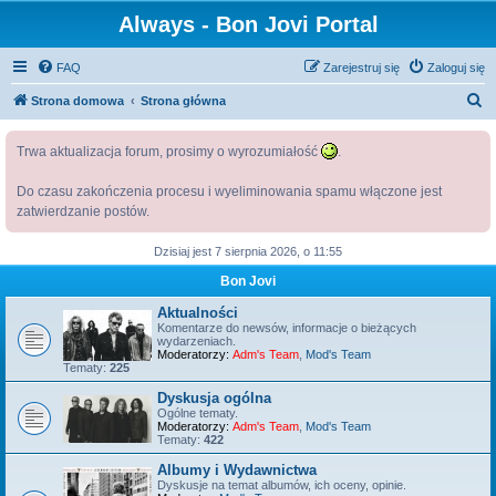
Always - Bon Jovi Portal
FAQ
Zarejestruj się
Zaloguj się
S
Strona domowa
Strona główna
z
Trwa aktualizacja forum, prosimy o wyrozumiałość
.
u
k
Do czasu zakończenia procesu i wyeliminowania spamu włączone jest
a
zatwierdzanie postów.
j
Dzisiaj jest 7 sierpnia 2026, o 11:55
Bon Jovi
Aktualności
Komentarze do newsów, informacje o bieżących
wydarzeniach.
Moderatorzy:
Adm's Team
,
Mod's Team
Tematy:
225
Dyskusja ogólna
Ogólne tematy.
Moderatorzy:
Adm's Team
,
Mod's Team
Tematy:
422
Albumy i Wydawnictwa
Dyskusje na temat albumów, ich oceny, opinie.