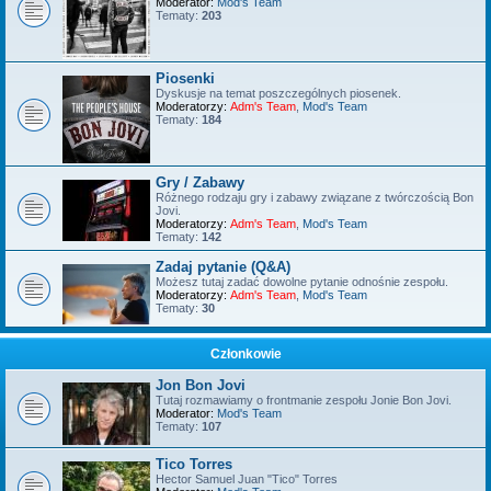
Moderator:
Mod's Team
Tematy:
203
Piosenki
Dyskusje na temat poszczególnych piosenek.
Moderatorzy:
Adm's Team
,
Mod's Team
Tematy:
184
Gry / Zabawy
Różnego rodzaju gry i zabawy związane z twórczością Bon
Jovi.
Moderatorzy:
Adm's Team
,
Mod's Team
Tematy:
142
Zadaj pytanie (Q&A)
Możesz tutaj zadać dowolne pytanie odnośnie zespołu.
Moderatorzy:
Adm's Team
,
Mod's Team
Tematy:
30
Członkowie
Jon Bon Jovi
Tutaj rozmawiamy o frontmanie zespołu Jonie Bon Jovi.
Moderator:
Mod's Team
Tematy:
107
Tico Torres
Hector Samuel Juan "Tico" Torres