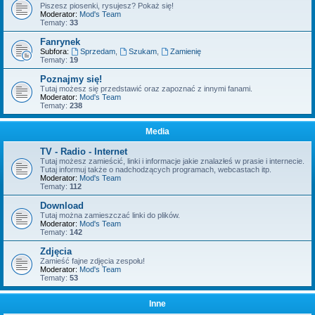
Piszesz piosenki, rysujesz? Pokaż się!
Moderator:
Mod's Team
Tematy:
33
Fanrynek
Subfora:
Sprzedam
,
Szukam
,
Zamienię
Tematy:
19
Poznajmy się!
Tutaj możesz się przedstawić oraz zapoznać z innymi fanami.
Moderator:
Mod's Team
Tematy:
238
Media
TV - Radio - Internet
Tutaj możesz zamieścić, linki i informacje jakie znalazłeś w prasie i internecie.
Tutaj informuj także o nadchodzących programach, webcastach itp.
Moderator:
Mod's Team
Tematy:
112
Download
Tutaj można zamieszczać linki do plików.
Moderator:
Mod's Team
Tematy:
142
Zdjęcia
Zamieść fajne zdjęcia zespołu!
Moderator:
Mod's Team
Tematy:
53
Inne