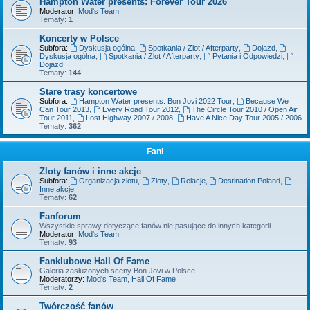
Hampton Water presents: Forever Tour 2026
Moderator:
Mod's Team
Tematy:
1
Koncerty w Polsce
Subfora:
Dyskusja ogólna
,
Spotkania / Zlot / Afterparty
,
Dojazd
,
Dyskusja ogólna
,
Spotkania / Zlot / Afterparty
,
Pytania i Odpowiedzi
,
Dojazd
Tematy:
144
Stare trasy koncertowe
Subfora:
Hampton Water presents: Bon Jovi 2022 Tour
,
Because We
Can Tour 2013
,
Every Road Tour 2012
,
The Circle Tour 2010 / Open Air
Tour 2011
,
Lost Highway 2007 / 2008
,
Have A Nice Day Tour 2005 / 2006
Tematy:
362
Fani
Zloty fanów i inne akcje
Subfora:
Organizacja zlotu
,
Zloty
,
Relacje
,
Destination Poland
,
Inne akcje
Tematy:
62
Fanforum
Wszystkie sprawy dotyczące fanów nie pasujące do innych kategorii.
Moderator:
Mod's Team
Tematy:
93
Fanklubowe Hall Of Fame
Galeria zasłużonych sceny Bon Jovi w Polsce.
Moderatorzy:
Mod's Team
,
Hall Of Fame
Tematy:
2
Twórczość fanów