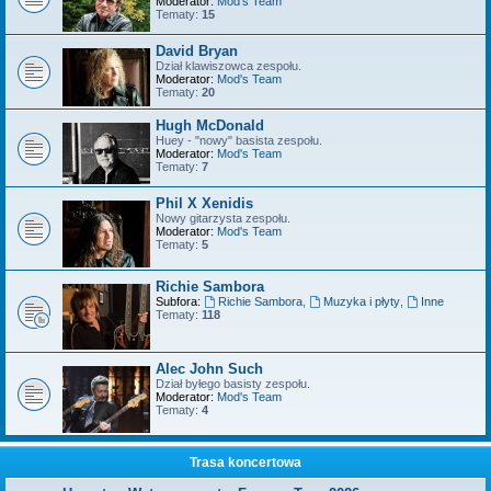
Moderator:
Mod's Team
Tematy:
15
David Bryan
Dział klawiszowca zespołu.
Moderator:
Mod's Team
Tematy:
20
Hugh McDonald
Huey - "nowy" basista zespołu.
Moderator:
Mod's Team
Tematy:
7
Phil X Xenidis
Nowy gitarzysta zespołu.
Moderator:
Mod's Team
Tematy:
5
Richie Sambora
Subfora:
Richie Sambora
,
Muzyka i płyty
,
Inne
Tematy:
118
Alec John Such
Dział byłego basisty zespołu.
Moderator:
Mod's Team
Tematy:
4
Trasa koncertowa