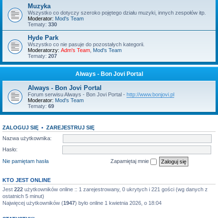
Muzyka
Wszystko co dotyczy szeroko pojętego działu muzyki, innych zespołów itp.
Moderator:
Mod's Team
Tematy:
330
Hyde Park
Wszystko co nie pasuje do pozostałych kategorii.
Moderatorzy:
Adm's Team
,
Mod's Team
Tematy:
207
Always - Bon Jovi Portal
Always - Bon Jovi Portal
Forum serwisu Always - Bon Jovi Portal -
http://www.bonjovi.pl
Moderator:
Mod's Team
Tematy:
69
ZALOGUJ SIĘ
•
ZAREJESTRUJ SIĘ
Nazwa użytkownika:
Hasło:
Nie pamiętam hasła
Zapamiętaj mnie
KTO JEST ONLINE
Jest
222
użytkowników online :: 1 zarejestrowany, 0 ukrytych i 221 gości (wg danych z
ostatnich 5 minut)
Najwięcej użytkowników (
1947
) było online 1 kwietnia 2026, o 18:04