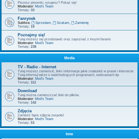
Piszesz piosenki, rysujesz? Pokaż się!
Moderator:
Mod's Team
Tematy:
33
Fanrynek
Subfora:
Sprzedam
,
Szukam
,
Zamienię
Tematy:
19
Poznajmy się!
Tutaj możesz się przedstawić oraz zapoznać z innymi fanami.
Moderator:
Mod's Team
Tematy:
238
Media
TV - Radio - Internet
Tutaj możesz zamieścić, linki i informacje jakie znalazłeś w prasie i internecie.
Tutaj informuj także o nadchodzących programach, webcastach itp.
Moderator:
Mod's Team
Tematy:
112
Download
Tutaj można zamieszczać linki do plików.
Moderator:
Mod's Team
Tematy:
142
Zdjęcia
Zamieść fajne zdjęcia zespołu!
Moderator:
Mod's Team
Tematy:
53
Inne