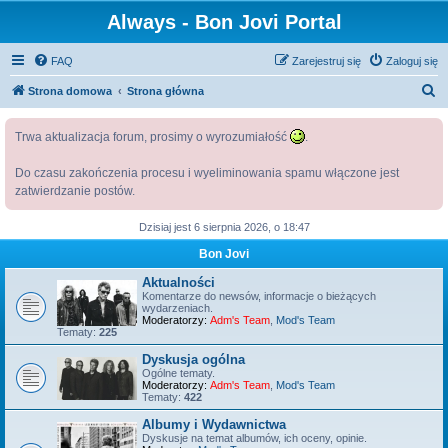
Always - Bon Jovi Portal
FAQ
Zarejestruj się
Zaloguj się
S
Strona domowa
Strona główna
z
Trwa aktualizacja forum, prosimy o wyrozumiałość
.
u
k
Do czasu zakończenia procesu i wyeliminowania spamu włączone jest
a
zatwierdzanie postów.
j
Dzisiaj jest 6 sierpnia 2026, o 18:47
Bon Jovi
Aktualności
Komentarze do newsów, informacje o bieżących
wydarzeniach.
Moderatorzy:
Adm's Team
,
Mod's Team
Tematy:
225
Dyskusja ogólna
Ogólne tematy.
Moderatorzy:
Adm's Team
,
Mod's Team
Tematy:
422
Albumy i Wydawnictwa
Dyskusje na temat albumów, ich oceny, opinie.