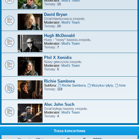
Moderator:
Mod's Team
Tematy:
15
David Bryan
Dział klawiszowca zespołu.
Moderator:
Mod's Team
Tematy:
20
Hugh McDonald
Huey - "nowy" basista zespołu.
Moderator:
Mod's Team
Tematy:
7
Phil X Xenidis
Nowy gitarzysta zespołu.
Moderator:
Mod's Team
Tematy:
5
Richie Sambora
Subfora:
Richie Sambora
,
Muzyka i płyty
,
Inne
Tematy:
118
Alec John Such
Dział byłego basisty zespołu.
Moderator:
Mod's Team
Tematy:
4
Trasa koncertowa