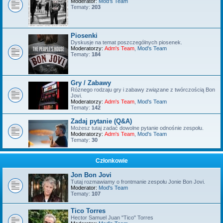
Moderator:
Mod's Team
Tematy:
203
Piosenki
Dyskusje na temat poszczególnych piosenek.
Moderatorzy:
Adm's Team
,
Mod's Team
Tematy:
184
Gry / Zabawy
Różnego rodzaju gry i zabawy związane z twórczością Bon
Jovi.
Moderatorzy:
Adm's Team
,
Mod's Team
Tematy:
142
Zadaj pytanie (Q&A)
Możesz tutaj zadać dowolne pytanie odnośnie zespołu.
Moderatorzy:
Adm's Team
,
Mod's Team
Tematy:
30
Członkowie
Jon Bon Jovi
Tutaj rozmawiamy o frontmanie zespołu Jonie Bon Jovi.
Moderator:
Mod's Team
Tematy:
107
Tico Torres
Hector Samuel Juan "Tico" Torres