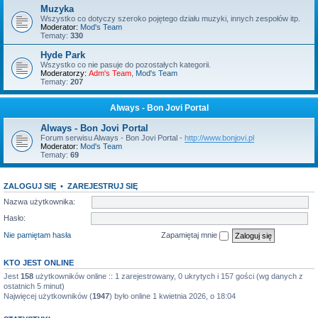
Muzyka
Wszystko co dotyczy szeroko pojętego działu muzyki, innych zespołów itp.
Moderator:
Mod's Team
Tematy:
330
Hyde Park
Wszystko co nie pasuje do pozostałych kategorii.
Moderatorzy:
Adm's Team
,
Mod's Team
Tematy:
207
Always - Bon Jovi Portal
Always - Bon Jovi Portal
Forum serwisu Always - Bon Jovi Portal -
http://www.bonjovi.pl
Moderator:
Mod's Team
Tematy:
69
ZALOGUJ SIĘ
•
ZAREJESTRUJ SIĘ
Nazwa użytkownika:
Hasło:
Nie pamiętam hasła
Zapamiętaj mnie
KTO JEST ONLINE
Jest
158
użytkowników online :: 1 zarejestrowany, 0 ukrytych i 157 gości (wg danych z
ostatnich 5 minut)
Najwięcej użytkowników (
1947
) było online 1 kwietnia 2026, o 18:04