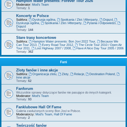
Hampton Water presents: Forever Tour 2026
Moderator:
Mod's Team
Tematy:
1
Koncerty w Polsce
Subfora:
Dyskusja ogólna
,
Spotkania / Zlot / Afterparty
,
Dojazd
,
Dyskusja ogólna
,
Spotkania / Zlot / Afterparty
,
Pytania i Odpowiedzi
,
Dojazd
Tematy:
144
Stare trasy koncertowe
Subfora:
Hampton Water presents: Bon Jovi 2022 Tour
,
Because We
Can Tour 2013
,
Every Road Tour 2012
,
The Circle Tour 2010 / Open Air
Tour 2011
,
Lost Highway 2007 / 2008
,
Have A Nice Day Tour 2005 / 2006
Tematy:
362
Fani
Zloty fanów i inne akcje
Subfora:
Organizacja zlotu
,
Zloty
,
Relacje
,
Destination Poland
,
Inne akcje
Tematy:
62
Fanforum
Wszystkie sprawy dotyczące fanów nie pasujące do innych kategorii.
Moderator:
Mod's Team
Tematy:
93
Fanklubowe Hall Of Fame
Galeria zasłużonych sceny Bon Jovi w Polsce.
Moderatorzy:
Mod's Team
,
Hall Of Fame
Tematy:
2
Twórczość fanów