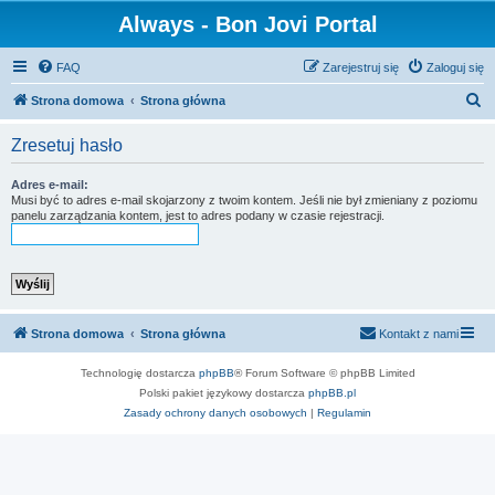
Always - Bon Jovi Portal
FAQ
Zarejestruj się
Zaloguj się
S
Strona domowa
Strona główna
z
Zresetuj hasło
u
k
Adres e-mail:
Musi być to adres e-mail skojarzony z twoim kontem. Jeśli nie był zmieniany z poziomu
a
panelu zarządzania kontem, jest to adres podany w czasie rejestracji.
j
Strona domowa
Strona główna
Kontakt z nami
Technologię dostarcza
phpBB
® Forum Software © phpBB Limited
Polski pakiet językowy dostarcza
phpBB.pl
Zasady ochrony danych osobowych
|
Regulamin