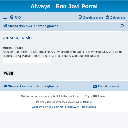
Always - Bon Jovi Portal
FAQ
Zarejestruj się
Zaloguj się
S
Strona domowa
Strona główna
z
Zresetuj hasło
u
k
Adres e-mail:
Musi być to adres e-mail skojarzony z twoim kontem. Jeśli nie był zmieniany z poziomu
a
panelu zarządzania kontem, jest to adres podany w czasie rejestracji.
j
Strona domowa
Strona główna
Kontakt z nami
Technologię dostarcza
phpBB
® Forum Software © phpBB Limited
Polski pakiet językowy dostarcza
phpBB.pl
Zasady ochrony danych osobowych
|
Regulamin