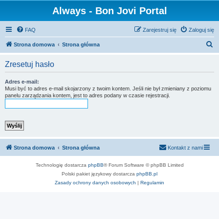
Always - Bon Jovi Portal
FAQ
Zarejestruj się
Zaloguj się
S
Strona domowa
Strona główna
z
Zresetuj hasło
u
k
Adres e-mail:
Musi być to adres e-mail skojarzony z twoim kontem. Jeśli nie był zmieniany z poziomu
a
panelu zarządzania kontem, jest to adres podany w czasie rejestracji.
j
Strona domowa
Strona główna
Kontakt z nami
Technologię dostarcza
phpBB
® Forum Software © phpBB Limited
Polski pakiet językowy dostarcza
phpBB.pl
Zasady ochrony danych osobowych
|
Regulamin