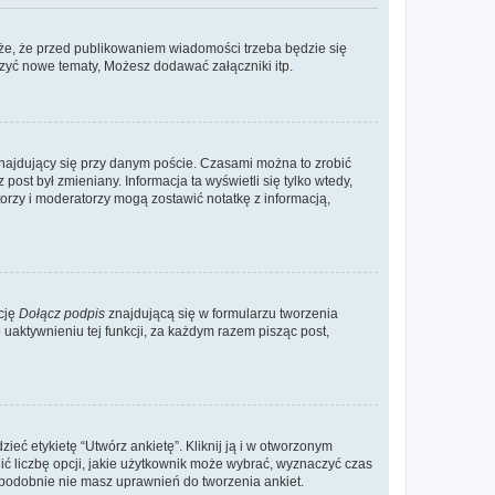
że, że przed publikowaniem wiadomości trzeba będzie się
rzyć nowe tematy, Możesz dodawać załączniki itp.
najdujący się przy danym poście. Czasami można to zrobić
 post był zmieniany. Informacja ta wyświetli się tylko wtedy,
atorzy i moderatorzy mogą zostawić notatkę z informacją,
cję
Dołącz podpis
znajdującą się w formularzu tworzenia
aktywnieniu tej funkcji, za każdym razem pisząc post,
eć etykietę “Utwórz ankietę”. Kliknij ją i w otworzonym
ić liczbę opcji, jakie użytkownik może wybrać, wyznaczyć czas
dopodobnie nie masz uprawnień do tworzenia ankiet.