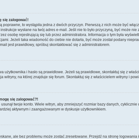
ę się zalogować!
są poprawne, to wystąpiła jedna z dwóch przyczyn. Pierwszą z nich może być włącz
nstrukcje wysłane na twój adres e-mail. Jeśli nie to było przyczyną, być może nie 
 osobę rejestrującą się lub przez administratora. Informacja o tym była wyświetlo
kcjami. Jeżeli taka wiadomość do ciebie nie dotarła, być może został podany niep
mail jest prawidłowy, spróbuj skontaktować się z administratorem.
żytkownika i hasło są prawidłowe. Jeżeli są prawidłowe, skontaktuj się z właścicie
itryny, na której znajduje się forum. Skontaktuj się z właścicielem witryny i po
e mogę się zalogować?!
sunął twoje konto. Wiele witryn, aby zmniejszyć rozmiar bazy danych, cyklicznie u
dź bardziej aktywnym i zaangażowanym w dyskusje użytkownikiem.
kane, ale bez problemu może zostać zresetowane. Przejdź na stronę logowania i k