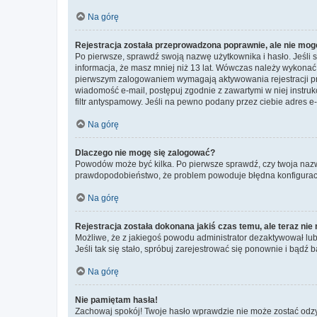
Na górę
Rejestracja została przeprowadzona poprawnie, ale nie mog
Po pierwsze, sprawdź swoją nazwę użytkownika i hasło. Jeśli 
informacja, że masz mniej niż 13 lat. Wówczas należy wykonać i
pierwszym zalogowaniem wymagają aktywowania rejestracji przez
wiadomość e-mail, postępuj zgodnie z zawartymi w niej instru
filtr antyspamowy. Jeśli na pewno podany przez ciebie adres e-
Na górę
Dlaczego nie mogę się zalogować?
Powodów może być kilka. Po pierwsze sprawdź, czy twoja nazwa u
prawdopodobieństwo, że problem powoduje błędna konfiguracja w
Na górę
Rejestracja została dokonana jakiś czas temu, ale teraz ni
Możliwe, że z jakiegoś powodu administrator dezaktywował lub u
Jeśli tak się stało, spróbuj zarejestrować się ponownie i bą
Na górę
Nie pamiętam hasła!
Zachowaj spokój! Twoje hasło wprawdzie nie może zostać odzys