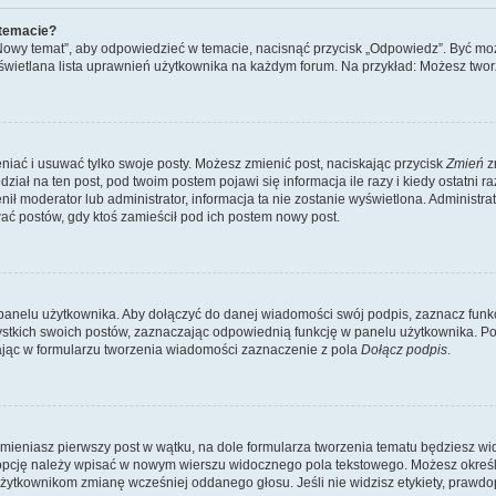
 temacie?
„Nowy temat”, aby odpowiedzieć w temacie, nacisnąć przycisk „Odpowiedz”. Być mo
wyświetlana lista uprawnień użytkownika na każdym forum. Na przykład: Możesz two
niać i usuwać tylko swoje posty. Możesz zmienić post, naciskając przycisk
Zmień
z
iał na ten post, pod twoim postem pojawi się informacja ile razy i kiedy ostatni raz
ienił moderator lub administrator, informacja ta nie zostanie wyświetlona. Administr
ać postów, gdy ktoś zamieścił pod ich postem nowy post.
panelu użytkownika. Aby dołączyć do danej wiadomości swój podpis, zaznacz funk
kich swoich postów, zaznaczając odpowiednią funkcję w panelu użytkownika. Po u
ąc w formularzu tworzenia wiadomości zaznaczenie z pola
Dołącz podpis
.
mieniasz pierwszy post w wątku, na dole formularza tworzenia tematu będziesz widzi
dą opcję należy wpisać w nowym wierszu widocznego pola tekstowego. Możesz określ
 użytkownikom zmianę wcześniej oddanego głosu. Jeśli nie widzisz etykiety, praw