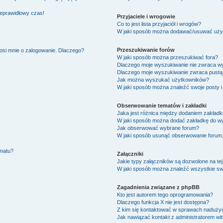
ieprawidłowy czas!
Przyjaciele i wrogowie
Co to jest lista przyjaciół i wrogów?
W jaki sposób można dodawać/usuwać użytk
Przeszukiwanie forów
osi mnie o zalogowanie. Dlaczego?
W jaki sposób można przeszukiwać fora?
Dlaczego moje wyszukiwanie nie zwraca w
Dlaczego moje wyszukiwanie zwraca pustą 
Jak można wyszukać użytkowników?
W jaki sposób można znaleźć swoje posty i
Obserwowanie tematów i zakładki
Jaka jest różnica między dodaniem zakład
W jaki sposób można dodać zakładkę do w
Jak obserwować wybrane forum?
W jaki sposób usunąć obserwowanie forum
ematu?
Załączniki
Jakie typy załączników są dozwolone na tej
W jaki sposób można znaleźć wszystkie swo
Zagadnienia związane z phpBB
Kto jest autorem tego oprogramowania?
Dlaczego funkcja X nie jest dostępna?
Z kim się kontaktować w sprawach nadużyć
Jak nawiązać kontakt z administratorem wi