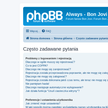
Always - Bon Jovi
Forum fanow Bon Jovi. Forum Bon Jo
Więcej…
FAQ
Strona domowa
Strona główna
Często zadawane pytani
Często zadawane pytania
Problemy z logowaniem i rejestracją
Dlaczego w ogóle muszę się rejestrować?
Co to jest COPPA?
Dlaczego nie mogę się zarejestrować?
Rejestracja została przeprowadzona poprawnie, ale nie mogę się zal
Dlaczego nie mogę się zalogować?
Rejestracja została dokonana jakiś czas temu, ale teraz nie mogę się
Nie pamiętam hasła!
Dlaczego następuje automatyczne wylogowanie?
Jak działa funkcja “Usuń ciasteczka witryny”?
Preferencje i ustawienia użytkownika
Jak zmienić moje ustawienia?
W jaki sposób można zapobiec wyświetlaniu nazwy użytkownika na li