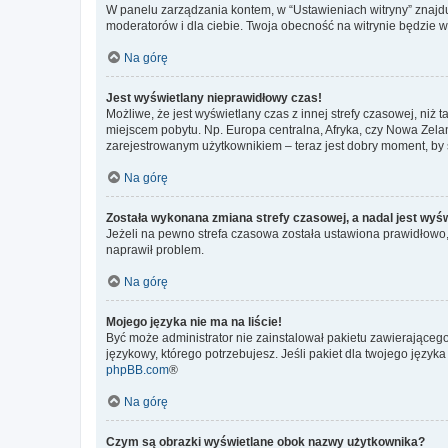
W panelu zarządzania kontem, w “Ustawieniach witryny” znajdu
moderatorów i dla ciebie. Twoja obecność na witrynie będzie 
Na górę
Jest wyświetlany nieprawidłowy czas!
Możliwe, że jest wyświetlany czas z innej strefy czasowej, niż 
miejscem pobytu. Np. Europa centralna, Afryka, czy Nowa Zelan
zarejestrowanym użytkownikiem – teraz jest dobry moment, by 
Na górę
Została wykonana zmiana strefy czasowej, a nadal jest wyś
Jeżeli na pewno strefa czasowa została ustawiona prawidłowo, 
naprawił problem.
Na górę
Mojego języka nie ma na liście!
Być może administrator nie zainstalował pakietu zawierającego
językowy, którego potrzebujesz. Jeśli pakiet dla twojego język
phpBB.com
®
Na górę
Czym są obrazki wyświetlane obok nazwy użytkownika?