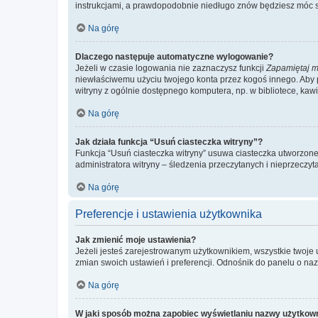
instrukcjami, a prawdopodobnie niedługo znów będziesz móc 
Na górę
Dlaczego następuje automatyczne wylogowanie?
Jeżeli w czasie logowania nie zaznaczysz funkcji
Zapamiętaj m
niewłaściwemu użyciu twojego konta przez kogoś innego. Ab
witryny z ogólnie dostępnego komputera, np. w bibliotece, kawiar
Na górę
Jak działa funkcja “Usuń ciasteczka witryny”?
Funkcja “Usuń ciasteczka witryny” usuwa ciasteczka utworzone 
administratora witryny – śledzenia przeczytanych i nieprzec
Na górę
Preferencje i ustawienia użytkownika
Jak zmienić moje ustawienia?
Jeżeli jesteś zarejestrowanym użytkownikiem, wszystkie twoje
zmian swoich ustawień i preferencji. Odnośnik do panelu o nazw
Na górę
W jaki sposób można zapobiec wyświetlaniu nazwy użytkown