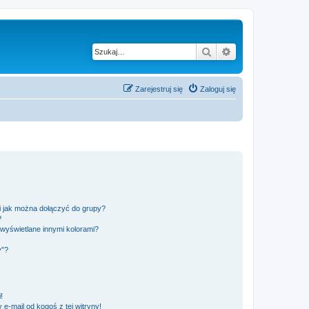
Szukaj
Wyszukiwanie z
Zarejestruj się
Zaloguj się
 i jak można dołączyć do grupy?
?
wyświetlane innymi kolorami?
y”?
!
e-mail od kogoś z tej witryny!