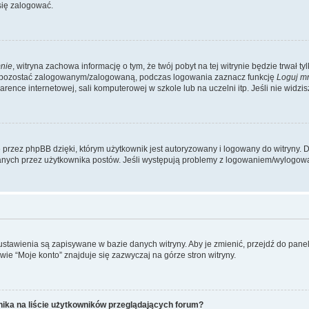
się zalogować.
nie
, witryna zachowa informację o tym, że twój pobyt na tej witrynie będzie trwał t
y pozostać zalogowanym/zalogowaną, podczas logowania zaznacz funkcję
Loguj m
ence internetowej, sali komputerowej w szkole lub na uczelni itp. Jeśli nie widzisz t
przez phpBB dzięki, którym użytkownik jest autoryzowany i logowany do witryny. D
zytanych przez użytkownika postów. Jeśli występują problemy z logowaniem/wylogo
 ustawienia są zapisywane w bazie danych witryny. Aby je zmienić, przejdź do p
ie “Moje konto” znajduje się zazwyczaj na górze stron witryny.
ika na liście użytkowników przeglądających forum?