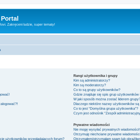
 Portal
vi. Zakręceni ludzie, super tematy!
a
Rangi użytkownika i grupy
Kim są administratorzy?
Kim są moderatorzy?
Co to są grupy użytkowników?
ogować!
Gdzie znajduje się spis grup użytkowników
W jaki sposób można zostać liderem grupy
 zalogować?!
Dlaczego niektóre nazwy użytkowników są 
Co to jest “Domyślna grupa użytkownika”?
Czym jest odnośnik “Zespół administracyjn
Prywatne wiadomości
Nie mogę wysyłać prywatnych wiadomości!
Otrzymuję niechciane prywatne wiadomości
ście użytkowników przeglądających forum?
Otrzymałem/otrzymałam spam lub obraźliwy 