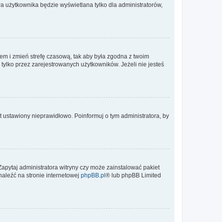
a użytkownika będzie wyświetlana tylko dla administratorów,
ontem i zmień strefę czasową, tak aby była zgodna z twoim
tylko przez zarejestrowanych użytkowników. Jeżeli nie jesteś
t ustawiony nieprawidłowo. Poinformuj o tym administratora, by
Zapytaj administratora witryny czy może zainstalować pakiet
naleźć na stronie internetowej
phpBB.pl
® lub phpBB Limited