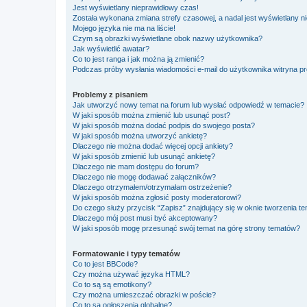
Jest wyświetlany nieprawidłowy czas!
Została wykonana zmiana strefy czasowej, a nadal jest wyświetlany n
Mojego języka nie ma na liście!
Czym są obrazki wyświetlane obok nazwy użytkownika?
Jak wyświetlić awatar?
Co to jest ranga i jak można ją zmienić?
Podczas próby wysłania wiadomości e-mail do użytkownika witryna pr
Problemy z pisaniem
Jak utworzyć nowy temat na forum lub wysłać odpowiedź w temacie?
W jaki sposób można zmienić lub usunąć post?
W jaki sposób można dodać podpis do swojego posta?
W jaki sposób można utworzyć ankietę?
Dlaczego nie można dodać więcej opcji ankiety?
W jaki sposób zmienić lub usunąć ankietę?
Dlaczego nie mam dostępu do forum?
Dlaczego nie mogę dodawać załączników?
Dlaczego otrzymałem/otrzymałam ostrzeżenie?
W jaki sposób można zgłosić posty moderatorowi?
Do czego służy przycisk “Zapisz” znajdujący się w oknie tworzenia t
Dlaczego mój post musi być akceptowany?
W jaki sposób mogę przesunąć swój temat na górę strony tematów?
Formatowanie i typy tematów
Co to jest BBCode?
Czy można używać języka HTML?
Co to są są emotikony?
Czy można umieszczać obrazki w poście?
Co to są ogłoszenia globalne?