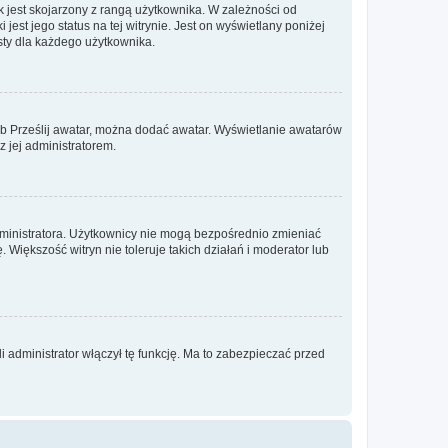
 jest skojarzony z rangą użytkownika. W zależności od
est jego status na tej witrynie. Jest on wyświetlany poniżej
sty dla każdego użytkownika.
lub Prześlij awatar, można dodać awatar. Wyświetlanie awatarów
z jej administratorem.
dministratora. Użytkownicy nie mogą bezpośrednio zmieniać
. Większość witryn nie toleruje takich działań i moderator lub
 administrator włączył tę funkcję. Ma to zabezpieczać przed