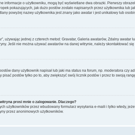
ane informacje o użytkowniku, mogą być wyświetlane dwa obrazki. Pierwszy obrazek
pek pokazujących, jak dużo postów zostało napisanych przez użytkownika lub jaki j
lany powyżej nazwy użytkownika jest znany jako awatar i jest unikatowy lub osobi
ar”, używając jednej z czterech metod: Gravatar, Galeria awatarów, Zdalny awatar 
ryny. Jeśli nie można używać awatarów na danej witrynie, należy skontaktować się 
stów dany użytkownik napisał lub jaki ma status na forum, np. moderatora czy a
y pisać postów tylko po to, aby zwiększyć swój licznik postów i przez to swoją rangę
witryna prosi mnie o zalogowanie. Dlaczego?
ch użytkowników przez wbudowany formularz wysyłania e-maili i tylko wtedy, jeżeli
ryny przez anonimowych użytkowników.