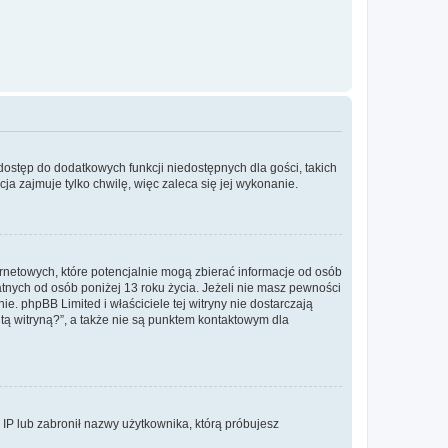
 dostęp do dodatkowych funkcji niedostępnych dla gości, takich
a zajmuje tylko chwilę, więc zaleca się jej wykonanie.
ernetowych, które potencjalnie mogą zbierać informacje od osób
tnych od osób poniżej 13 roku życia. Jeżeli nie masz pewności
e. phpBB Limited i właściciele tej witryny nie dostarczają
ą witryną?”, a także nie są punktem kontaktowym dla
s IP lub zabronił nazwy użytkownika, którą próbujesz