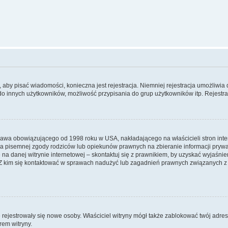
y, aby pisać wiadomości, konieczna jest rejestracja. Niemniej rejestracja umożliwia
do innych użytkowników, możliwość przypisania do grup użytkowników itp. Rejestracj
prawa obowiązującego od 1998 roku w USA, nakładającego na właścicieli stron int
ia pisemnej zgody rodziców lub opiekunów prawnych na zbieranie informacji prywa
na danej witrynie internetowej – skontaktuj się z prawnikiem, by uzyskać wyjaśnieni
 kim się kontaktować w sprawach nadużyć lub zagadnień prawnych związanych z t
ie rejestrowały się nowe osoby. Właściciel witryny mógł także zablokować twój adre
rem witryny.