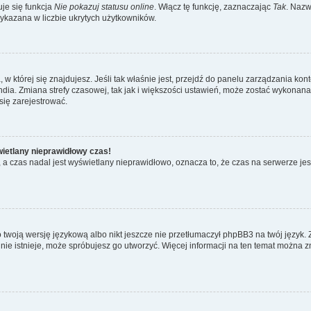
je się funkcja
Nie pokazuj statusu online
. Włącz tę funkcję, zaznaczając
Tak
. Nazw
wykazana w liczbie ukrytych użytkowników.
ta, w której się znajdujesz. Jeśli tak właśnie jest, przejdź do panelu zarządzania k
dia. Zmiana strefy czasowej, tak jak i większości ustawień, może zostać wykonana 
się zarejestrować.
wietlany nieprawidłowy czas!
a czas nadal jest wyświetlany nieprawidłowo, oznacza to, że czas na serwerze jes
 twoją wersję językową albo nikt jeszcze nie przetłumaczył phpBB3 na twój język. 
a nie istnieje, może spróbujesz go utworzyć. Więcej informacji na ten temat można z