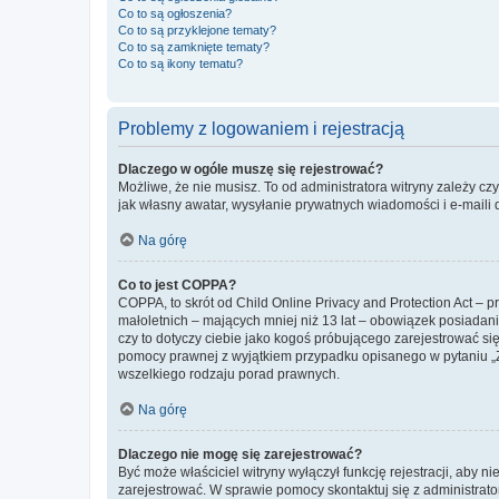
Co to są ogłoszenia?
Co to są przyklejone tematy?
Co to są zamknięte tematy?
Co to są ikony tematu?
Problemy z logowaniem i rejestracją
Dlaczego w ogóle muszę się rejestrować?
Możliwe, że nie musisz. To od administratora witryny zależy cz
jak własny awatar, wysyłanie prywatnych wiadomości i e-maili 
Na górę
Co to jest COPPA?
COPPA, to skrót od Child Online Privacy and Protection Act – 
małoletnich – mających mniej niż 13 lat – obowiązek posiadan
czy to dotyczy ciebie jako kogoś próbującego zarejestrować się 
pomocy prawnej z wyjątkiem przypadku opisanego w pytaniu „Z
wszelkiego rodzaju porad prawnych.
Na górę
Dlaczego nie mogę się zarejestrować?
Być może właściciel witryny wyłączył funkcję rejestracji, aby n
zarejestrować. W sprawie pomocy skontaktuj się z administrato