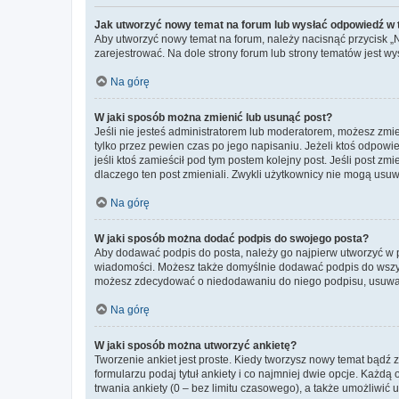
Jak utworzyć nowy temat na forum lub wysłać odpowiedź w
Aby utworzyć nowy temat na forum, należy nacisnąć przycisk 
zarejestrować. Na dole strony forum lub strony tematów jest 
Na górę
W jaki sposób można zmienić lub usunąć post?
Jeśli nie jesteś administratorem lub moderatorem, możesz zmie
tylko przez pewien czas po jego napisaniu. Jeżeli ktoś odpowiedz
jeśli ktoś zamieścił pod tym postem kolejny post. Jeśli post zm
dlaczego ten post zmieniali. Zwykli użytkownicy nie mogą usuw
Na górę
W jaki sposób można dodać podpis do swojego posta?
Aby dodawać podpis do posta, należy go najpierw utworzyć w 
wiadomości. Możesz także domyślnie dodawać podpis do wszyst
możesz zdecydować o niedodawaniu do niego podpisu, usuwaj
Na górę
W jaki sposób można utworzyć ankietę?
Tworzenie ankiet jest proste. Kiedy tworzysz nowy temat bądź z
formularzu podaj tytuł ankiety i co najmniej dwie opcje. Każ
trwania ankiety (0 – bez limitu czasowego), a także umożliwić