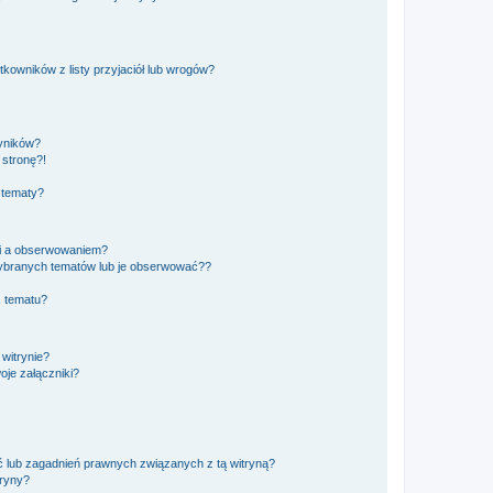
owników z listy przyjaciół lub wrogów?
yników?
stronę?!
 tematy?
ki a obserwowaniem?
ybranych tematów lub je obserwować??
, tematu?
 witrynie?
je załączniki?
 lub zagadnień prawnych związanych z tą witryną?
tryny?