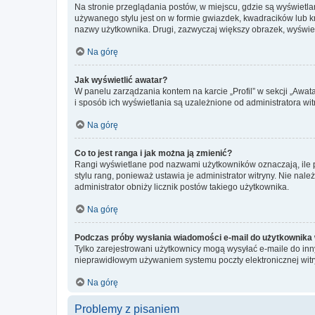
Na stronie przeglądania postów, w miejscu, gdzie są wyświetl
używanego stylu jest on w formie gwiazdek, kwadracików lub kro
nazwy użytkownika. Drugi, zazwyczaj większy obrazek, wyświet
Na górę
Jak wyświetlić awatar?
W panelu zarządzania kontem na karcie „Profil” w sekcji „Awat
i sposób ich wyświetlania są uzależnione od administratora wit
Na górę
Co to jest ranga i jak można ją zmienić?
Rangi wyświetlane pod nazwami użytkowników oznaczają, ile po
stylu rang, ponieważ ustawia je administrator witryny. Nie należ
administrator obniży licznik postów takiego użytkownika.
Na górę
Podczas próby wysłania wiadomości e-mail do użytkownika 
Tylko zarejestrowani użytkownicy mogą wysyłać e-maile do inny
nieprawidłowym używaniem systemu poczty elektronicznej wit
Na górę
Problemy z pisaniem