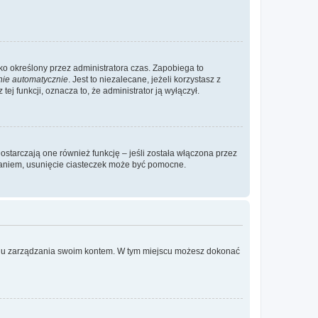
ylko określony przez administratora czas. Zapobiega to
nie automatycznie
. Jest to niezalecane, jeżeli korzystasz z
ej funkcji, oznacza to, że administrator ją wyłączył.
ostarczają one również funkcję – jeśli została włączona przez
waniem, usunięcie ciasteczek może być pomocne.
anelu zarządzania swoim kontem. W tym miejscu możesz dokonać