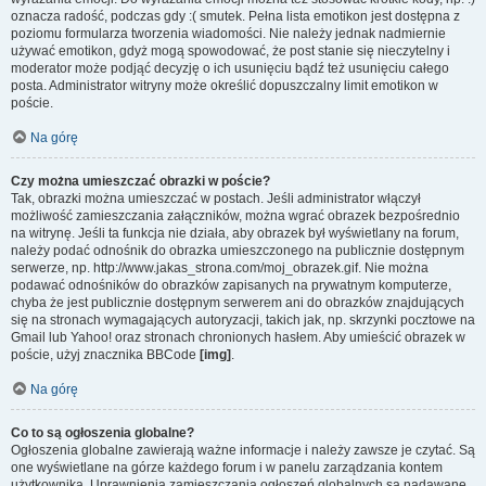
oznacza radość, podczas gdy :( smutek. Pełna lista emotikon jest dostępna z
poziomu formularza tworzenia wiadomości. Nie należy jednak nadmiernie
używać emotikon, gdyż mogą spowodować, że post stanie się nieczytelny i
moderator może podjąć decyzję o ich usunięciu bądź też usunięciu całego
posta. Administrator witryny może określić dopuszczalny limit emotikon w
poście.
Na górę
Czy można umieszczać obrazki w poście?
Tak, obrazki można umieszczać w postach. Jeśli administrator włączył
możliwość zamieszczania załączników, można wgrać obrazek bezpośrednio
na witrynę. Jeśli ta funkcja nie działa, aby obrazek był wyświetlany na forum,
należy podać odnośnik do obrazka umieszczonego na publicznie dostępnym
serwerze, np. http://www.jakas_strona.com/moj_obrazek.gif. Nie można
podawać odnośników do obrazków zapisanych na prywatnym komputerze,
chyba że jest publicznie dostępnym serwerem ani do obrazków znajdujących
się na stronach wymagających autoryzacji, takich jak, np. skrzynki pocztowe na
Gmail lub Yahoo! oraz stronach chronionych hasłem. Aby umieścić obrazek w
poście, użyj znacznika BBCode
[img]
.
Na górę
Co to są ogłoszenia globalne?
Ogłoszenia globalne zawierają ważne informacje i należy zawsze je czytać. Są
one wyświetlane na górze każdego forum i w panelu zarządzania kontem
użytkownika. Uprawnienia zamieszczania ogłoszeń globalnych są nadawane