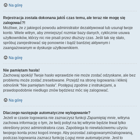
Na górę
Rejestracja została dokonana jakiś czas temu, ale teraz nie mogę się
zalogować?!
Możliwe, że z jakiegoś powodu administrator dezaktywował lub usunął twoje
konto. Wiele witryn, aby zmniejszyć rozmiar bazy danych, cyklicznie usuwa
użytkowników, którzy nic nie pisali przez dłuższy czas. Jeśli tak się stało,
spróbuj zarejestrować się ponownie i bądź bardziej aktywnym i
zaangażowanym w dyskusje użytkownikiem.
Na górę
Nie pamiętam hasła!
Zachowaj spokój! Twoje hasło wprawdzie nie może zostać odzyskane, ale bez
problemu może zostać zresetowane. Przejdź na stronę logowania i kliknij
odnośnik “Nie pamiętam hasła”. Postępuj zgodnie z instrukcjami, a
prawdopodobnie niedługo znów będziesz móc się zalogować.
Na górę
Dlaczego następuje automatyczne wylogowanie?
Jeżeli w czasie logowania nie zaznaczysz funkcji
Zapamiętaj mnie
, witryna
zachowa informację o tym, że twój pobyt na tej witrynie będzie trwał tylko
określony przez administratora czas. Zapobiega to niewłaściwemu użyciu
twojego konta przez kogoś innego. Aby pozostać zalogowanym/zalogowaną,
podczas logowania zaznacz funkcję
Loguj mnie automatycznie
. Jest to