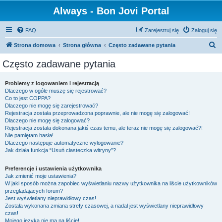
Always - Bon Jovi Portal
FAQ
Zarejestruj się
Zaloguj się
S
Strona domowa
Strona główna
Często zadawane pytania
z
Często zadawane pytania
u
k
Problemy z logowaniem i rejestracją
Dlaczego w ogóle muszę się rejestrować?
a
Co to jest COPPA?
j
Dlaczego nie mogę się zarejestrować?
Rejestracja została przeprowadzona poprawnie, ale nie mogę się zalogować!
Dlaczego nie mogę się zalogować?
Rejestracja została dokonana jakiś czas temu, ale teraz nie mogę się zalogować?!
Nie pamiętam hasła!
Dlaczego następuje automatyczne wylogowanie?
Jak działa funkcja “Usuń ciasteczka witryny”?
Preferencje i ustawienia użytkownika
Jak zmienić moje ustawienia?
W jaki sposób można zapobiec wyświetlaniu nazwy użytkownika na liście użytkowników
przeglądających forum?
Jest wyświetlany nieprawidłowy czas!
Została wykonana zmiana strefy czasowej, a nadal jest wyświetlany nieprawidłowy
czas!
Mojego języka nie ma na liście!