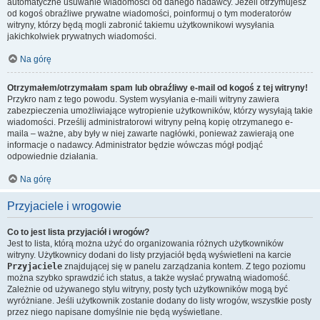
automatyczne usuwanie wiadomości od danego nadawcy. Jeżeli otrzymujesz
od kogoś obraźliwe prywatne wiadomości, poinformuj o tym moderatorów
witryny, którzy będą mogli zabronić takiemu użytkownikowi wysyłania
jakichkolwiek prywatnych wiadomości.
Na górę
Otrzymałem/otrzymałam spam lub obraźliwy e-mail od kogoś z tej witryny!
Przykro nam z tego powodu. System wysyłania e-maili witryny zawiera
zabezpieczenia umożliwiające wytropienie użytkowników, którzy wysyłają takie
wiadomości. Prześlij administratorowi witryny pełną kopię otrzymanego e-
maila – ważne, aby były w niej zawarte nagłówki, ponieważ zawierają one
informacje o nadawcy. Administrator będzie wówczas mógł podjąć
odpowiednie działania.
Na górę
Przyjaciele i wrogowie
Co to jest lista przyjaciół i wrogów?
Jest to lista, którą można użyć do organizowania różnych użytkowników
witryny. Użytkownicy dodani do listy przyjaciół będą wyświetleni na karcie
Przyjaciele
znajdującej się w panelu zarządzania kontem. Z tego poziomu
można szybko sprawdzić ich status, a także wysłać prywatną wiadomość.
Zależnie od używanego stylu witryny, posty tych użytkowników mogą być
wyróżniane. Jeśli użytkownik zostanie dodany do listy wrogów, wszystkie posty
przez niego napisane domyślnie nie będą wyświetlane.