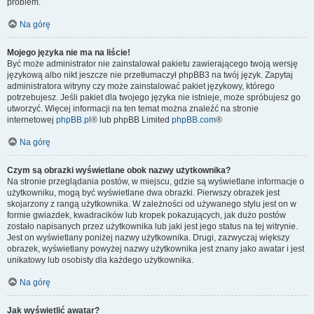
problem.
Na górę
Mojego języka nie ma na liście!
Być może administrator nie zainstalował pakietu zawierającego twoją wersję
językową albo nikt jeszcze nie przetłumaczył phpBB3 na twój język. Zapytaj
administratora witryny czy może zainstalować pakiet językowy, którego
potrzebujesz. Jeśli pakiet dla twojego języka nie istnieje, może spróbujesz go
utworzyć. Więcej informacji na ten temat można znaleźć na stronie
internetowej
phpBB.pl
® lub phpBB Limited
phpBB.com
®
Na górę
Czym są obrazki wyświetlane obok nazwy użytkownika?
Na stronie przeglądania postów, w miejscu, gdzie są wyświetlane informacje o
użytkowniku, mogą być wyświetlane dwa obrazki. Pierwszy obrazek jest
skojarzony z rangą użytkownika. W zależności od używanego stylu jest on w
formie gwiazdek, kwadracików lub kropek pokazujących, jak dużo postów
zostało napisanych przez użytkownika lub jaki jest jego status na tej witrynie.
Jest on wyświetlany poniżej nazwy użytkownika. Drugi, zazwyczaj większy
obrazek, wyświetlany powyżej nazwy użytkownika jest znany jako awatar i jest
unikatowy lub osobisty dla każdego użytkownika.
Na górę
Jak wyświetlić awatar?