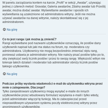
W panelu zarządzania kontem na karcie „Profil” w sekcji „Awatar”, używając
jednej z czterech metod: Gravatar, Galeria awatarów, Zdalny awatar lub Prześlij
awatar, można dodać awatar. Wyświetlanie awatarów i sposób ich
wyświetlania są uzależnione od administratora witryny. Jeśli nie można
używać awatarów na danej witrynie, należy skontaktować się z jej
administratorem.
Na górę
Co to jest ranga i jak można ją zmienić?
Rangi wyświetlane pod nazwami użytkowników oznaczają, ile postów dany
użytkownik napisał lub jaki ma status na forum, np. moderatora czy
administratora. Użytkownicy nie mogą bezpośrednio zmieniać stylu rang,
ponieważ ustawia je administrator witryny. Nie należy pisać postów tylko po to,
aby zwiększyć swój licznik postów i przez to swoją rangę. Większość witryn nie
toleruje takich działań i moderator lub administrator obniży licznik postów
takiego użytkownika.
Na górę
Podczas próby wysłania wiadomości e-mail do użytkownika witryna prosi
mnie o zalogowanie. Dlaczego?
Tylko zarejestrowani użytkownicy mogą wysyłać e-maile do innych
użytkowników przez wbudowany formularz wysyłania e-maili i tylko wtedy,
jeżeli administrator włączył tę funkcję. Ma to zabezpieczać przed
nieprawidłowym używaniem systemu poczty elektronicznej witryny przez
anonimowych użytkowników.