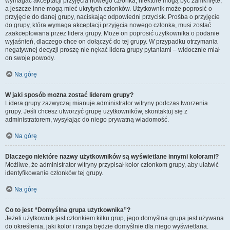
wymagać akceptacji przyjęcia nowego członka, niektóre mogą być zamknięte,
a jeszcze inne mogą mieć ukrytych członków. Użytkownik może poprosić o
przyjęcie do danej grupy, naciskając odpowiedni przycisk. Prośba o przyjęcie
do grupy, która wymaga akceptacji przyjęcia nowego członka, musi zostać
zaakceptowana przez lidera grupy. Może on poprosić użytkownika o podanie
wyjaśnień, dlaczego chce on dołączyć do tej grupy. W przypadku otrzymania
negatywnej decyzji proszę nie nękać lidera grupy pytaniami – widocznie miał
on swoje powody.
Na górę
W jaki sposób można zostać liderem grupy?
Lidera grupy zazwyczaj mianuje administrator witryny podczas tworzenia
grupy. Jeśli chcesz utworzyć grupę użytkowników, skontaktuj się z
administratorem, wysyłając do niego prywatną wiadomość.
Na górę
Dlaczego niektóre nazwy użytkowników są wyświetlane innymi kolorami?
Możliwe, że administrator witryny przypisał kolor członkom grupy, aby ułatwić
identyfikowanie członków tej grupy.
Na górę
Co to jest “Domyślna grupa użytkownika”?
Jeżeli użytkownik jest członkiem kilku grup, jego domyślna grupa jest używana
do określenia, jaki kolor i ranga będzie domyślnie dla niego wyświetlana.