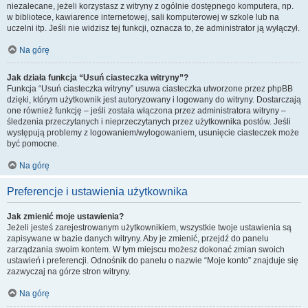
niezalecane, jeżeli korzystasz z witryny z ogólnie dostępnego komputera, np.
w bibliotece, kawiarence internetowej, sali komputerowej w szkole lub na
uczelni itp. Jeśli nie widzisz tej funkcji, oznacza to, że administrator ją wyłączył.
Na górę
Jak działa funkcja “Usuń ciasteczka witryny”?
Funkcja “Usuń ciasteczka witryny” usuwa ciasteczka utworzone przez phpBB
dzięki, którym użytkownik jest autoryzowany i logowany do witryny. Dostarczają
one również funkcję – jeśli została włączona przez administratora witryny –
śledzenia przeczytanych i nieprzeczytanych przez użytkownika postów. Jeśli
występują problemy z logowaniem/wylogowaniem, usunięcie ciasteczek może
być pomocne.
Na górę
Preferencje i ustawienia użytkownika
Jak zmienić moje ustawienia?
Jeżeli jesteś zarejestrowanym użytkownikiem, wszystkie twoje ustawienia są
zapisywane w bazie danych witryny. Aby je zmienić, przejdź do panelu
zarządzania swoim kontem. W tym miejscu możesz dokonać zmian swoich
ustawień i preferencji. Odnośnik do panelu o nazwie “Moje konto” znajduje się
zazwyczaj na górze stron witryny.
Na górę