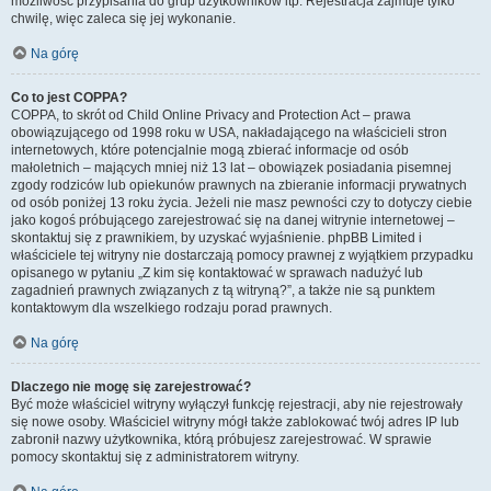
możliwość przypisania do grup użytkowników itp. Rejestracja zajmuje tylko
chwilę, więc zaleca się jej wykonanie.
Na górę
Co to jest COPPA?
COPPA, to skrót od Child Online Privacy and Protection Act – prawa
obowiązującego od 1998 roku w USA, nakładającego na właścicieli stron
internetowych, które potencjalnie mogą zbierać informacje od osób
małoletnich – mających mniej niż 13 lat – obowiązek posiadania pisemnej
zgody rodziców lub opiekunów prawnych na zbieranie informacji prywatnych
od osób poniżej 13 roku życia. Jeżeli nie masz pewności czy to dotyczy ciebie
jako kogoś próbującego zarejestrować się na danej witrynie internetowej –
skontaktuj się z prawnikiem, by uzyskać wyjaśnienie. phpBB Limited i
właściciele tej witryny nie dostarczają pomocy prawnej z wyjątkiem przypadku
opisanego w pytaniu „Z kim się kontaktować w sprawach nadużyć lub
zagadnień prawnych związanych z tą witryną?”, a także nie są punktem
kontaktowym dla wszelkiego rodzaju porad prawnych.
Na górę
Dlaczego nie mogę się zarejestrować?
Być może właściciel witryny wyłączył funkcję rejestracji, aby nie rejestrowały
się nowe osoby. Właściciel witryny mógł także zablokować twój adres IP lub
zabronił nazwy użytkownika, którą próbujesz zarejestrować. W sprawie
pomocy skontaktuj się z administratorem witryny.