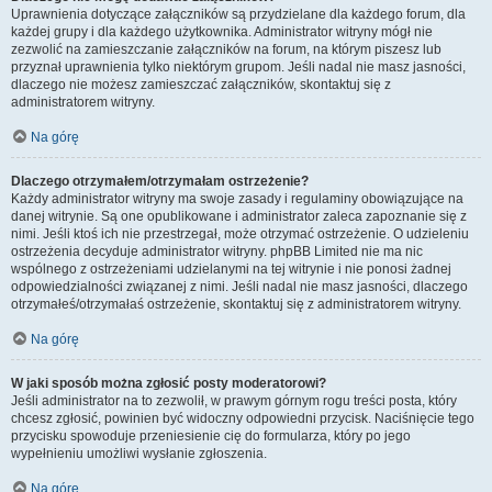
Uprawnienia dotyczące załączników są przydzielane dla każdego forum, dla
każdej grupy i dla każdego użytkownika. Administrator witryny mógł nie
zezwolić na zamieszczanie załączników na forum, na którym piszesz lub
przyznał uprawnienia tylko niektórym grupom. Jeśli nadal nie masz jasności,
dlaczego nie możesz zamieszczać załączników, skontaktuj się z
administratorem witryny.
Na górę
Dlaczego otrzymałem/otrzymałam ostrzeżenie?
Każdy administrator witryny ma swoje zasady i regulaminy obowiązujące na
danej witrynie. Są one opublikowane i administrator zaleca zapoznanie się z
nimi. Jeśli ktoś ich nie przestrzegał, może otrzymać ostrzeżenie. O udzieleniu
ostrzeżenia decyduje administrator witryny. phpBB Limited nie ma nic
wspólnego z ostrzeżeniami udzielanymi na tej witrynie i nie ponosi żadnej
odpowiedzialności związanej z nimi. Jeśli nadal nie masz jasności, dlaczego
otrzymałeś/otrzymałaś ostrzeżenie, skontaktuj się z administratorem witryny.
Na górę
W jaki sposób można zgłosić posty moderatorowi?
Jeśli administrator na to zezwolił, w prawym górnym rogu treści posta, który
chcesz zgłosić, powinien być widoczny odpowiedni przycisk. Naciśnięcie tego
przycisku spowoduje przeniesienie cię do formularza, który po jego
wypełnieniu umożliwi wysłanie zgłoszenia.
Na górę