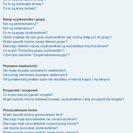
Co to są zamknięte tematy?
Co to są ikony tematu?
Rangi użytkownika i grupy
Kim są administratorzy?
Kim są moderatorzy?
Co to są grupy użytkowników?
Gdzie znajduje się spis grup użytkowników i jak można dołączyć do grupy?
W jaki sposób można zostać liderem grupy?
Dlaczego niektóre nazwy użytkowników są wyświetlane innymi kolorami?
Co to jest “Domyślna grupa użytkownika”?
Czym jest odnośnik “Zespół administracyjny”?
Prywatne wiadomości
Nie mogę wysyłać prywatnych wiadomości!
Otrzymuję niechciane prywatne wiadomości!
Otrzymałem/otrzymałam spam lub obraźliwy e-mail od kogoś z tej witryny!
Przyjaciele i wrogowie
Co to jest lista przyjaciół i wrogów?
W jaki sposób można dodawać/usuwać użytkowników z listy przyjaciół lub wrogów?
Przeszukiwanie forów
W jaki sposób można przeszukiwać fora?
Dlaczego moje wyszukiwanie nie zwraca wyników?
Dlaczego moje wyszukiwanie zwraca pustą stronę?!
Jak można wyszukać użytkowników?
W jaki sposób można znaleźć swoje posty i tematy?