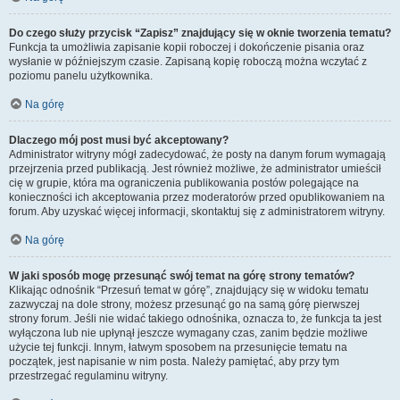
Do czego służy przycisk “Zapisz” znajdujący się w oknie tworzenia tematu?
Funkcja ta umożliwia zapisanie kopii roboczej i dokończenie pisania oraz
wysłanie w późniejszym czasie. Zapisaną kopię roboczą można wczytać z
poziomu panelu użytkownika.
Na górę
Dlaczego mój post musi być akceptowany?
Administrator witryny mógł zadecydować, że posty na danym forum wymagają
przejrzenia przed publikacją. Jest również możliwe, że administrator umieścił
cię w grupie, która ma ograniczenia publikowania postów polegające na
konieczności ich akceptowania przez moderatorów przed opublikowaniem na
forum. Aby uzyskać więcej informacji, skontaktuj się z administratorem witryny.
Na górę
W jaki sposób mogę przesunąć swój temat na górę strony tematów?
Klikając odnośnik “Przesuń temat w górę”, znajdujący się w widoku tematu
zazwyczaj na dole strony, możesz przesunąć go na samą górę pierwszej
strony forum. Jeśli nie widać takiego odnośnika, oznacza to, że funkcja ta jest
wyłączona lub nie upłynął jeszcze wymagany czas, zanim będzie możliwe
użycie tej funkcji. Innym, łatwym sposobem na przesunięcie tematu na
początek, jest napisanie w nim posta. Należy pamiętać, aby przy tym
przestrzegać regulaminu witryny.