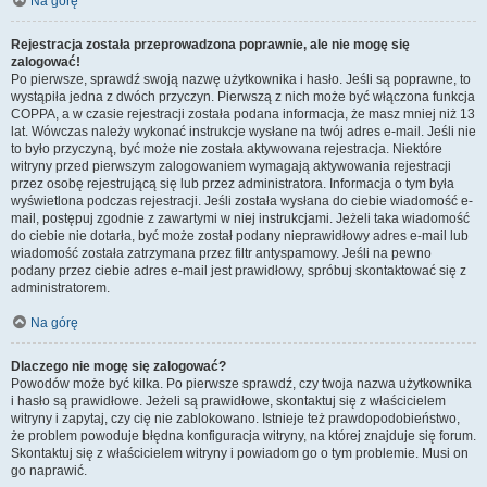
Na górę
Rejestracja została przeprowadzona poprawnie, ale nie mogę się
zalogować!
Po pierwsze, sprawdź swoją nazwę użytkownika i hasło. Jeśli są poprawne, to
wystąpiła jedna z dwóch przyczyn. Pierwszą z nich może być włączona funkcja
COPPA, a w czasie rejestracji została podana informacja, że masz mniej niż 13
lat. Wówczas należy wykonać instrukcje wysłane na twój adres e-mail. Jeśli nie
to było przyczyną, być może nie została aktywowana rejestracja. Niektóre
witryny przed pierwszym zalogowaniem wymagają aktywowania rejestracji
przez osobę rejestrującą się lub przez administratora. Informacja o tym była
wyświetlona podczas rejestracji. Jeśli została wysłana do ciebie wiadomość e-
mail, postępuj zgodnie z zawartymi w niej instrukcjami. Jeżeli taka wiadomość
do ciebie nie dotarła, być może został podany nieprawidłowy adres e-mail lub
wiadomość została zatrzymana przez filtr antyspamowy. Jeśli na pewno
podany przez ciebie adres e-mail jest prawidłowy, spróbuj skontaktować się z
administratorem.
Na górę
Dlaczego nie mogę się zalogować?
Powodów może być kilka. Po pierwsze sprawdź, czy twoja nazwa użytkownika
i hasło są prawidłowe. Jeżeli są prawidłowe, skontaktuj się z właścicielem
witryny i zapytaj, czy cię nie zablokowano. Istnieje też prawdopodobieństwo,
że problem powoduje błędna konfiguracja witryny, na której znajduje się forum.
Skontaktuj się z właścicielem witryny i powiadom go o tym problemie. Musi on
go naprawić.