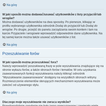
Na górę
W jaki sposób można dodawać/usuwać użytkowników z listy przyjaciół lub
wrogów?
Można dodawać użytkowników na dwa sposoby. Po pierwsze, klikając w
profilu wybranego użytkownika odnośnik
Dodaj do przyjaciół
lub
Dodaj do
wrogów
. Po drugie, przejść do panelu zarządzania swoim kontem i tam na
karcie
Przyjaciele i wrogowie
wprowadzić odpowiednie dane użytkownika. Na
tej samej karcie można także usuwać użytkowników z list.
Na górę
Przeszukiwanie forów
W jaki sposób można przeszukiwać fora?
Należy wprowadzić poszukiwaną frazę w pole wyszukiwania znajdujące się na
stronie wykazu forów, a także stronach forów i tematów. W celu uzyskania
zaawansowanych funkcji wyszukiwania należy kliknąć odnośnik
“Wyszukiwanie zaawansowane” dostępny na wszystkich stronach witryny.
Rozmieszczenie elementów sterujących mechanizmem wyszukiwania może
zależeć od używanego stylu.
Na górę
Dlaczego moje wyszukiwanie nie zwraca wyników?
Prawdopodobnie zapytanie nie było jasno sprecyzowane i zawierało wiele