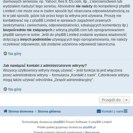
darmowych serwisów, np. Yahoo!, free.fr, f2s.com, itp., z kierownictwem lub
wydziałem nadużyć tego serwisu. Absolutnie
nie należy
do kompetencji phpBB
Limited i nie może ona w żaden sposób być obarczana odpowiedzialnością za
to w jaki sposób, gdzie lub przez kogo ta witryna jest używana. Proszę nie
kontaktować się z phpBB Limited w sprawach zagadnień prawnych
(wstrzymania i zaniechania, odpowiedzialności, szkalujących komentarzy itp.)
bezpośrednio nie związanych
z witryną phpBB.com lub oprogramowaniem
phpBB samym w sobie. Jeśli do phpBB Limited zostanie wysłana wiadomość
dotycząca
innych podmiotów
używających tego oprogramowania, nie należy
oczekiwać odpowiedzi, lub zostanie udzielona odpowiedź lakoniczna.
Na górę
Jak nawiązać kontakt z administratorem witryny?
Wszyscy użytkownicy witryny mogą używać – jeśli funkcja ta jest włączona
przez administratora witryny – formularza „Kontakt z nami”. Członkowie witryny
mogą także używać odnośnika „Zespół administracyjny”.
Na górę
Przejdź do
Strona domowa
Strona główna
Kontakt z nami
Technologię dostarcza
phpBB
® Forum Software © phpBB Limited
Polski pakiet językowy dostarcza
phpBB.pl
Zasady ochrony danych osobowych
|
Regulamin