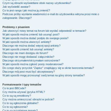
Czym są obrazki wyświetlane obok nazwy użytkownika?
Jak wyświetlić awatar?
Co to jest ranga i jak można ją zmienić?
Podczas próby wysłania wiadomości e-mail do użytkownika witryna prosi mnie o
zalogowanie. Dlaczego?
Problemy z pisaniem
Jak utworzyć nowy temat na forum lub wysłać odpowiedź w temacie?
W jaki sposób można zmienić lub usunąć post?
W jaki sposób można dodać podpis do swojego posta?
W jaki sposób można utworzyć ankietę?
Dlaczego nie można dodać więcej opcji ankiety?
W jaki sposób zmienić lub usunąć ankietę?
Dlaczego nie mam dostępu do forum?
Dlaczego nie mogę dodawać załączników?
Dlaczego otrzymałem/otrzymałam ostrzeżenie?
W jaki sposób można zgłosić posty moderatorowi?
Do czego służy przycisk “Zapisz” znajdujący się w oknie tworzenia tematu?
Dlaczego mój post musi być akceptowany?
W jaki sposób mogę przesunąć swój temat na górę strony tematów?
Formatowanie i typy tematów
Co to jest BBCode?
Czy można używać języka HTML?
Co to są są emotikony?
Czy można umieszczać obrazki w poście?
Co to są ogłoszenia globalne?
Co to są ogłoszenia?
Co to są przyklejone tematy?