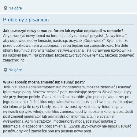
Na górę
Problemy z pisaniem
Jak utworzyć nowy temat na forum lub wysłać odpowiedź w temacie?
Aby utworzyć nowy temat na forum, należy nacisnąć przycisk „Nowy temat”,
aby odpowiedzieć w temacie, nacisnąć przycisk „Odpowiedz”. Być może, że
przed publikowaniem wiadomości trzeba będzie się zarejestrować. Na dole
strony forum lub strony tematów jest wyświetlana lista uprawnień użytkownika
na każdym forum. Na przykład: Możesz tworzyć nowe tematy, Możesz dodawać
załączniki itp.
Na górę
W jaki sposób można zmienić lub usunąć post?
Jeśli nie jesteś administratorem lub moderatorem, możesz zmieniać i usuwać
tylko swoje posty. Możesz zmienić post, naciskając przycisk
Zmień
znajdujący
się przy danym poście. Czasami można to zrobić tylko przez pewien czas po
jego napisaniu. Jeżeli ktoś odpowiedział na ten post, pod twoim postem pojawi
się informacja ile razy i kiedy ostatni raz post był zmieniany. Informacja ta
wyświetli się tylko wtedy, jeśli ktoś zamieścił pod tym postem kolejny post. Jeśli
post zmienił moderator lub administrator, informacja ta nie zostanie
wyświetlona. Administratorzy i moderatorzy mogą zostawić notatkę z
informacją, dlaczego ten post zmieniali. Zwykli użytkownicy nie mogą usuwać
postów, gdy ktoś zamieścił pod ich postem nowy post.