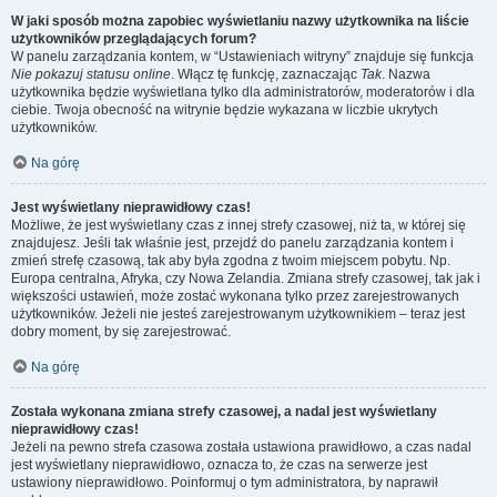
W jaki sposób można zapobiec wyświetlaniu nazwy użytkownika na liście
użytkowników przeglądających forum?
W panelu zarządzania kontem, w “Ustawieniach witryny” znajduje się funkcja
Nie pokazuj statusu online
. Włącz tę funkcję, zaznaczając
Tak
. Nazwa
użytkownika będzie wyświetlana tylko dla administratorów, moderatorów i dla
ciebie. Twoja obecność na witrynie będzie wykazana w liczbie ukrytych
użytkowników.
Na górę
Jest wyświetlany nieprawidłowy czas!
Możliwe, że jest wyświetlany czas z innej strefy czasowej, niż ta, w której się
znajdujesz. Jeśli tak właśnie jest, przejdź do panelu zarządzania kontem i
zmień strefę czasową, tak aby była zgodna z twoim miejscem pobytu. Np.
Europa centralna, Afryka, czy Nowa Zelandia. Zmiana strefy czasowej, tak jak i
większości ustawień, może zostać wykonana tylko przez zarejestrowanych
użytkowników. Jeżeli nie jesteś zarejestrowanym użytkownikiem – teraz jest
dobry moment, by się zarejestrować.
Na górę
Została wykonana zmiana strefy czasowej, a nadal jest wyświetlany
nieprawidłowy czas!
Jeżeli na pewno strefa czasowa została ustawiona prawidłowo, a czas nadal
jest wyświetlany nieprawidłowo, oznacza to, że czas na serwerze jest
ustawiony nieprawidłowo. Poinformuj o tym administratora, by naprawił