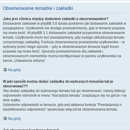
Obserwowanie tematów i zakładki
Jaka jest różnica między dodaniem zakładki a obserwowaniem?
Dodawanie zakładek w phpBB 3.0 działa podobnie jak dodawanie zakładek w
przeglądarce. Użytkownik nie dostaje powiadomienia, gdy w temacie pojawia
się nowa treść. W phpBB 3.1 dodawanie zakładek przypomina obserwowanie
tematu. Użytkownik może być powiadamiany, gdy nastąpi aktualizacja tematu
oznaczonego zakładką. Funkcja obserwowania powiadamia użytkownika – w
wybrany przez niego sposób – gdy w obserwowanym temacie bądź forum
pojawiła się nowa treść. Sposoby powiadamiania dla zakładek i
obserwowanych elementów można konfigurować w panelu użytkownika na
karcie „Ustawienia witryny”.
Na górę
W jaki sposób można dodać zakładkę do wybranych tematów lub je
obserwować??
Aby dodać zakładkę do wybranego tematu lub go obserwować, należy kliknąć
odpowiedni odnośnik w menu “Narzędzia tematu” znajdujące się na górze i na
dole wątku.
Udzielenie odpowiedzi w temacie, gdy jest aktywna funkcja “Powiadamiaj o
opublikowaniu odpowiedzi” spowoduje włączenie obserwowania tematu.
Na górę