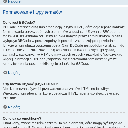
Na górę
Formatowanie i typy tematów
Co to jest BBCode?
BBCode jest specjalną implementacją języka HTML, która daje lepszą kontrolę
formatowania poszczególnych elementów w postach. Używanie BBCode na
forum jest uzależnione od ustawień określanych przez administratora. Można
wyłączyć BBCode w poszczególnych postach, zaznaczając odpowiednią
funkcję w formularzu tworzenia posta. Sam BBCode jest podobny w składni do
HTML-a, ale znaczniki zawarte są w nawiasach kwadratowych [przykład]
zamiast w używanych w HTML-u nawiasach ostrych <przykład>. Aby uzyskać
więcej informacji o BBCode, zapoznaj się z przewodnikiem dostępnym ze
strony tworzenia posta po kliknięciu odnośnika
BBCode
.
Na górę
Czy można używać języka HTML?
Nie. Nie można używać i przetwarzać znaczników HTML na tej witrynie.
Większość formatowania, które dostarcza HTML, można uzyskać, używając
BBCode.
Na górę
Co to są są emotikony?
Emotikony, zwane też uśmieszkami, to małe obrazki, które mogą być użyte do
wyrażania emocji. Do wyrażania emocji można też stosować krótkie kody, np. :)