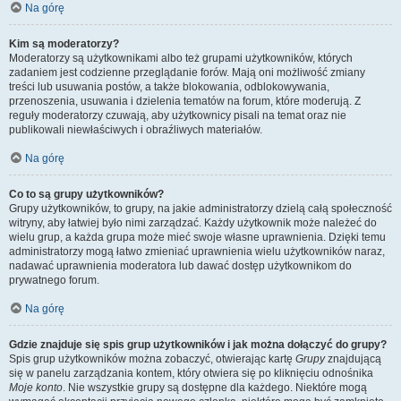
Na górę
Kim są moderatorzy?
Moderatorzy są użytkownikami albo też grupami użytkowników, których
zadaniem jest codzienne przeglądanie forów. Mają oni możliwość zmiany
treści lub usuwania postów, a także blokowania, odblokowywania,
przenoszenia, usuwania i dzielenia tematów na forum, które moderują. Z
reguły moderatorzy czuwają, aby użytkownicy pisali na temat oraz nie
publikowali niewłaściwych i obraźliwych materiałów.
Na górę
Co to są grupy użytkowników?
Grupy użytkowników, to grupy, na jakie administratorzy dzielą całą społeczność
witryny, aby łatwiej było nimi zarządzać. Każdy użytkownik może należeć do
wielu grup, a każda grupa może mieć swoje własne uprawnienia. Dzięki temu
administratorzy mogą łatwo zmieniać uprawnienia wielu użytkowników naraz,
nadawać uprawnienia moderatora lub dawać dostęp użytkownikom do
prywatnego forum.
Na górę
Gdzie znajduje się spis grup użytkowników i jak można dołączyć do grupy?
Spis grup użytkowników można zobaczyć, otwierając kartę
Grupy
znajdującą
się w panelu zarządzania kontem, który otwiera się po kliknięciu odnośnika
Moje konto
. Nie wszystkie grupy są dostępne dla każdego. Niektóre mogą