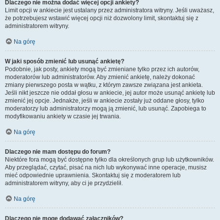
Dlaczego nie można dodać więcej opcji ankiety?
Limit opcji w ankiecie jest ustalany przez administratora witryny. Jeśli uważasz,
że potrzebujesz wstawić więcej opcji niż dozwolony limit, skontaktuj się z
administratorem witryny.
Na górę
W jaki sposób zmienić lub usunąć ankietę?
Podobnie, jak posty, ankiety mogą być zmieniane tylko przez ich autorów,
moderatorów lub administratorów. Aby zmienić ankietę, należy dokonać
zmiany pierwszego posta w wątku, z którym zawsze związana jest ankieta.
Jeśli nikt jeszcze nie oddał głosu w ankiecie, jej autor może usunąć ankietę lub
zmienić jej opcje. Jednakże, jeśli w ankiecie zostały już oddane głosy, tylko
moderatorzy lub administratorzy mogą ją zmienić, lub usunąć. Zapobiega to
modyfikowaniu ankiety w czasie jej trwania.
Na górę
Dlaczego nie mam dostępu do forum?
Niektóre fora mogą być dostępne tylko dla określonych grup lub użytkowników.
Aby przeglądać, czytać, pisać na nich lub wykonywać inne operacje, musisz
mieć odpowiednie uprawnienia. Skontaktuj się z moderatorem lub
administratorem witryny, aby ci je przydzielił.
Na górę
Dlaczego nie mogę dodawać załączników?