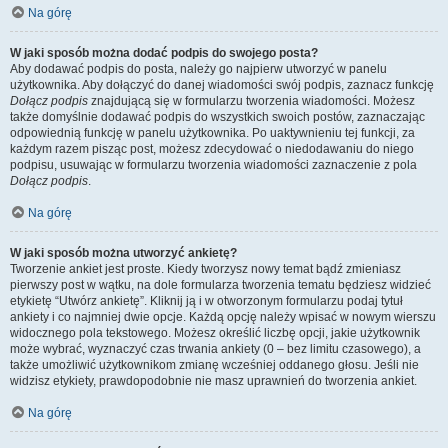
Na górę
W jaki sposób można dodać podpis do swojego posta?
Aby dodawać podpis do posta, należy go najpierw utworzyć w panelu
użytkownika. Aby dołączyć do danej wiadomości swój podpis, zaznacz funkcję
Dołącz podpis
znajdującą się w formularzu tworzenia wiadomości. Możesz
także domyślnie dodawać podpis do wszystkich swoich postów, zaznaczając
odpowiednią funkcję w panelu użytkownika. Po uaktywnieniu tej funkcji, za
każdym razem pisząc post, możesz zdecydować o niedodawaniu do niego
podpisu, usuwając w formularzu tworzenia wiadomości zaznaczenie z pola
Dołącz podpis
.
Na górę
W jaki sposób można utworzyć ankietę?
Tworzenie ankiet jest proste. Kiedy tworzysz nowy temat bądź zmieniasz
pierwszy post w wątku, na dole formularza tworzenia tematu będziesz widzieć
etykietę “Utwórz ankietę”. Kliknij ją i w otworzonym formularzu podaj tytuł
ankiety i co najmniej dwie opcje. Każdą opcję należy wpisać w nowym wierszu
widocznego pola tekstowego. Możesz określić liczbę opcji, jakie użytkownik
może wybrać, wyznaczyć czas trwania ankiety (0 – bez limitu czasowego), a
także umożliwić użytkownikom zmianę wcześniej oddanego głosu. Jeśli nie
widzisz etykiety, prawdopodobnie nie masz uprawnień do tworzenia ankiet.
Na górę