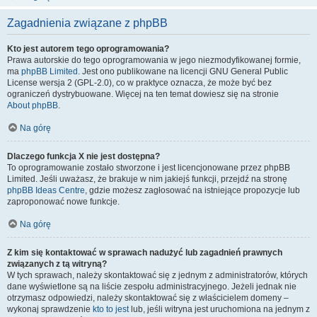
Zagadnienia związane z phpBB
Kto jest autorem tego oprogramowania?
Prawa autorskie do tego oprogramowania w jego niezmodyfikowanej formie,
ma
phpBB Limited
. Jest ono publikowane na licencji GNU General Public
License wersja 2 (GPL-2.0), co w praktyce oznacza, że może być bez
ograniczeń dystrybuowane. Więcej na ten temat dowiesz się na stronie
About phpBB
.
Na górę
Dlaczego funkcja X nie jest dostępna?
To oprogramowanie zostało stworzone i jest licencjonowane przez phpBB
Limited. Jeśli uważasz, że brakuje w nim jakiejś funkcji, przejdź na stronę
phpBB Ideas Centre
, gdzie możesz zagłosować na istniejące propozycje lub
zaproponować nowe funkcje.
Na górę
Z kim się kontaktować w sprawach nadużyć lub zagadnień prawnych
związanych z tą witryną?
W tych sprawach, należy skontaktować się z jednym z administratorów, których
dane wyświetlone są na liście zespołu administracyjnego. Jeżeli jednak nie
otrzymasz odpowiedzi, należy skontaktować się z właścicielem domeny –
wykonaj sprawdzenie
kto to jest
lub, jeśli witryna jest uruchomiona na jednym z