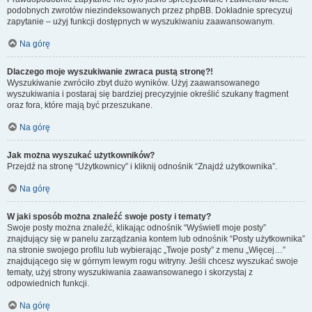
podobnych zwrotów niezindeksowanych przez phpBB. Dokładnie sprecyzuj
zapytanie – użyj funkcji dostępnych w wyszukiwaniu zaawansowanym.
Na górę
Dlaczego moje wyszukiwanie zwraca pustą stronę?!
Wyszukiwanie zwróciło zbyt dużo wyników. Użyj zaawansowanego
wyszukiwania i postaraj się bardziej precyzyjnie określić szukany fragment
oraz fora, które mają być przeszukane.
Na górę
Jak można wyszukać użytkowników?
Przejdź na stronę “Użytkownicy” i kliknij odnośnik “Znajdź użytkownika”.
Na górę
W jaki sposób można znaleźć swoje posty i tematy?
Swoje posty można znaleźć, klikając odnośnik “Wyświetl moje posty”
znajdujący się w panelu zarządzania kontem lub odnośnik “Posty użytkownika”
na stronie swojego profilu lub wybierając „Twoje posty” z menu „Więcej…”
znajdującego się w górnym lewym rogu witryny. Jeśli chcesz wyszukać swoje
tematy, użyj strony wyszukiwania zaawansowanego i skorzystaj z
odpowiednich funkcji.
Na górę