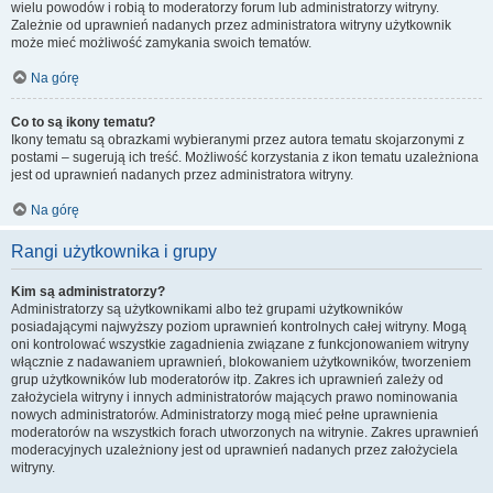
wielu powodów i robią to moderatorzy forum lub administratorzy witryny.
Zależnie od uprawnień nadanych przez administratora witryny użytkownik
może mieć możliwość zamykania swoich tematów.
Na górę
Co to są ikony tematu?
Ikony tematu są obrazkami wybieranymi przez autora tematu skojarzonymi z
postami – sugerują ich treść. Możliwość korzystania z ikon tematu uzależniona
jest od uprawnień nadanych przez administratora witryny.
Na górę
Rangi użytkownika i grupy
Kim są administratorzy?
Administratorzy są użytkownikami albo też grupami użytkowników
posiadającymi najwyższy poziom uprawnień kontrolnych całej witryny. Mogą
oni kontrolować wszystkie zagadnienia związane z funkcjonowaniem witryny
włącznie z nadawaniem uprawnień, blokowaniem użytkowników, tworzeniem
grup użytkowników lub moderatorów itp. Zakres ich uprawnień zależy od
założyciela witryny i innych administratorów mających prawo nominowania
nowych administratorów. Administratorzy mogą mieć pełne uprawnienia
moderatorów na wszystkich forach utworzonych na witrynie. Zakres uprawnień
moderacyjnych uzależniony jest od uprawnień nadanych przez założyciela
witryny.