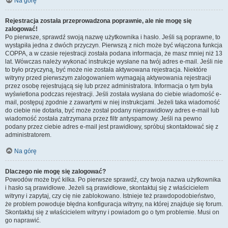
Na górę
Rejestracja została przeprowadzona poprawnie, ale nie mogę się
zalogować!
Po pierwsze, sprawdź swoją nazwę użytkownika i hasło. Jeśli są poprawne, to
wystąpiła jedna z dwóch przyczyn. Pierwszą z nich może być włączona funkcja
COPPA, a w czasie rejestracji została podana informacja, że masz mniej niż 13
lat. Wówczas należy wykonać instrukcje wysłane na twój adres e-mail. Jeśli nie
to było przyczyną, być może nie została aktywowana rejestracja. Niektóre
witryny przed pierwszym zalogowaniem wymagają aktywowania rejestracji
przez osobę rejestrującą się lub przez administratora. Informacja o tym była
wyświetlona podczas rejestracji. Jeśli została wysłana do ciebie wiadomość e-
mail, postępuj zgodnie z zawartymi w niej instrukcjami. Jeżeli taka wiadomość
do ciebie nie dotarła, być może został podany nieprawidłowy adres e-mail lub
wiadomość została zatrzymana przez filtr antyspamowy. Jeśli na pewno
podany przez ciebie adres e-mail jest prawidłowy, spróbuj skontaktować się z
administratorem.
Na górę
Dlaczego nie mogę się zalogować?
Powodów może być kilka. Po pierwsze sprawdź, czy twoja nazwa użytkownika
i hasło są prawidłowe. Jeżeli są prawidłowe, skontaktuj się z właścicielem
witryny i zapytaj, czy cię nie zablokowano. Istnieje też prawdopodobieństwo,
że problem powoduje błędna konfiguracja witryny, na której znajduje się forum.
Skontaktuj się z właścicielem witryny i powiadom go o tym problemie. Musi on
go naprawić.