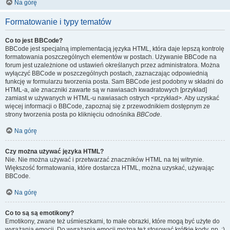
Na górę
Formatowanie i typy tematów
Co to jest BBCode?
BBCode jest specjalną implementacją języka HTML, która daje lepszą kontrolę
formatowania poszczególnych elementów w postach. Używanie BBCode na
forum jest uzależnione od ustawień określanych przez administratora. Można
wyłączyć BBCode w poszczególnych postach, zaznaczając odpowiednią
funkcję w formularzu tworzenia posta. Sam BBCode jest podobny w składni do
HTML-a, ale znaczniki zawarte są w nawiasach kwadratowych [przykład]
zamiast w używanych w HTML-u nawiasach ostrych <przykład>. Aby uzyskać
więcej informacji o BBCode, zapoznaj się z przewodnikiem dostępnym ze
strony tworzenia posta po kliknięciu odnośnika
BBCode
.
Na górę
Czy można używać języka HTML?
Nie. Nie można używać i przetwarzać znaczników HTML na tej witrynie.
Większość formatowania, które dostarcza HTML, można uzyskać, używając
BBCode.
Na górę
Co to są są emotikony?
Emotikony, zwane też uśmieszkami, to małe obrazki, które mogą być użyte do
wyrażania emocji. Do wyrażania emocji można też stosować krótkie kody, np. :)