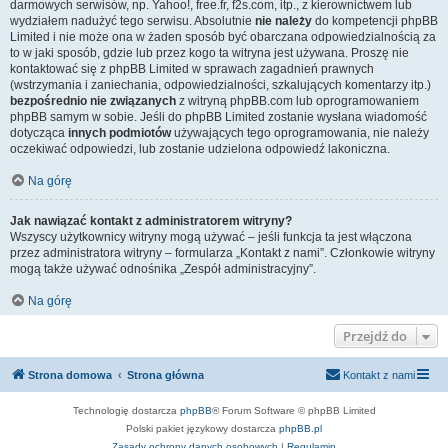
darmowych serwisów, np. Yahoo!, free.fr, f2s.com, itp., z kierownictwem lub
wydziałem nadużyć tego serwisu. Absolutnie
nie należy
do kompetencji phpBB
Limited i nie może ona w żaden sposób być obarczana odpowiedzialnością za
to w jaki sposób, gdzie lub przez kogo ta witryna jest używana. Proszę nie
kontaktować się z phpBB Limited w sprawach zagadnień prawnych
(wstrzymania i zaniechania, odpowiedzialności, szkalujących komentarzy itp.)
bezpośrednio nie związanych
z witryną phpBB.com lub oprogramowaniem
phpBB samym w sobie. Jeśli do phpBB Limited zostanie wysłana wiadomość
dotycząca
innych podmiotów
używających tego oprogramowania, nie należy
oczekiwać odpowiedzi, lub zostanie udzielona odpowiedź lakoniczna.
Na górę
Jak nawiązać kontakt z administratorem witryny?
Wszyscy użytkownicy witryny mogą używać – jeśli funkcja ta jest włączona
przez administratora witryny – formularza „Kontakt z nami”. Członkowie witryny
mogą także używać odnośnika „Zespół administracyjny”.
Na górę
Przejdź do
Strona domowa
Strona główna
Kontakt z nami
Technologię dostarcza
phpBB
® Forum Software © phpBB Limited
Polski pakiet językowy dostarcza
phpBB.pl
Zasady ochrony danych osobowych
|
Regulamin