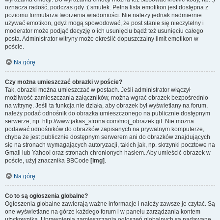
oznacza radość, podczas gdy :( smutek. Pełna lista emotikon jest dostępna z
poziomu formularza tworzenia wiadomości. Nie należy jednak nadmiernie
używać emotikon, gdyż mogą spowodować, że post stanie się nieczytelny i
moderator może podjąć decyzję o ich usunięciu bądź też usunięciu całego
posta. Administrator witryny może określić dopuszczalny limit emotikon w
poście.
Na górę
Czy można umieszczać obrazki w poście?
Tak, obrazki można umieszczać w postach. Jeśli administrator włączył
możliwość zamieszczania załączników, można wgrać obrazek bezpośrednio
na witrynę. Jeśli ta funkcja nie działa, aby obrazek był wyświetlany na forum,
należy podać odnośnik do obrazka umieszczonego na publicznie dostępnym
serwerze, np. http://www.jakas_strona.com/moj_obrazek.gif. Nie można
podawać odnośników do obrazków zapisanych na prywatnym komputerze,
chyba że jest publicznie dostępnym serwerem ani do obrazków znajdujących
się na stronach wymagających autoryzacji, takich jak, np. skrzynki pocztowe na
Gmail lub Yahoo! oraz stronach chronionych hasłem. Aby umieścić obrazek w
poście, użyj znacznika BBCode
[img]
.
Na górę
Co to są ogłoszenia globalne?
Ogłoszenia globalne zawierają ważne informacje i należy zawsze je czytać. Są
one wyświetlane na górze każdego forum i w panelu zarządzania kontem
użytkownika. Uprawnienia zamieszczania ogłoszeń globalnych są nadawane