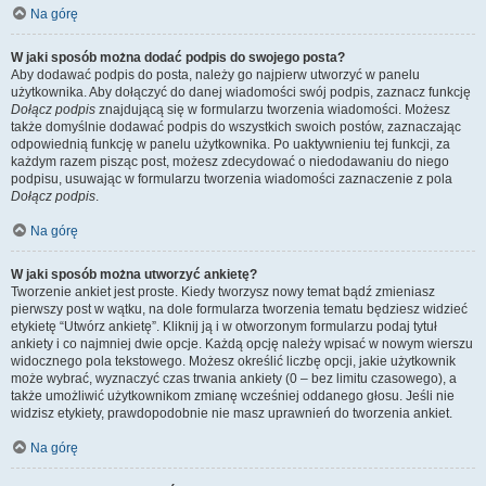
Na górę
W jaki sposób można dodać podpis do swojego posta?
Aby dodawać podpis do posta, należy go najpierw utworzyć w panelu
użytkownika. Aby dołączyć do danej wiadomości swój podpis, zaznacz funkcję
Dołącz podpis
znajdującą się w formularzu tworzenia wiadomości. Możesz
także domyślnie dodawać podpis do wszystkich swoich postów, zaznaczając
odpowiednią funkcję w panelu użytkownika. Po uaktywnieniu tej funkcji, za
każdym razem pisząc post, możesz zdecydować o niedodawaniu do niego
podpisu, usuwając w formularzu tworzenia wiadomości zaznaczenie z pola
Dołącz podpis
.
Na górę
W jaki sposób można utworzyć ankietę?
Tworzenie ankiet jest proste. Kiedy tworzysz nowy temat bądź zmieniasz
pierwszy post w wątku, na dole formularza tworzenia tematu będziesz widzieć
etykietę “Utwórz ankietę”. Kliknij ją i w otworzonym formularzu podaj tytuł
ankiety i co najmniej dwie opcje. Każdą opcję należy wpisać w nowym wierszu
widocznego pola tekstowego. Możesz określić liczbę opcji, jakie użytkownik
może wybrać, wyznaczyć czas trwania ankiety (0 – bez limitu czasowego), a
także umożliwić użytkownikom zmianę wcześniej oddanego głosu. Jeśli nie
widzisz etykiety, prawdopodobnie nie masz uprawnień do tworzenia ankiet.
Na górę