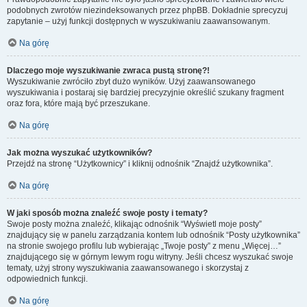
podobnych zwrotów niezindeksowanych przez phpBB. Dokładnie sprecyzuj
zapytanie – użyj funkcji dostępnych w wyszukiwaniu zaawansowanym.
Na górę
Dlaczego moje wyszukiwanie zwraca pustą stronę?!
Wyszukiwanie zwróciło zbyt dużo wyników. Użyj zaawansowanego
wyszukiwania i postaraj się bardziej precyzyjnie określić szukany fragment
oraz fora, które mają być przeszukane.
Na górę
Jak można wyszukać użytkowników?
Przejdź na stronę “Użytkownicy” i kliknij odnośnik “Znajdź użytkownika”.
Na górę
W jaki sposób można znaleźć swoje posty i tematy?
Swoje posty można znaleźć, klikając odnośnik “Wyświetl moje posty”
znajdujący się w panelu zarządzania kontem lub odnośnik “Posty użytkownika”
na stronie swojego profilu lub wybierając „Twoje posty” z menu „Więcej…”
znajdującego się w górnym lewym rogu witryny. Jeśli chcesz wyszukać swoje
tematy, użyj strony wyszukiwania zaawansowanego i skorzystaj z
odpowiednich funkcji.
Na górę