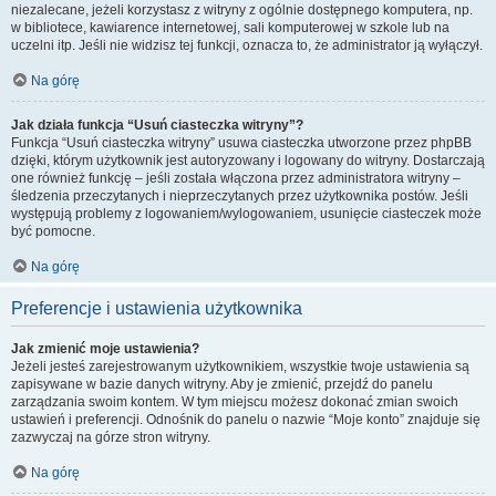
niezalecane, jeżeli korzystasz z witryny z ogólnie dostępnego komputera, np.
w bibliotece, kawiarence internetowej, sali komputerowej w szkole lub na
uczelni itp. Jeśli nie widzisz tej funkcji, oznacza to, że administrator ją wyłączył.
Na górę
Jak działa funkcja “Usuń ciasteczka witryny”?
Funkcja “Usuń ciasteczka witryny” usuwa ciasteczka utworzone przez phpBB
dzięki, którym użytkownik jest autoryzowany i logowany do witryny. Dostarczają
one również funkcję – jeśli została włączona przez administratora witryny –
śledzenia przeczytanych i nieprzeczytanych przez użytkownika postów. Jeśli
występują problemy z logowaniem/wylogowaniem, usunięcie ciasteczek może
być pomocne.
Na górę
Preferencje i ustawienia użytkownika
Jak zmienić moje ustawienia?
Jeżeli jesteś zarejestrowanym użytkownikiem, wszystkie twoje ustawienia są
zapisywane w bazie danych witryny. Aby je zmienić, przejdź do panelu
zarządzania swoim kontem. W tym miejscu możesz dokonać zmian swoich
ustawień i preferencji. Odnośnik do panelu o nazwie “Moje konto” znajduje się
zazwyczaj na górze stron witryny.
Na górę