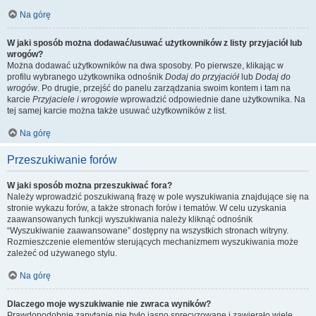
Na górę
W jaki sposób można dodawać/usuwać użytkowników z listy przyjaciół lub
wrogów?
Można dodawać użytkowników na dwa sposoby. Po pierwsze, klikając w
profilu wybranego użytkownika odnośnik
Dodaj do przyjaciół
lub
Dodaj do
wrogów
. Po drugie, przejść do panelu zarządzania swoim kontem i tam na
karcie
Przyjaciele i wrogowie
wprowadzić odpowiednie dane użytkownika. Na
tej samej karcie można także usuwać użytkowników z list.
Na górę
Przeszukiwanie forów
W jaki sposób można przeszukiwać fora?
Należy wprowadzić poszukiwaną frazę w pole wyszukiwania znajdujące się na
stronie wykazu forów, a także stronach forów i tematów. W celu uzyskania
zaawansowanych funkcji wyszukiwania należy kliknąć odnośnik
“Wyszukiwanie zaawansowane” dostępny na wszystkich stronach witryny.
Rozmieszczenie elementów sterujących mechanizmem wyszukiwania może
zależeć od używanego stylu.
Na górę
Dlaczego moje wyszukiwanie nie zwraca wyników?
Prawdopodobnie zapytanie nie było jasno sprecyzowane i zawierało wiele