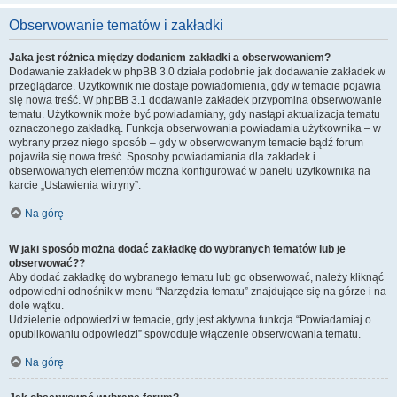
Obserwowanie tematów i zakładki
Jaka jest różnica między dodaniem zakładki a obserwowaniem?
Dodawanie zakładek w phpBB 3.0 działa podobnie jak dodawanie zakładek w
przeglądarce. Użytkownik nie dostaje powiadomienia, gdy w temacie pojawia
się nowa treść. W phpBB 3.1 dodawanie zakładek przypomina obserwowanie
tematu. Użytkownik może być powiadamiany, gdy nastąpi aktualizacja tematu
oznaczonego zakładką. Funkcja obserwowania powiadamia użytkownika – w
wybrany przez niego sposób – gdy w obserwowanym temacie bądź forum
pojawiła się nowa treść. Sposoby powiadamiania dla zakładek i
obserwowanych elementów można konfigurować w panelu użytkownika na
karcie „Ustawienia witryny”.
Na górę
W jaki sposób można dodać zakładkę do wybranych tematów lub je
obserwować??
Aby dodać zakładkę do wybranego tematu lub go obserwować, należy kliknąć
odpowiedni odnośnik w menu “Narzędzia tematu” znajdujące się na górze i na
dole wątku.
Udzielenie odpowiedzi w temacie, gdy jest aktywna funkcja “Powiadamiaj o
opublikowaniu odpowiedzi” spowoduje włączenie obserwowania tematu.
Na górę