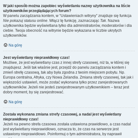
W jaki sposób można zapobiec wyświetlaniu nazwy użytkownika na liście
użytkowników przeglądających forum?
W panelu zarządzania kontem, w “Ustawieniach witryny” znajduje się funkcja
Nie pokazuj statusu online
. Włącz tę funkcję, zaznaczając
Tak
. Nazwa
użytkownika będzie wyświetlana tylko dla administratorów, moderatorów i dla
ciebie. Twoja obecność na witrynie będzie wykazana w liczbie ukrytych
użytkowników.
Na górę
Jest wyświetlany nieprawidłowy czas!
Możliwe, że jest wyświetlany czas z innej strefy czasowej, niż ta, w której się
znajdujesz. Jeśli tak właśnie jest, przejdź do panelu zarządzania kontem i
zmień strefę czasową, tak aby była zgodna z twoim miejscem pobytu. Np.
Europa centralna, Afryka, czy Nowa Zelandia. Zmiana strefy czasowej, tak jak i
większości ustawień, może zostać wykonana tylko przez zarejestrowanych
użytkowników. Jeżeli nie jesteś zarejestrowanym użytkownikiem – teraz jest
dobry moment, by się zarejestrować.
Na górę
Została wykonana zmiana strefy czasowej, a nadal jest wyświetlany
nieprawidłowy czas!
Jeżeli na pewno strefa czasowa została ustawiona prawidłowo, a czas nadal
jest wyświetlany nieprawidłowo, oznacza to, że czas na serwerze jest
ustawiony nieprawidłowo. Poinformuj o tym administratora, by naprawił