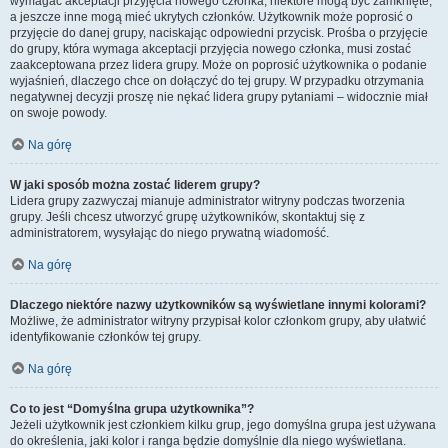
wymagać akceptacji przyjęcia nowego członka, niektóre mogą być zamknięte,
a jeszcze inne mogą mieć ukrytych członków. Użytkownik może poprosić o
przyjęcie do danej grupy, naciskając odpowiedni przycisk. Prośba o przyjęcie
do grupy, która wymaga akceptacji przyjęcia nowego członka, musi zostać
zaakceptowana przez lidera grupy. Może on poprosić użytkownika o podanie
wyjaśnień, dlaczego chce on dołączyć do tej grupy. W przypadku otrzymania
negatywnej decyzji proszę nie nękać lidera grupy pytaniami – widocznie miał
on swoje powody.
Na górę
W jaki sposób można zostać liderem grupy?
Lidera grupy zazwyczaj mianuje administrator witryny podczas tworzenia
grupy. Jeśli chcesz utworzyć grupę użytkowników, skontaktuj się z
administratorem, wysyłając do niego prywatną wiadomość.
Na górę
Dlaczego niektóre nazwy użytkowników są wyświetlane innymi kolorami?
Możliwe, że administrator witryny przypisał kolor członkom grupy, aby ułatwić
identyfikowanie członków tej grupy.
Na górę
Co to jest “Domyślna grupa użytkownika”?
Jeżeli użytkownik jest członkiem kilku grup, jego domyślna grupa jest używana
do określenia, jaki kolor i ranga będzie domyślnie dla niego wyświetlana.