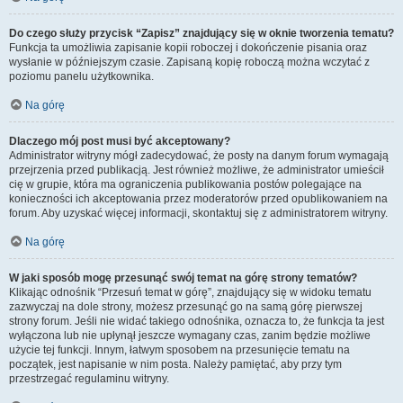
Do czego służy przycisk “Zapisz” znajdujący się w oknie tworzenia tematu?
Funkcja ta umożliwia zapisanie kopii roboczej i dokończenie pisania oraz
wysłanie w późniejszym czasie. Zapisaną kopię roboczą można wczytać z
poziomu panelu użytkownika.
Na górę
Dlaczego mój post musi być akceptowany?
Administrator witryny mógł zadecydować, że posty na danym forum wymagają
przejrzenia przed publikacją. Jest również możliwe, że administrator umieścił
cię w grupie, która ma ograniczenia publikowania postów polegające na
konieczności ich akceptowania przez moderatorów przed opublikowaniem na
forum. Aby uzyskać więcej informacji, skontaktuj się z administratorem witryny.
Na górę
W jaki sposób mogę przesunąć swój temat na górę strony tematów?
Klikając odnośnik “Przesuń temat w górę”, znajdujący się w widoku tematu
zazwyczaj na dole strony, możesz przesunąć go na samą górę pierwszej
strony forum. Jeśli nie widać takiego odnośnika, oznacza to, że funkcja ta jest
wyłączona lub nie upłynął jeszcze wymagany czas, zanim będzie możliwe
użycie tej funkcji. Innym, łatwym sposobem na przesunięcie tematu na
początek, jest napisanie w nim posta. Należy pamiętać, aby przy tym
przestrzegać regulaminu witryny.