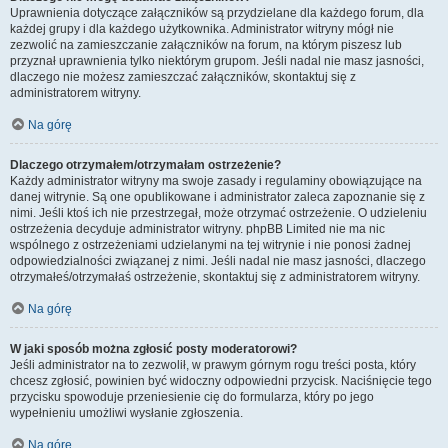
Uprawnienia dotyczące załączników są przydzielane dla każdego forum, dla
każdej grupy i dla każdego użytkownika. Administrator witryny mógł nie
zezwolić na zamieszczanie załączników na forum, na którym piszesz lub
przyznał uprawnienia tylko niektórym grupom. Jeśli nadal nie masz jasności,
dlaczego nie możesz zamieszczać załączników, skontaktuj się z
administratorem witryny.
Na górę
Dlaczego otrzymałem/otrzymałam ostrzeżenie?
Każdy administrator witryny ma swoje zasady i regulaminy obowiązujące na
danej witrynie. Są one opublikowane i administrator zaleca zapoznanie się z
nimi. Jeśli ktoś ich nie przestrzegał, może otrzymać ostrzeżenie. O udzieleniu
ostrzeżenia decyduje administrator witryny. phpBB Limited nie ma nic
wspólnego z ostrzeżeniami udzielanymi na tej witrynie i nie ponosi żadnej
odpowiedzialności związanej z nimi. Jeśli nadal nie masz jasności, dlaczego
otrzymałeś/otrzymałaś ostrzeżenie, skontaktuj się z administratorem witryny.
Na górę
W jaki sposób można zgłosić posty moderatorowi?
Jeśli administrator na to zezwolił, w prawym górnym rogu treści posta, który
chcesz zgłosić, powinien być widoczny odpowiedni przycisk. Naciśnięcie tego
przycisku spowoduje przeniesienie cię do formularza, który po jego
wypełnieniu umożliwi wysłanie zgłoszenia.
Na górę