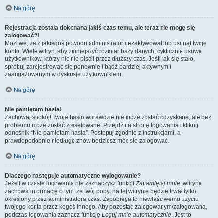
Na górę
Rejestracja została dokonana jakiś czas temu, ale teraz nie mogę się
zalogować?!
Możliwe, że z jakiegoś powodu administrator dezaktywował lub usunął twoje
konto. Wiele witryn, aby zmniejszyć rozmiar bazy danych, cyklicznie usuwa
użytkowników, którzy nic nie pisali przez dłuższy czas. Jeśli tak się stało,
spróbuj zarejestrować się ponownie i bądź bardziej aktywnym i
zaangażowanym w dyskusje użytkownikiem.
Na górę
Nie pamiętam hasła!
Zachowaj spokój! Twoje hasło wprawdzie nie może zostać odzyskane, ale bez
problemu może zostać zresetowane. Przejdź na stronę logowania i kliknij
odnośnik “Nie pamiętam hasła”. Postępuj zgodnie z instrukcjami, a
prawdopodobnie niedługo znów będziesz móc się zalogować.
Na górę
Dlaczego następuje automatyczne wylogowanie?
Jeżeli w czasie logowania nie zaznaczysz funkcji
Zapamiętaj mnie
, witryna
zachowa informację o tym, że twój pobyt na tej witrynie będzie trwał tylko
określony przez administratora czas. Zapobiega to niewłaściwemu użyciu
twojego konta przez kogoś innego. Aby pozostać zalogowanym/zalogowaną,
podczas logowania zaznacz funkcję
Loguj mnie automatycznie
. Jest to