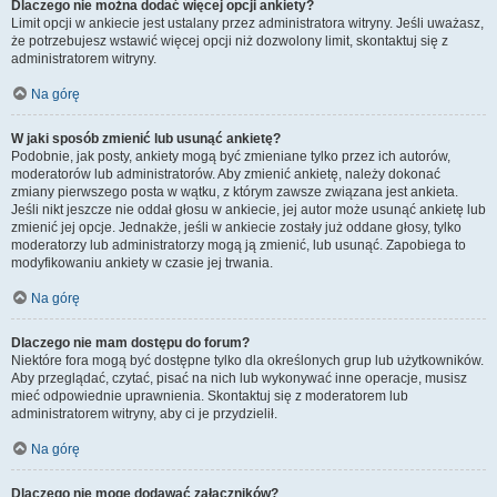
Dlaczego nie można dodać więcej opcji ankiety?
Limit opcji w ankiecie jest ustalany przez administratora witryny. Jeśli uważasz,
że potrzebujesz wstawić więcej opcji niż dozwolony limit, skontaktuj się z
administratorem witryny.
Na górę
W jaki sposób zmienić lub usunąć ankietę?
Podobnie, jak posty, ankiety mogą być zmieniane tylko przez ich autorów,
moderatorów lub administratorów. Aby zmienić ankietę, należy dokonać
zmiany pierwszego posta w wątku, z którym zawsze związana jest ankieta.
Jeśli nikt jeszcze nie oddał głosu w ankiecie, jej autor może usunąć ankietę lub
zmienić jej opcje. Jednakże, jeśli w ankiecie zostały już oddane głosy, tylko
moderatorzy lub administratorzy mogą ją zmienić, lub usunąć. Zapobiega to
modyfikowaniu ankiety w czasie jej trwania.
Na górę
Dlaczego nie mam dostępu do forum?
Niektóre fora mogą być dostępne tylko dla określonych grup lub użytkowników.
Aby przeglądać, czytać, pisać na nich lub wykonywać inne operacje, musisz
mieć odpowiednie uprawnienia. Skontaktuj się z moderatorem lub
administratorem witryny, aby ci je przydzielił.
Na górę
Dlaczego nie mogę dodawać załączników?