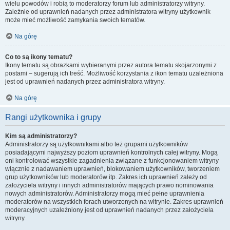
wielu powodów i robią to moderatorzy forum lub administratorzy witryny.
Zależnie od uprawnień nadanych przez administratora witryny użytkownik
może mieć możliwość zamykania swoich tematów.
Na górę
Co to są ikony tematu?
Ikony tematu są obrazkami wybieranymi przez autora tematu skojarzonymi z
postami – sugerują ich treść. Możliwość korzystania z ikon tematu uzależniona
jest od uprawnień nadanych przez administratora witryny.
Na górę
Rangi użytkownika i grupy
Kim są administratorzy?
Administratorzy są użytkownikami albo też grupami użytkowników
posiadającymi najwyższy poziom uprawnień kontrolnych całej witryny. Mogą
oni kontrolować wszystkie zagadnienia związane z funkcjonowaniem witryny
włącznie z nadawaniem uprawnień, blokowaniem użytkowników, tworzeniem
grup użytkowników lub moderatorów itp. Zakres ich uprawnień zależy od
założyciela witryny i innych administratorów mających prawo nominowania
nowych administratorów. Administratorzy mogą mieć pełne uprawnienia
moderatorów na wszystkich forach utworzonych na witrynie. Zakres uprawnień
moderacyjnych uzależniony jest od uprawnień nadanych przez założyciela
witryny.