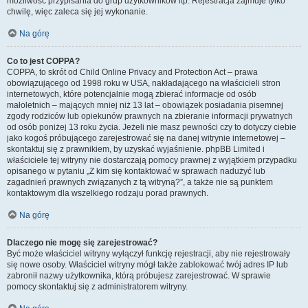
możliwość przypisania do grup użytkowników itp. Rejestracja zajmuje tylko
chwilę, więc zaleca się jej wykonanie.
Na górę
Co to jest COPPA?
COPPA, to skrót od Child Online Privacy and Protection Act – prawa
obowiązującego od 1998 roku w USA, nakładającego na właścicieli stron
internetowych, które potencjalnie mogą zbierać informacje od osób
małoletnich – mających mniej niż 13 lat – obowiązek posiadania pisemnej
zgody rodziców lub opiekunów prawnych na zbieranie informacji prywatnych
od osób poniżej 13 roku życia. Jeżeli nie masz pewności czy to dotyczy ciebie
jako kogoś próbującego zarejestrować się na danej witrynie internetowej –
skontaktuj się z prawnikiem, by uzyskać wyjaśnienie. phpBB Limited i
właściciele tej witryny nie dostarczają pomocy prawnej z wyjątkiem przypadku
opisanego w pytaniu „Z kim się kontaktować w sprawach nadużyć lub
zagadnień prawnych związanych z tą witryną?”, a także nie są punktem
kontaktowym dla wszelkiego rodzaju porad prawnych.
Na górę
Dlaczego nie mogę się zarejestrować?
Być może właściciel witryny wyłączył funkcję rejestracji, aby nie rejestrowały
się nowe osoby. Właściciel witryny mógł także zablokować twój adres IP lub
zabronił nazwy użytkownika, którą próbujesz zarejestrować. W sprawie
pomocy skontaktuj się z administratorem witryny.