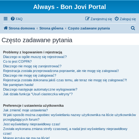
Always - Bon Jovi Portal
FAQ
Zarejestruj się
Zaloguj się
S
Strona domowa
Strona główna
Często zadawane pytania
z
Często zadawane pytania
u
k
Problemy z logowaniem i rejestracją
Dlaczego w ogóle muszę się rejestrować?
a
Co to jest COPPA?
j
Dlaczego nie mogę się zarejestrować?
Rejestracja została przeprowadzona poprawnie, ale nie mogę się zalogować!
Dlaczego nie mogę się zalogować?
Rejestracja została dokonana jakiś czas temu, ale teraz nie mogę się zalogować?!
Nie pamiętam hasła!
Dlaczego następuje automatyczne wylogowanie?
Jak działa funkcja “Usuń ciasteczka witryny”?
Preferencje i ustawienia użytkownika
Jak zmienić moje ustawienia?
W jaki sposób można zapobiec wyświetlaniu nazwy użytkownika na liście użytkowników
przeglądających forum?
Jest wyświetlany nieprawidłowy czas!
Została wykonana zmiana strefy czasowej, a nadal jest wyświetlany nieprawidłowy
czas!
Mojego języka nie ma na liście!