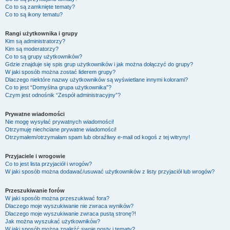
Co to są zamknięte tematy?
Co to są ikony tematu?
Rangi użytkownika i grupy
Kim są administratorzy?
Kim są moderatorzy?
Co to są grupy użytkowników?
Gdzie znajduje się spis grup użytkowników i jak można dołączyć do grupy?
W jaki sposób można zostać liderem grupy?
Dlaczego niektóre nazwy użytkowników są wyświetlane innymi kolorami?
Co to jest “Domyślna grupa użytkownika”?
Czym jest odnośnik “Zespół administracyjny”?
Prywatne wiadomości
Nie mogę wysyłać prywatnych wiadomości!
Otrzymuję niechciane prywatne wiadomości!
Otrzymałem/otrzymałam spam lub obraźliwy e-mail od kogoś z tej witryny!
Przyjaciele i wrogowie
Co to jest lista przyjaciół i wrogów?
W jaki sposób można dodawać/usuwać użytkowników z listy przyjaciół lub wrogów?
Przeszukiwanie forów
W jaki sposób można przeszukiwać fora?
Dlaczego moje wyszukiwanie nie zwraca wyników?
Dlaczego moje wyszukiwanie zwraca pustą stronę?!
Jak można wyszukać użytkowników?
W jaki sposób można znaleźć swoje posty i tematy?