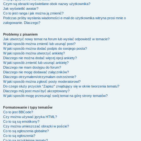
Czym są obrazki wyświetlane obok nazwy użytkownika?
Jak wyświetlić awatar?
Co to jest ranga i jak można ją zmienić?
Podczas próby wysłania wiadomości e-mail do użytkownika witryna prosi mnie o
zalogowanie. Dlaczego?
Problemy z pisaniem
Jak utworzyć nowy temat na forum lub wysłać odpowiedź w temacie?
W jaki sposób można zmienić lub usunąć post?
W jaki sposób można dodać podpis do swojego posta?
W jaki sposób można utworzyć ankietę?
Dlaczego nie można dodać więcej opcji ankiety?
W jaki sposób zmienić lub usunąć ankietę?
Dlaczego nie mam dostępu do forum?
Dlaczego nie mogę dodawać załączników?
Dlaczego otrzymałem/otrzymałam ostrzeżenie?
W jaki sposób można zgłosić posty moderatorowi?
Do czego służy przycisk “Zapisz” znajdujący się w oknie tworzenia tematu?
Dlaczego mój post musi być akceptowany?
W jaki sposób mogę przesunąć swój temat na górę strony tematów?
Formatowanie i typy tematów
Co to jest BBCode?
Czy można używać języka HTML?
Co to są są emotikony?
Czy można umieszczać obrazki w poście?
Co to są ogłoszenia globalne?
Co to są ogłoszenia?
Co to są przyklejone tematy?