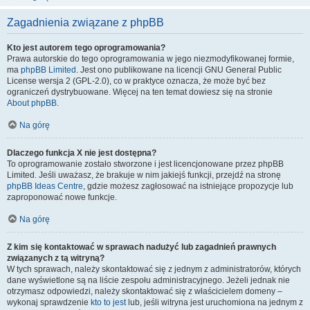
Zagadnienia związane z phpBB
Kto jest autorem tego oprogramowania?
Prawa autorskie do tego oprogramowania w jego niezmodyfikowanej formie,
ma
phpBB Limited
. Jest ono publikowane na licencji GNU General Public
License wersja 2 (GPL-2.0), co w praktyce oznacza, że może być bez
ograniczeń dystrybuowane. Więcej na ten temat dowiesz się na stronie
About phpBB
.
Na górę
Dlaczego funkcja X nie jest dostępna?
To oprogramowanie zostało stworzone i jest licencjonowane przez phpBB
Limited. Jeśli uważasz, że brakuje w nim jakiejś funkcji, przejdź na stronę
phpBB Ideas Centre
, gdzie możesz zagłosować na istniejące propozycje lub
zaproponować nowe funkcje.
Na górę
Z kim się kontaktować w sprawach nadużyć lub zagadnień prawnych
związanych z tą witryną?
W tych sprawach, należy skontaktować się z jednym z administratorów, których
dane wyświetlone są na liście zespołu administracyjnego. Jeżeli jednak nie
otrzymasz odpowiedzi, należy skontaktować się z właścicielem domeny –
wykonaj sprawdzenie
kto to jest
lub, jeśli witryna jest uruchomiona na jednym z