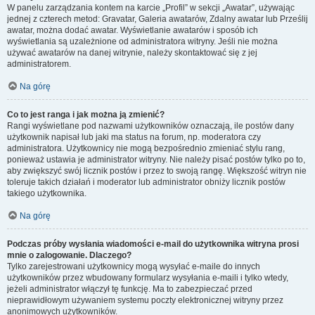
W panelu zarządzania kontem na karcie „Profil” w sekcji „Awatar”, używając
jednej z czterech metod: Gravatar, Galeria awatarów, Zdalny awatar lub Prześlij
awatar, można dodać awatar. Wyświetlanie awatarów i sposób ich
wyświetlania są uzależnione od administratora witryny. Jeśli nie można
używać awatarów na danej witrynie, należy skontaktować się z jej
administratorem.
Na górę
Co to jest ranga i jak można ją zmienić?
Rangi wyświetlane pod nazwami użytkowników oznaczają, ile postów dany
użytkownik napisał lub jaki ma status na forum, np. moderatora czy
administratora. Użytkownicy nie mogą bezpośrednio zmieniać stylu rang,
ponieważ ustawia je administrator witryny. Nie należy pisać postów tylko po to,
aby zwiększyć swój licznik postów i przez to swoją rangę. Większość witryn nie
toleruje takich działań i moderator lub administrator obniży licznik postów
takiego użytkownika.
Na górę
Podczas próby wysłania wiadomości e-mail do użytkownika witryna prosi
mnie o zalogowanie. Dlaczego?
Tylko zarejestrowani użytkownicy mogą wysyłać e-maile do innych
użytkowników przez wbudowany formularz wysyłania e-maili i tylko wtedy,
jeżeli administrator włączył tę funkcję. Ma to zabezpieczać przed
nieprawidłowym używaniem systemu poczty elektronicznej witryny przez
anonimowych użytkowników.