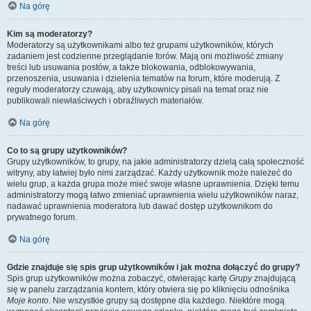
Na górę
Kim są moderatorzy?
Moderatorzy są użytkownikami albo też grupami użytkowników, których
zadaniem jest codzienne przeglądanie forów. Mają oni możliwość zmiany
treści lub usuwania postów, a także blokowania, odblokowywania,
przenoszenia, usuwania i dzielenia tematów na forum, które moderują. Z
reguły moderatorzy czuwają, aby użytkownicy pisali na temat oraz nie
publikowali niewłaściwych i obraźliwych materiałów.
Na górę
Co to są grupy użytkowników?
Grupy użytkowników, to grupy, na jakie administratorzy dzielą całą społeczność
witryny, aby łatwiej było nimi zarządzać. Każdy użytkownik może należeć do
wielu grup, a każda grupa może mieć swoje własne uprawnienia. Dzięki temu
administratorzy mogą łatwo zmieniać uprawnienia wielu użytkowników naraz,
nadawać uprawnienia moderatora lub dawać dostęp użytkownikom do
prywatnego forum.
Na górę
Gdzie znajduje się spis grup użytkowników i jak można dołączyć do grupy?
Spis grup użytkowników można zobaczyć, otwierając kartę
Grupy
znajdującą
się w panelu zarządzania kontem, który otwiera się po kliknięciu odnośnika
Moje konto
. Nie wszystkie grupy są dostępne dla każdego. Niektóre mogą