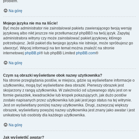
problem.
Na górę
Mojego języka nie ma na liście!
Być może administrator nie zainstalował pakietu zawierającego twoją wersję
językową albo nikt jeszcze nie przetłumaczył phpBB3 na twój język. Zapytaj
administratora witryny czy może zainstalować pakiet językowy, którego
potrzebujesz. Jeśli pakiet dla twojego języka nie istnieje, może spróbujesz go
utworzyć. Więcej informacji na ten temat można znaleźć na stronie
internetowej
phpBB.pl
® lub phpBB Limited
phpBB.com
®
Na górę
Czym są obrazki wyświetlane obok nazwy użytkownika?
Na stronie przeglądania postów, w miejscu, gdzie są wyświetlane informacje o
użytkowniku, mogą być wyświetlane dwa obrazki. Pierwszy obrazek jest
skojarzony z rangą użytkownika. W zależności od używanego stylu jest on w
formie gwiazdek, kwadracików lub kropek pokazujących, jak dużo postów
zostało napisanych przez użytkownika lub jaki jest jego status na tej witrynie.
Jest on wyświetlany poniżej nazwy użytkownika. Drugi, zazwyczaj większy
obrazek, wyświetlany powyżej nazwy użytkownika jest znany jako awatar i jest
unikatowy lub osobisty dla każdego użytkownika.
Na górę
Jak wyświetlić awatar?