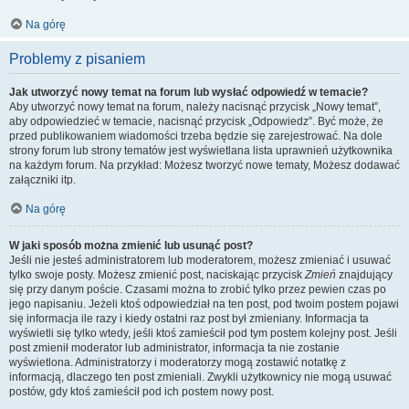
Na górę
Problemy z pisaniem
Jak utworzyć nowy temat na forum lub wysłać odpowiedź w temacie?
Aby utworzyć nowy temat na forum, należy nacisnąć przycisk „Nowy temat”,
aby odpowiedzieć w temacie, nacisnąć przycisk „Odpowiedz”. Być może, że
przed publikowaniem wiadomości trzeba będzie się zarejestrować. Na dole
strony forum lub strony tematów jest wyświetlana lista uprawnień użytkownika
na każdym forum. Na przykład: Możesz tworzyć nowe tematy, Możesz dodawać
załączniki itp.
Na górę
W jaki sposób można zmienić lub usunąć post?
Jeśli nie jesteś administratorem lub moderatorem, możesz zmieniać i usuwać
tylko swoje posty. Możesz zmienić post, naciskając przycisk
Zmień
znajdujący
się przy danym poście. Czasami można to zrobić tylko przez pewien czas po
jego napisaniu. Jeżeli ktoś odpowiedział na ten post, pod twoim postem pojawi
się informacja ile razy i kiedy ostatni raz post był zmieniany. Informacja ta
wyświetli się tylko wtedy, jeśli ktoś zamieścił pod tym postem kolejny post. Jeśli
post zmienił moderator lub administrator, informacja ta nie zostanie
wyświetlona. Administratorzy i moderatorzy mogą zostawić notatkę z
informacją, dlaczego ten post zmieniali. Zwykli użytkownicy nie mogą usuwać
postów, gdy ktoś zamieścił pod ich postem nowy post.