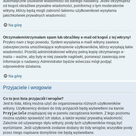
automatyczne usuwanie wiadomości od danego nadawcy. Jeżeli otrzymujesz
od kogoś obraźliwe prywatne wiadomości, poinformuj o tym moderatorów
witryny, którzy będą mogli zabronić takiemu użytkownikowi wysyłania
jakichkolwiek prywatnych wiadomości.
Na górę
Otrzymałem/otrzymałam spam lub obraźliwy e-mail od kogoś z tej witryny!
Przykro nam z tego powodu. System wysyłania e-maili witryny zawiera
zabezpieczenia umożliwiające wytropienie użytkowników, którzy wysyłają takie
wiadomości. Prześlij administratorowi witryny pełną kopię otrzymanego e-
maila – ważne, aby były w niej zawarte nagłówki, ponieważ zawierają one
informacje o nadawcy. Administrator będzie wówczas mógł podjąć
odpowiednie działania.
Na górę
Przyjaciele i wrogowie
Co to jest lista przyjaciół i wrogów?
Jest to lista, którą można użyć do organizowania różnych użytkowników
witryny. Użytkownicy dodani do listy przyjaciół będą wyświetleni na karcie
Przyjaciele
znajdującej się w panelu zarządzania kontem. Z tego poziomu
można szybko sprawdzić ich status, a także wysłać prywatną wiadomość.
Zależnie od używanego stylu witryny, posty tych użytkowników mogą być
wyróżniane. Jeśli użytkownik zostanie dodany do listy wrogów, wszystkie posty
przez niego napisane domyślnie nie będą wyświetlane.