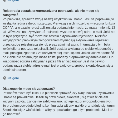
Na górę
Rejestracja została przeprowadzona poprawnie, ale nie mogę się
zalogować!
Po pierwsze, sprawdź swoją nazwę użytkownika i hasło. Jeśli są poprawne, to
wystąpiła jedna z dwóch przyczyn. Pierwszą z nich może być włączona funkcja
COPPA, a w czasie rejestracji została podana informacja, że masz mniej niż 13
lat. Wówczas należy wykonać instrukcje wysłane na twój adres e-mail. Jeśli nie
to było przyczyną, być może nie została aktywowana rejestracja. Niektóre
witryny przed pierwszym zalogowaniem wymagają aktywowania rejestracji
przez osobę rejestrującą się lub przez administratora. Informacja o tym była
wyświetlona podczas rejestracji. Jeśli została wysłana do ciebie wiadomość e-
mail, postępuj zgodnie z zawartymi w niej instrukcjami. Jeżeli taka wiadomość
do ciebie nie dotarła, być może został podany nieprawidłowy adres e-mail lub
wiadomość została zatrzymana przez filtr antyspamowy. Jeśli na pewno
podany przez ciebie adres e-mail jest prawidłowy, spróbuj skontaktować się z
administratorem.
Na górę
Dlaczego nie mogę się zalogować?
Powodów może być kilka. Po pierwsze sprawdź, czy twoja nazwa użytkownika
i hasło są prawidłowe. Jeżeli są prawidłowe, skontaktuj się z właścicielem
witryny i zapytaj, czy cię nie zablokowano. Istnieje też prawdopodobieństwo,
że problem powoduje błędna konfiguracja witryny, na której znajduje się forum.
Skontaktuj się z właścicielem witryny i powiadom go o tym problemie. Musi on
go naprawić.