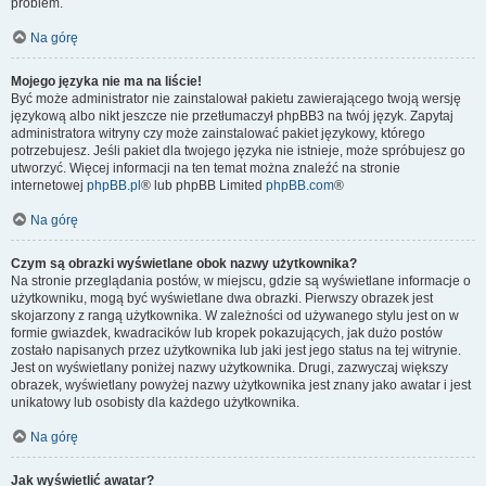
problem.
Na górę
Mojego języka nie ma na liście!
Być może administrator nie zainstalował pakietu zawierającego twoją wersję
językową albo nikt jeszcze nie przetłumaczył phpBB3 na twój język. Zapytaj
administratora witryny czy może zainstalować pakiet językowy, którego
potrzebujesz. Jeśli pakiet dla twojego języka nie istnieje, może spróbujesz go
utworzyć. Więcej informacji na ten temat można znaleźć na stronie
internetowej
phpBB.pl
® lub phpBB Limited
phpBB.com
®
Na górę
Czym są obrazki wyświetlane obok nazwy użytkownika?
Na stronie przeglądania postów, w miejscu, gdzie są wyświetlane informacje o
użytkowniku, mogą być wyświetlane dwa obrazki. Pierwszy obrazek jest
skojarzony z rangą użytkownika. W zależności od używanego stylu jest on w
formie gwiazdek, kwadracików lub kropek pokazujących, jak dużo postów
zostało napisanych przez użytkownika lub jaki jest jego status na tej witrynie.
Jest on wyświetlany poniżej nazwy użytkownika. Drugi, zazwyczaj większy
obrazek, wyświetlany powyżej nazwy użytkownika jest znany jako awatar i jest
unikatowy lub osobisty dla każdego użytkownika.
Na górę
Jak wyświetlić awatar?