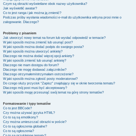
Czym są obrazki wyświetlane obok nazwy użytkownika?
Jak wyświetlić awatar?
Co to jest ranga i jak można ją zmienić?
Podczas próby wysłania wiadomości e-mail do użytkownika witryna prosi mnie o
zalogowanie. Dlaczego?
Problemy z pisaniem
Jak utworzyć nowy temat na forum lub wysłać odpowiedź w temacie?
W jaki sposób można zmienić lub usunąć post?
W jaki sposób można dodać podpis do swojego posta?
W jaki sposób można utworzyć ankietę?
Dlaczego nie można dodać więcej opcji ankiety?
W jaki sposób zmienić lub usunąć ankietę?
Dlaczego nie mam dostępu do forum?
Dlaczego nie mogę dodawać załączników?
Dlaczego otrzymałem/otrzymałam ostrzeżenie?
W jaki sposób można zgłosić posty moderatorowi?
Do czego służy przycisk “Zapisz” znajdujący się w oknie tworzenia tematu?
Dlaczego mój post musi być akceptowany?
W jaki sposób mogę przesunąć swój temat na górę strony tematów?
Formatowanie i typy tematów
Co to jest BBCode?
Czy można używać języka HTML?
Co to są są emotikony?
Czy można umieszczać obrazki w poście?
Co to są ogłoszenia globalne?
Co to są ogłoszenia?
Co to są przyklejone tematy?