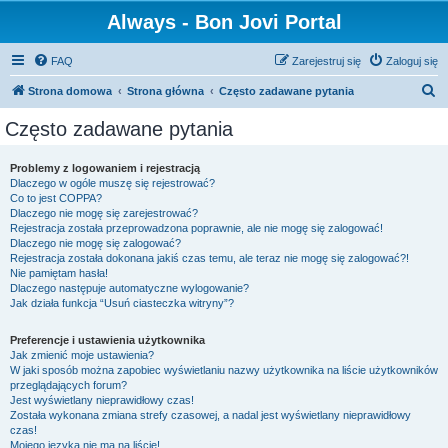
Always - Bon Jovi Portal
FAQ
Zarejestruj się
Zaloguj się
S
Strona domowa
Strona główna
Często zadawane pytania
z
Często zadawane pytania
u
k
Problemy z logowaniem i rejestracją
Dlaczego w ogóle muszę się rejestrować?
a
Co to jest COPPA?
j
Dlaczego nie mogę się zarejestrować?
Rejestracja została przeprowadzona poprawnie, ale nie mogę się zalogować!
Dlaczego nie mogę się zalogować?
Rejestracja została dokonana jakiś czas temu, ale teraz nie mogę się zalogować?!
Nie pamiętam hasła!
Dlaczego następuje automatyczne wylogowanie?
Jak działa funkcja “Usuń ciasteczka witryny”?
Preferencje i ustawienia użytkownika
Jak zmienić moje ustawienia?
W jaki sposób można zapobiec wyświetlaniu nazwy użytkownika na liście użytkowników
przeglądających forum?
Jest wyświetlany nieprawidłowy czas!
Została wykonana zmiana strefy czasowej, a nadal jest wyświetlany nieprawidłowy
czas!
Mojego języka nie ma na liście!