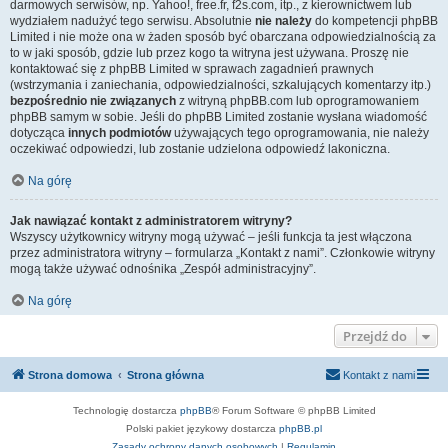
darmowych serwisów, np. Yahoo!, free.fr, f2s.com, itp., z kierownictwem lub
wydziałem nadużyć tego serwisu. Absolutnie
nie należy
do kompetencji phpBB
Limited i nie może ona w żaden sposób być obarczana odpowiedzialnością za
to w jaki sposób, gdzie lub przez kogo ta witryna jest używana. Proszę nie
kontaktować się z phpBB Limited w sprawach zagadnień prawnych
(wstrzymania i zaniechania, odpowiedzialności, szkalujących komentarzy itp.)
bezpośrednio nie związanych
z witryną phpBB.com lub oprogramowaniem
phpBB samym w sobie. Jeśli do phpBB Limited zostanie wysłana wiadomość
dotycząca
innych podmiotów
używających tego oprogramowania, nie należy
oczekiwać odpowiedzi, lub zostanie udzielona odpowiedź lakoniczna.
Na górę
Jak nawiązać kontakt z administratorem witryny?
Wszyscy użytkownicy witryny mogą używać – jeśli funkcja ta jest włączona
przez administratora witryny – formularza „Kontakt z nami”. Członkowie witryny
mogą także używać odnośnika „Zespół administracyjny”.
Na górę
Przejdź do
Strona domowa
Strona główna
Kontakt z nami
Technologię dostarcza
phpBB
® Forum Software © phpBB Limited
Polski pakiet językowy dostarcza
phpBB.pl
Zasady ochrony danych osobowych
|
Regulamin