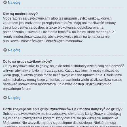
Na górę
Kim są moderatorzy?
Moderatorzy są użytkownikami albo też grupami użytkowników, których
zadaniem jest codzienne przeglądanie forów. Mają oni możliwość zmiany
treści lub usuwania postów, a także blokowania, odblokowywania,
przenoszenia, usuwania i dzielenia tematów na forum, które moderują. Z
reguły moderatorzy czuwają, aby użytkownicy pisali na temat oraz nie
publikowali niewłaściwych i obraźliwych materiałów.
Na górę
Co to są grupy użytkowników?
Grupy użytkowników, to grupy, na jakie administratorzy dzielą całą społeczność
witryny, aby łatwiej było nimi zarządzać. Każdy użytkownik może należeć do
wielu grup, a każda grupa może mieć swoje własne uprawnienia. Dzięki temu
administratorzy mogą łatwo zmieniać uprawnienia wielu użytkowników naraz,
nadawać uprawnienia moderatora lub dawać dostęp użytkownikom do
prywatnego forum.
Na górę
Gdzie znajduje się spis grup użytkowników i jak można dołączyć do grupy?
Spis grup użytkowników można zobaczyć, otwierając kartę
Grupy
znajdującą
się w panelu zarządzania kontem, który otwiera się po kliknięciu odnośnika
Moje konto
. Nie wszystkie grupy są dostępne dla każdego. Niektóre mogą