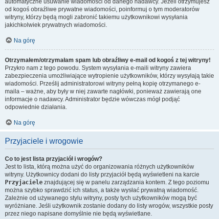
automatyczne usuwanie wiadomości od danego nadawcy. Jeżeli otrzymujesz
od kogoś obraźliwe prywatne wiadomości, poinformuj o tym moderatorów
witryny, którzy będą mogli zabronić takiemu użytkownikowi wysyłania
jakichkolwiek prywatnych wiadomości.
Na górę
Otrzymałem/otrzymałam spam lub obraźliwy e-mail od kogoś z tej witryny!
Przykro nam z tego powodu. System wysyłania e-maili witryny zawiera
zabezpieczenia umożliwiające wytropienie użytkowników, którzy wysyłają takie
wiadomości. Prześlij administratorowi witryny pełną kopię otrzymanego e-
maila – ważne, aby były w niej zawarte nagłówki, ponieważ zawierają one
informacje o nadawcy. Administrator będzie wówczas mógł podjąć
odpowiednie działania.
Na górę
Przyjaciele i wrogowie
Co to jest lista przyjaciół i wrogów?
Jest to lista, którą można użyć do organizowania różnych użytkowników
witryny. Użytkownicy dodani do listy przyjaciół będą wyświetleni na karcie
Przyjaciele
znajdującej się w panelu zarządzania kontem. Z tego poziomu
można szybko sprawdzić ich status, a także wysłać prywatną wiadomość.
Zależnie od używanego stylu witryny, posty tych użytkowników mogą być
wyróżniane. Jeśli użytkownik zostanie dodany do listy wrogów, wszystkie posty
przez niego napisane domyślnie nie będą wyświetlane.