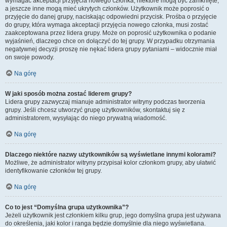
wymagać akceptacji przyjęcia nowego członka, niektóre mogą być zamknięte,
a jeszcze inne mogą mieć ukrytych członków. Użytkownik może poprosić o
przyjęcie do danej grupy, naciskając odpowiedni przycisk. Prośba o przyjęcie
do grupy, która wymaga akceptacji przyjęcia nowego członka, musi zostać
zaakceptowana przez lidera grupy. Może on poprosić użytkownika o podanie
wyjaśnień, dlaczego chce on dołączyć do tej grupy. W przypadku otrzymania
negatywnej decyzji proszę nie nękać lidera grupy pytaniami – widocznie miał
on swoje powody.
Na górę
W jaki sposób można zostać liderem grupy?
Lidera grupy zazwyczaj mianuje administrator witryny podczas tworzenia
grupy. Jeśli chcesz utworzyć grupę użytkowników, skontaktuj się z
administratorem, wysyłając do niego prywatną wiadomość.
Na górę
Dlaczego niektóre nazwy użytkowników są wyświetlane innymi kolorami?
Możliwe, że administrator witryny przypisał kolor członkom grupy, aby ułatwić
identyfikowanie członków tej grupy.
Na górę
Co to jest “Domyślna grupa użytkownika”?
Jeżeli użytkownik jest członkiem kilku grup, jego domyślna grupa jest używana
do określenia, jaki kolor i ranga będzie domyślnie dla niego wyświetlana.