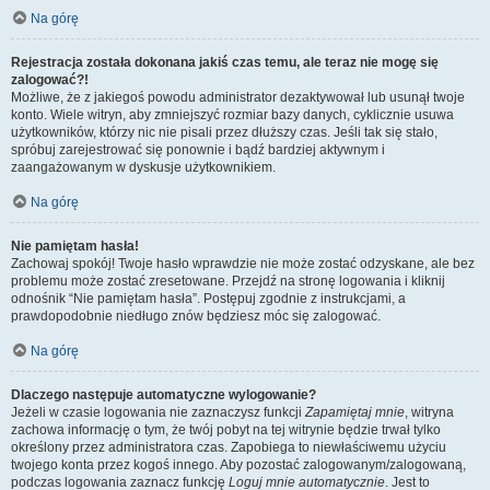
Na górę
Rejestracja została dokonana jakiś czas temu, ale teraz nie mogę się
zalogować?!
Możliwe, że z jakiegoś powodu administrator dezaktywował lub usunął twoje
konto. Wiele witryn, aby zmniejszyć rozmiar bazy danych, cyklicznie usuwa
użytkowników, którzy nic nie pisali przez dłuższy czas. Jeśli tak się stało,
spróbuj zarejestrować się ponownie i bądź bardziej aktywnym i
zaangażowanym w dyskusje użytkownikiem.
Na górę
Nie pamiętam hasła!
Zachowaj spokój! Twoje hasło wprawdzie nie może zostać odzyskane, ale bez
problemu może zostać zresetowane. Przejdź na stronę logowania i kliknij
odnośnik “Nie pamiętam hasła”. Postępuj zgodnie z instrukcjami, a
prawdopodobnie niedługo znów będziesz móc się zalogować.
Na górę
Dlaczego następuje automatyczne wylogowanie?
Jeżeli w czasie logowania nie zaznaczysz funkcji
Zapamiętaj mnie
, witryna
zachowa informację o tym, że twój pobyt na tej witrynie będzie trwał tylko
określony przez administratora czas. Zapobiega to niewłaściwemu użyciu
twojego konta przez kogoś innego. Aby pozostać zalogowanym/zalogowaną,
podczas logowania zaznacz funkcję
Loguj mnie automatycznie
. Jest to