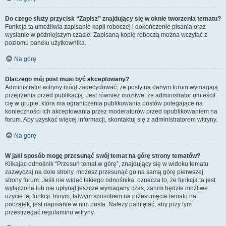
Do czego służy przycisk “Zapisz” znajdujący się w oknie tworzenia tematu?
Funkcja ta umożliwia zapisanie kopii roboczej i dokończenie pisania oraz
wysłanie w późniejszym czasie. Zapisaną kopię roboczą można wczytać z
poziomu panelu użytkownika.
Na górę
Dlaczego mój post musi być akceptowany?
Administrator witryny mógł zadecydować, że posty na danym forum wymagają
przejrzenia przed publikacją. Jest również możliwe, że administrator umieścił
cię w grupie, która ma ograniczenia publikowania postów polegające na
konieczności ich akceptowania przez moderatorów przed opublikowaniem na
forum. Aby uzyskać więcej informacji, skontaktuj się z administratorem witryny.
Na górę
W jaki sposób mogę przesunąć swój temat na górę strony tematów?
Klikając odnośnik “Przesuń temat w górę”, znajdujący się w widoku tematu
zazwyczaj na dole strony, możesz przesunąć go na samą górę pierwszej
strony forum. Jeśli nie widać takiego odnośnika, oznacza to, że funkcja ta jest
wyłączona lub nie upłynął jeszcze wymagany czas, zanim będzie możliwe
użycie tej funkcji. Innym, łatwym sposobem na przesunięcie tematu na
początek, jest napisanie w nim posta. Należy pamiętać, aby przy tym
przestrzegać regulaminu witryny.