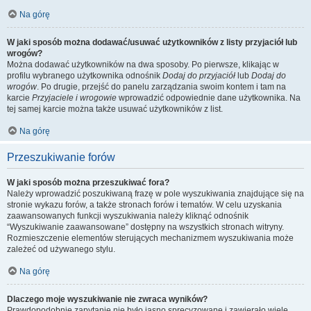
Na górę
W jaki sposób można dodawać/usuwać użytkowników z listy przyjaciół lub
wrogów?
Można dodawać użytkowników na dwa sposoby. Po pierwsze, klikając w
profilu wybranego użytkownika odnośnik
Dodaj do przyjaciół
lub
Dodaj do
wrogów
. Po drugie, przejść do panelu zarządzania swoim kontem i tam na
karcie
Przyjaciele i wrogowie
wprowadzić odpowiednie dane użytkownika. Na
tej samej karcie można także usuwać użytkowników z list.
Na górę
Przeszukiwanie forów
W jaki sposób można przeszukiwać fora?
Należy wprowadzić poszukiwaną frazę w pole wyszukiwania znajdujące się na
stronie wykazu forów, a także stronach forów i tematów. W celu uzyskania
zaawansowanych funkcji wyszukiwania należy kliknąć odnośnik
“Wyszukiwanie zaawansowane” dostępny na wszystkich stronach witryny.
Rozmieszczenie elementów sterujących mechanizmem wyszukiwania może
zależeć od używanego stylu.
Na górę
Dlaczego moje wyszukiwanie nie zwraca wyników?
Prawdopodobnie zapytanie nie było jasno sprecyzowane i zawierało wiele