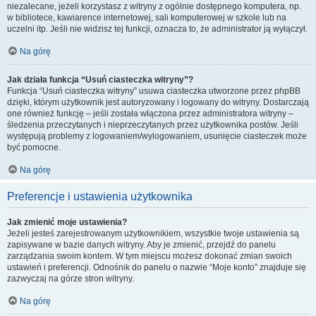
niezalecane, jeżeli korzystasz z witryny z ogólnie dostępnego komputera, np.
w bibliotece, kawiarence internetowej, sali komputerowej w szkole lub na
uczelni itp. Jeśli nie widzisz tej funkcji, oznacza to, że administrator ją wyłączył.
Na górę
Jak działa funkcja “Usuń ciasteczka witryny”?
Funkcja “Usuń ciasteczka witryny” usuwa ciasteczka utworzone przez phpBB
dzięki, którym użytkownik jest autoryzowany i logowany do witryny. Dostarczają
one również funkcję – jeśli została włączona przez administratora witryny –
śledzenia przeczytanych i nieprzeczytanych przez użytkownika postów. Jeśli
występują problemy z logowaniem/wylogowaniem, usunięcie ciasteczek może
być pomocne.
Na górę
Preferencje i ustawienia użytkownika
Jak zmienić moje ustawienia?
Jeżeli jesteś zarejestrowanym użytkownikiem, wszystkie twoje ustawienia są
zapisywane w bazie danych witryny. Aby je zmienić, przejdź do panelu
zarządzania swoim kontem. W tym miejscu możesz dokonać zmian swoich
ustawień i preferencji. Odnośnik do panelu o nazwie “Moje konto” znajduje się
zazwyczaj na górze stron witryny.
Na górę