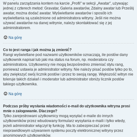
W panelu zarządzania kontem na karcie „Profil” w sekcji „Awatar”, używając
jednej z czterech metod: Gravatar, Galeria awatarów, Zdalny awatar lub Prześlij
awatar, można dodać awatar. Wyświetlanie awatarów i sposób ich
wyświetlania są uzależnione od administratora witryny. Jeśli nie można
używać awatarów na danej witrynie, należy skontaktować się z jej
administratorem.
Na górę
Co to jest ranga i jak można ją zmienić?
Rangi wyświetlane pod nazwami użytkowników oznaczają, ile postów dany
użytkownik napisał lub jaki ma status na forum, np. moderatora czy
administratora. Użytkownicy nie mogą bezpośrednio zmieniać stylu rang,
ponieważ ustawia je administrator witryny. Nie należy pisać postów tylko po to,
aby zwiększyć swój licznik postów i przez to swoją rangę. Większość witryn nie
toleruje takich działań i moderator lub administrator obniży licznik postów
takiego użytkownika.
Na górę
Podczas próby wysłania wiadomości e-mail do użytkownika witryna prosi
mnie o zalogowanie. Dlaczego?
Tylko zarejestrowani użytkownicy mogą wysyłać e-maile do innych
użytkowników przez wbudowany formularz wysyłania e-maili i tylko wtedy,
jeżeli administrator włączył tę funkcję. Ma to zabezpieczać przed
nieprawidłowym używaniem systemu poczty elektronicznej witryny przez
anonimowych użytkowników.