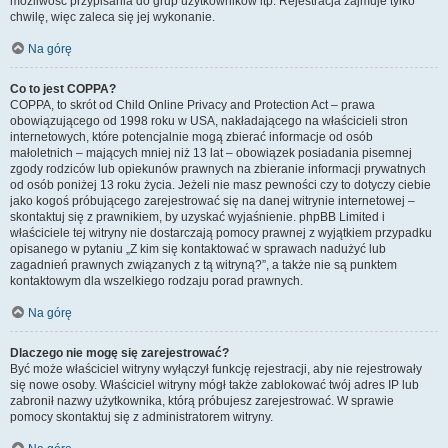
możliwość przypisania do grup użytkowników itp. Rejestracja zajmuje tylko
chwilę, więc zaleca się jej wykonanie.
Na górę
Co to jest COPPA?
COPPA, to skrót od Child Online Privacy and Protection Act – prawa
obowiązującego od 1998 roku w USA, nakładającego na właścicieli stron
internetowych, które potencjalnie mogą zbierać informacje od osób
małoletnich – mających mniej niż 13 lat – obowiązek posiadania pisemnej
zgody rodziców lub opiekunów prawnych na zbieranie informacji prywatnych
od osób poniżej 13 roku życia. Jeżeli nie masz pewności czy to dotyczy ciebie
jako kogoś próbującego zarejestrować się na danej witrynie internetowej –
skontaktuj się z prawnikiem, by uzyskać wyjaśnienie. phpBB Limited i
właściciele tej witryny nie dostarczają pomocy prawnej z wyjątkiem przypadku
opisanego w pytaniu „Z kim się kontaktować w sprawach nadużyć lub
zagadnień prawnych związanych z tą witryną?”, a także nie są punktem
kontaktowym dla wszelkiego rodzaju porad prawnych.
Na górę
Dlaczego nie mogę się zarejestrować?
Być może właściciel witryny wyłączył funkcję rejestracji, aby nie rejestrowały
się nowe osoby. Właściciel witryny mógł także zablokować twój adres IP lub
zabronił nazwy użytkownika, którą próbujesz zarejestrować. W sprawie
pomocy skontaktuj się z administratorem witryny.