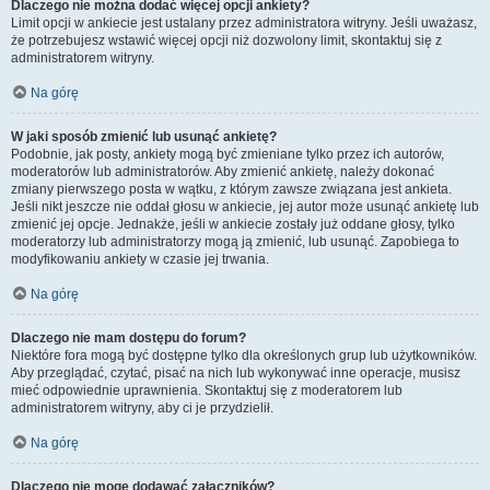
Dlaczego nie można dodać więcej opcji ankiety?
Limit opcji w ankiecie jest ustalany przez administratora witryny. Jeśli uważasz,
że potrzebujesz wstawić więcej opcji niż dozwolony limit, skontaktuj się z
administratorem witryny.
Na górę
W jaki sposób zmienić lub usunąć ankietę?
Podobnie, jak posty, ankiety mogą być zmieniane tylko przez ich autorów,
moderatorów lub administratorów. Aby zmienić ankietę, należy dokonać
zmiany pierwszego posta w wątku, z którym zawsze związana jest ankieta.
Jeśli nikt jeszcze nie oddał głosu w ankiecie, jej autor może usunąć ankietę lub
zmienić jej opcje. Jednakże, jeśli w ankiecie zostały już oddane głosy, tylko
moderatorzy lub administratorzy mogą ją zmienić, lub usunąć. Zapobiega to
modyfikowaniu ankiety w czasie jej trwania.
Na górę
Dlaczego nie mam dostępu do forum?
Niektóre fora mogą być dostępne tylko dla określonych grup lub użytkowników.
Aby przeglądać, czytać, pisać na nich lub wykonywać inne operacje, musisz
mieć odpowiednie uprawnienia. Skontaktuj się z moderatorem lub
administratorem witryny, aby ci je przydzielił.
Na górę
Dlaczego nie mogę dodawać załączników?