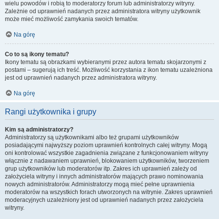
wielu powodów i robią to moderatorzy forum lub administratorzy witryny.
Zależnie od uprawnień nadanych przez administratora witryny użytkownik
może mieć możliwość zamykania swoich tematów.
Na górę
Co to są ikony tematu?
Ikony tematu są obrazkami wybieranymi przez autora tematu skojarzonymi z
postami – sugerują ich treść. Możliwość korzystania z ikon tematu uzależniona
jest od uprawnień nadanych przez administratora witryny.
Na górę
Rangi użytkownika i grupy
Kim są administratorzy?
Administratorzy są użytkownikami albo też grupami użytkowników
posiadającymi najwyższy poziom uprawnień kontrolnych całej witryny. Mogą
oni kontrolować wszystkie zagadnienia związane z funkcjonowaniem witryny
włącznie z nadawaniem uprawnień, blokowaniem użytkowników, tworzeniem
grup użytkowników lub moderatorów itp. Zakres ich uprawnień zależy od
założyciela witryny i innych administratorów mających prawo nominowania
nowych administratorów. Administratorzy mogą mieć pełne uprawnienia
moderatorów na wszystkich forach utworzonych na witrynie. Zakres uprawnień
moderacyjnych uzależniony jest od uprawnień nadanych przez założyciela
witryny.