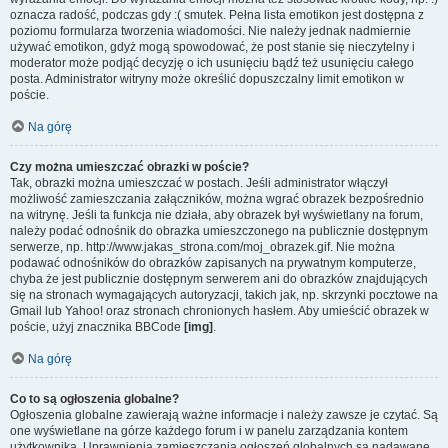
oznacza radość, podczas gdy :( smutek. Pełna lista emotikon jest dostępna z
poziomu formularza tworzenia wiadomości. Nie należy jednak nadmiernie
używać emotikon, gdyż mogą spowodować, że post stanie się nieczytelny i
moderator może podjąć decyzję o ich usunięciu bądź też usunięciu całego
posta. Administrator witryny może określić dopuszczalny limit emotikon w
poście.
Na górę
Czy można umieszczać obrazki w poście?
Tak, obrazki można umieszczać w postach. Jeśli administrator włączył
możliwość zamieszczania załączników, można wgrać obrazek bezpośrednio
na witrynę. Jeśli ta funkcja nie działa, aby obrazek był wyświetlany na forum,
należy podać odnośnik do obrazka umieszczonego na publicznie dostępnym
serwerze, np. http://www.jakas_strona.com/moj_obrazek.gif. Nie można
podawać odnośników do obrazków zapisanych na prywatnym komputerze,
chyba że jest publicznie dostępnym serwerem ani do obrazków znajdujących
się na stronach wymagających autoryzacji, takich jak, np. skrzynki pocztowe na
Gmail lub Yahoo! oraz stronach chronionych hasłem. Aby umieścić obrazek w
poście, użyj znacznika BBCode
[img]
.
Na górę
Co to są ogłoszenia globalne?
Ogłoszenia globalne zawierają ważne informacje i należy zawsze je czytać. Są
one wyświetlane na górze każdego forum i w panelu zarządzania kontem
użytkownika. Uprawnienia zamieszczania ogłoszeń globalnych są nadawane