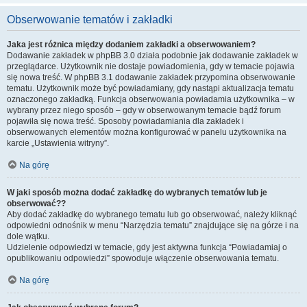
Obserwowanie tematów i zakładki
Jaka jest różnica między dodaniem zakładki a obserwowaniem?
Dodawanie zakładek w phpBB 3.0 działa podobnie jak dodawanie zakładek w
przeglądarce. Użytkownik nie dostaje powiadomienia, gdy w temacie pojawia
się nowa treść. W phpBB 3.1 dodawanie zakładek przypomina obserwowanie
tematu. Użytkownik może być powiadamiany, gdy nastąpi aktualizacja tematu
oznaczonego zakładką. Funkcja obserwowania powiadamia użytkownika – w
wybrany przez niego sposób – gdy w obserwowanym temacie bądź forum
pojawiła się nowa treść. Sposoby powiadamiania dla zakładek i
obserwowanych elementów można konfigurować w panelu użytkownika na
karcie „Ustawienia witryny”.
Na górę
W jaki sposób można dodać zakładkę do wybranych tematów lub je
obserwować??
Aby dodać zakładkę do wybranego tematu lub go obserwować, należy kliknąć
odpowiedni odnośnik w menu “Narzędzia tematu” znajdujące się na górze i na
dole wątku.
Udzielenie odpowiedzi w temacie, gdy jest aktywna funkcja “Powiadamiaj o
opublikowaniu odpowiedzi” spowoduje włączenie obserwowania tematu.
Na górę