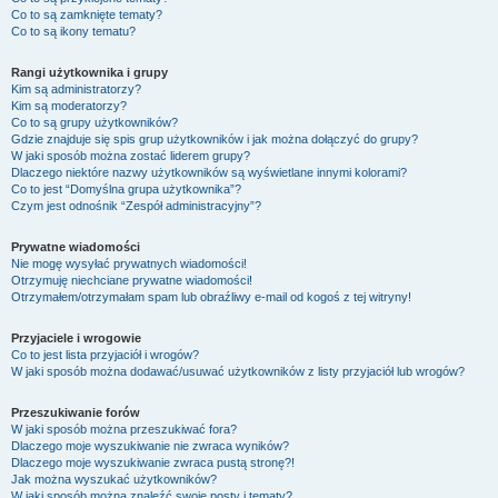
Co to są zamknięte tematy?
Co to są ikony tematu?
Rangi użytkownika i grupy
Kim są administratorzy?
Kim są moderatorzy?
Co to są grupy użytkowników?
Gdzie znajduje się spis grup użytkowników i jak można dołączyć do grupy?
W jaki sposób można zostać liderem grupy?
Dlaczego niektóre nazwy użytkowników są wyświetlane innymi kolorami?
Co to jest “Domyślna grupa użytkownika”?
Czym jest odnośnik “Zespół administracyjny”?
Prywatne wiadomości
Nie mogę wysyłać prywatnych wiadomości!
Otrzymuję niechciane prywatne wiadomości!
Otrzymałem/otrzymałam spam lub obraźliwy e-mail od kogoś z tej witryny!
Przyjaciele i wrogowie
Co to jest lista przyjaciół i wrogów?
W jaki sposób można dodawać/usuwać użytkowników z listy przyjaciół lub wrogów?
Przeszukiwanie forów
W jaki sposób można przeszukiwać fora?
Dlaczego moje wyszukiwanie nie zwraca wyników?
Dlaczego moje wyszukiwanie zwraca pustą stronę?!
Jak można wyszukać użytkowników?
W jaki sposób można znaleźć swoje posty i tematy?