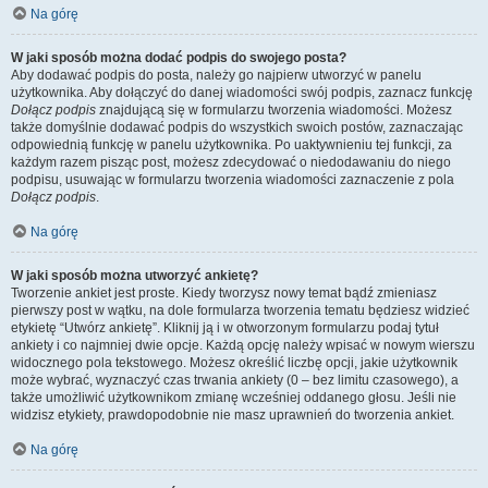
Na górę
W jaki sposób można dodać podpis do swojego posta?
Aby dodawać podpis do posta, należy go najpierw utworzyć w panelu
użytkownika. Aby dołączyć do danej wiadomości swój podpis, zaznacz funkcję
Dołącz podpis
znajdującą się w formularzu tworzenia wiadomości. Możesz
także domyślnie dodawać podpis do wszystkich swoich postów, zaznaczając
odpowiednią funkcję w panelu użytkownika. Po uaktywnieniu tej funkcji, za
każdym razem pisząc post, możesz zdecydować o niedodawaniu do niego
podpisu, usuwając w formularzu tworzenia wiadomości zaznaczenie z pola
Dołącz podpis
.
Na górę
W jaki sposób można utworzyć ankietę?
Tworzenie ankiet jest proste. Kiedy tworzysz nowy temat bądź zmieniasz
pierwszy post w wątku, na dole formularza tworzenia tematu będziesz widzieć
etykietę “Utwórz ankietę”. Kliknij ją i w otworzonym formularzu podaj tytuł
ankiety i co najmniej dwie opcje. Każdą opcję należy wpisać w nowym wierszu
widocznego pola tekstowego. Możesz określić liczbę opcji, jakie użytkownik
może wybrać, wyznaczyć czas trwania ankiety (0 – bez limitu czasowego), a
także umożliwić użytkownikom zmianę wcześniej oddanego głosu. Jeśli nie
widzisz etykiety, prawdopodobnie nie masz uprawnień do tworzenia ankiet.
Na górę