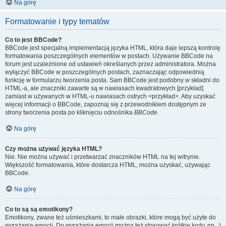
Na górę
Formatowanie i typy tematów
Co to jest BBCode?
BBCode jest specjalną implementacją języka HTML, która daje lepszą kontrolę
formatowania poszczególnych elementów w postach. Używanie BBCode na
forum jest uzależnione od ustawień określanych przez administratora. Można
wyłączyć BBCode w poszczególnych postach, zaznaczając odpowiednią
funkcję w formularzu tworzenia posta. Sam BBCode jest podobny w składni do
HTML-a, ale znaczniki zawarte są w nawiasach kwadratowych [przykład]
zamiast w używanych w HTML-u nawiasach ostrych <przykład>. Aby uzyskać
więcej informacji o BBCode, zapoznaj się z przewodnikiem dostępnym ze
strony tworzenia posta po kliknięciu odnośnika
BBCode
.
Na górę
Czy można używać języka HTML?
Nie. Nie można używać i przetwarzać znaczników HTML na tej witrynie.
Większość formatowania, które dostarcza HTML, można uzyskać, używając
BBCode.
Na górę
Co to są są emotikony?
Emotikony, zwane też uśmieszkami, to małe obrazki, które mogą być użyte do
wyrażania emocji. Do wyrażania emocji można też stosować krótkie kody, np. :)