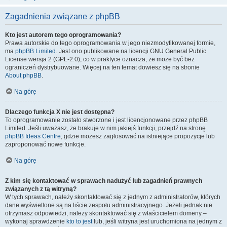
Zagadnienia związane z phpBB
Kto jest autorem tego oprogramowania?
Prawa autorskie do tego oprogramowania w jego niezmodyfikowanej formie,
ma
phpBB Limited
. Jest ono publikowane na licencji GNU General Public
License wersja 2 (GPL-2.0), co w praktyce oznacza, że może być bez
ograniczeń dystrybuowane. Więcej na ten temat dowiesz się na stronie
About phpBB
.
Na górę
Dlaczego funkcja X nie jest dostępna?
To oprogramowanie zostało stworzone i jest licencjonowane przez phpBB
Limited. Jeśli uważasz, że brakuje w nim jakiejś funkcji, przejdź na stronę
phpBB Ideas Centre
, gdzie możesz zagłosować na istniejące propozycje lub
zaproponować nowe funkcje.
Na górę
Z kim się kontaktować w sprawach nadużyć lub zagadnień prawnych
związanych z tą witryną?
W tych sprawach, należy skontaktować się z jednym z administratorów, których
dane wyświetlone są na liście zespołu administracyjnego. Jeżeli jednak nie
otrzymasz odpowiedzi, należy skontaktować się z właścicielem domeny –
wykonaj sprawdzenie
kto to jest
lub, jeśli witryna jest uruchomiona na jednym z