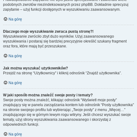
podobnych zwrotów niezindeksowanych przez phpBB. Dokładnie sprecyzuj
zapytanie – użyj funkcji dostępnych w wyszukiwaniu zaawansowanym.
Na górę
Dlaczego moje wyszukiwanie zwraca pustą stronę?!
Wyszukiwanie zwróciło zbyt dużo wyników. Użyj zaawansowanego
wyszukiwania i postaraj się bardziej precyzyjnie określić szukany fragment
oraz fora, które mają być przeszukane.
Na górę
Jak można wyszukać użytkowników?
Przejdź na stronę “Użytkownicy” i kliknij odnośnik “Znajdź użytkownika”.
Na górę
W jaki sposób można znaleźć swoje posty i tematy?
Swoje posty można znaleźć, klikając odnośnik “Wyświetl moje posty”
znajdujący się w panelu zarządzania kontem lub odnośnik “Posty użytkownika”
na stronie swojego profilu lub wybierając „Twoje posty” z menu „Więcej…”
znajdującego się w górnym lewym rogu witryny. Jeśli chcesz wyszukać swoje
tematy, użyj strony wyszukiwania zaawansowanego i skorzystaj z
odpowiednich funkcji.
Na górę