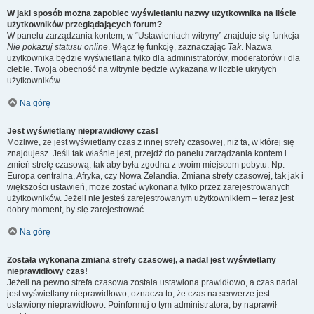
W jaki sposób można zapobiec wyświetlaniu nazwy użytkownika na liście
użytkowników przeglądających forum?
W panelu zarządzania kontem, w “Ustawieniach witryny” znajduje się funkcja
Nie pokazuj statusu online
. Włącz tę funkcję, zaznaczając
Tak
. Nazwa
użytkownika będzie wyświetlana tylko dla administratorów, moderatorów i dla
ciebie. Twoja obecność na witrynie będzie wykazana w liczbie ukrytych
użytkowników.
Na górę
Jest wyświetlany nieprawidłowy czas!
Możliwe, że jest wyświetlany czas z innej strefy czasowej, niż ta, w której się
znajdujesz. Jeśli tak właśnie jest, przejdź do panelu zarządzania kontem i
zmień strefę czasową, tak aby była zgodna z twoim miejscem pobytu. Np.
Europa centralna, Afryka, czy Nowa Zelandia. Zmiana strefy czasowej, tak jak i
większości ustawień, może zostać wykonana tylko przez zarejestrowanych
użytkowników. Jeżeli nie jesteś zarejestrowanym użytkownikiem – teraz jest
dobry moment, by się zarejestrować.
Na górę
Została wykonana zmiana strefy czasowej, a nadal jest wyświetlany
nieprawidłowy czas!
Jeżeli na pewno strefa czasowa została ustawiona prawidłowo, a czas nadal
jest wyświetlany nieprawidłowo, oznacza to, że czas na serwerze jest
ustawiony nieprawidłowo. Poinformuj o tym administratora, by naprawił