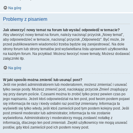
Na górę
Problemy z pisaniem
Jak utworzyć nowy temat na forum lub wysłać odpowiedź w temacie?
Aby utworzyć nowy temat na forum, należy nacisnąć przycisk „Nowy temat”,
aby odpowiedzieć w temacie, nacisnąć przycisk „Odpowiedz”. Być może, że
przed publikowaniem wiadomości trzeba będzie się zarejestrować. Na dole
strony forum lub strony tematów jest wyświetlana lista uprawnień użytkownika
na każdym forum. Na przykład: Możesz tworzyć nowe tematy, Możesz dodawać
załączniki itp.
Na górę
W jaki sposób można zmienić lub usunąć post?
Jeśli nie jesteś administratorem lub moderatorem, możesz zmieniać i usuwać
tylko swoje posty. Możesz zmienić post, naciskając przycisk
Zmień
znajdujący
się przy danym poście. Czasami można to zrobić tylko przez pewien czas po
jego napisaniu. Jeżeli ktoś odpowiedział na ten post, pod twoim postem pojawi
się informacja ile razy i kiedy ostatni raz post był zmieniany. Informacja ta
wyświetli się tylko wtedy, jeśli ktoś zamieścił pod tym postem kolejny post. Jeśli
post zmienił moderator lub administrator, informacja ta nie zostanie
wyświetlona. Administratorzy i moderatorzy mogą zostawić notatkę z
informacją, dlaczego ten post zmieniali. Zwykli użytkownicy nie mogą usuwać
postów, gdy ktoś zamieścił pod ich postem nowy post.