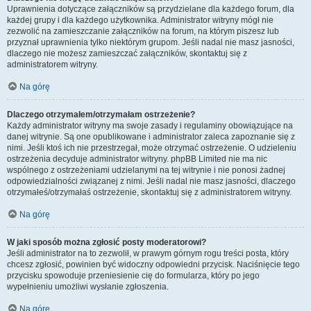
Uprawnienia dotyczące załączników są przydzielane dla każdego forum, dla
każdej grupy i dla każdego użytkownika. Administrator witryny mógł nie
zezwolić na zamieszczanie załączników na forum, na którym piszesz lub
przyznał uprawnienia tylko niektórym grupom. Jeśli nadal nie masz jasności,
dlaczego nie możesz zamieszczać załączników, skontaktuj się z
administratorem witryny.
Na górę
Dlaczego otrzymałem/otrzymałam ostrzeżenie?
Każdy administrator witryny ma swoje zasady i regulaminy obowiązujące na
danej witrynie. Są one opublikowane i administrator zaleca zapoznanie się z
nimi. Jeśli ktoś ich nie przestrzegał, może otrzymać ostrzeżenie. O udzieleniu
ostrzeżenia decyduje administrator witryny. phpBB Limited nie ma nic
wspólnego z ostrzeżeniami udzielanymi na tej witrynie i nie ponosi żadnej
odpowiedzialności związanej z nimi. Jeśli nadal nie masz jasności, dlaczego
otrzymałeś/otrzymałaś ostrzeżenie, skontaktuj się z administratorem witryny.
Na górę
W jaki sposób można zgłosić posty moderatorowi?
Jeśli administrator na to zezwolił, w prawym górnym rogu treści posta, który
chcesz zgłosić, powinien być widoczny odpowiedni przycisk. Naciśnięcie tego
przycisku spowoduje przeniesienie cię do formularza, który po jego
wypełnieniu umożliwi wysłanie zgłoszenia.
Na górę