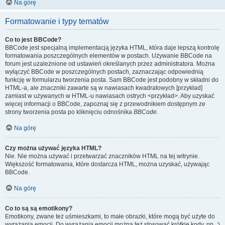
Na górę
Formatowanie i typy tematów
Co to jest BBCode?
BBCode jest specjalną implementacją języka HTML, która daje lepszą kontrolę
formatowania poszczególnych elementów w postach. Używanie BBCode na
forum jest uzależnione od ustawień określanych przez administratora. Można
wyłączyć BBCode w poszczególnych postach, zaznaczając odpowiednią
funkcję w formularzu tworzenia posta. Sam BBCode jest podobny w składni do
HTML-a, ale znaczniki zawarte są w nawiasach kwadratowych [przykład]
zamiast w używanych w HTML-u nawiasach ostrych <przykład>. Aby uzyskać
więcej informacji o BBCode, zapoznaj się z przewodnikiem dostępnym ze
strony tworzenia posta po kliknięciu odnośnika
BBCode
.
Na górę
Czy można używać języka HTML?
Nie. Nie można używać i przetwarzać znaczników HTML na tej witrynie.
Większość formatowania, które dostarcza HTML, można uzyskać, używając
BBCode.
Na górę
Co to są są emotikony?
Emotikony, zwane też uśmieszkami, to małe obrazki, które mogą być użyte do
wyrażania emocji. Do wyrażania emocji można też stosować krótkie kody, np. :)