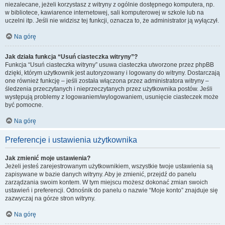
niezalecane, jeżeli korzystasz z witryny z ogólnie dostępnego komputera, np.
w bibliotece, kawiarence internetowej, sali komputerowej w szkole lub na
uczelni itp. Jeśli nie widzisz tej funkcji, oznacza to, że administrator ją wyłączył.
Na górę
Jak działa funkcja “Usuń ciasteczka witryny”?
Funkcja “Usuń ciasteczka witryny” usuwa ciasteczka utworzone przez phpBB
dzięki, którym użytkownik jest autoryzowany i logowany do witryny. Dostarczają
one również funkcję – jeśli została włączona przez administratora witryny –
śledzenia przeczytanych i nieprzeczytanych przez użytkownika postów. Jeśli
występują problemy z logowaniem/wylogowaniem, usunięcie ciasteczek może
być pomocne.
Na górę
Preferencje i ustawienia użytkownika
Jak zmienić moje ustawienia?
Jeżeli jesteś zarejestrowanym użytkownikiem, wszystkie twoje ustawienia są
zapisywane w bazie danych witryny. Aby je zmienić, przejdź do panelu
zarządzania swoim kontem. W tym miejscu możesz dokonać zmian swoich
ustawień i preferencji. Odnośnik do panelu o nazwie “Moje konto” znajduje się
zazwyczaj na górze stron witryny.
Na górę