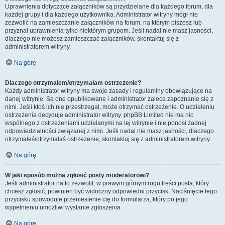
Uprawnienia dotyczące załączników są przydzielane dla każdego forum, dla
każdej grupy i dla każdego użytkownika. Administrator witryny mógł nie
zezwolić na zamieszczanie załączników na forum, na którym piszesz lub
przyznał uprawnienia tylko niektórym grupom. Jeśli nadal nie masz jasności,
dlaczego nie możesz zamieszczać załączników, skontaktuj się z
administratorem witryny.
Na górę
Dlaczego otrzymałem/otrzymałam ostrzeżenie?
Każdy administrator witryny ma swoje zasady i regulaminy obowiązujące na
danej witrynie. Są one opublikowane i administrator zaleca zapoznanie się z
nimi. Jeśli ktoś ich nie przestrzegał, może otrzymać ostrzeżenie. O udzieleniu
ostrzeżenia decyduje administrator witryny. phpBB Limited nie ma nic
wspólnego z ostrzeżeniami udzielanymi na tej witrynie i nie ponosi żadnej
odpowiedzialności związanej z nimi. Jeśli nadal nie masz jasności, dlaczego
otrzymałeś/otrzymałaś ostrzeżenie, skontaktuj się z administratorem witryny.
Na górę
W jaki sposób można zgłosić posty moderatorowi?
Jeśli administrator na to zezwolił, w prawym górnym rogu treści posta, który
chcesz zgłosić, powinien być widoczny odpowiedni przycisk. Naciśnięcie tego
przycisku spowoduje przeniesienie cię do formularza, który po jego
wypełnieniu umożliwi wysłanie zgłoszenia.
Na górę