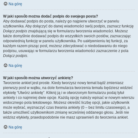
Na górę
W jaki sposób można dodać podpis do swojego posta?
Aby dodawać podpis do posta, należy go najpierw utworzyć w panelu
użytkownika. Aby dołączyć do danej wiadomości swój podpis, zaznacz funkcję
Dołącz podpis
znajdującą się w formularzu tworzenia wiadomości. Możesz
także domyślnie dodawać podpis do wszystkich swoich postów, zaznaczając
odpowiednią funkcję w panelu użytkownika. Po uaktywnieniu tej funkcji, za
każdym razem pisząc post, możesz zdecydować o niedodawaniu do niego
podpisu, usuwając w formularzu tworzenia wiadomości zaznaczenie z pola
Dołącz podpis
.
Na górę
W jaki sposób można utworzyć ankietę?
Tworzenie ankiet jest proste. Kiedy tworzysz nowy temat bądź zmieniasz
pierwszy post w wątku, na dole formularza tworzenia tematu będziesz widzieć
etykietę “Utwórz ankietę”. Kliknij ją i w otworzonym formularzu podaj tytuł
ankiety i co najmniej dwie opcje. Każdą opcję należy wpisać w nowym wierszu
widocznego pola tekstowego. Możesz określić liczbę opcji, jakie użytkownik
może wybrać, wyznaczyć czas trwania ankiety (0 – bez limitu czasowego), a
także umożliwić użytkownikom zmianę wcześniej oddanego głosu. Jeśli nie
widzisz etykiety, prawdopodobnie nie masz uprawnień do tworzenia ankiet.
Na górę