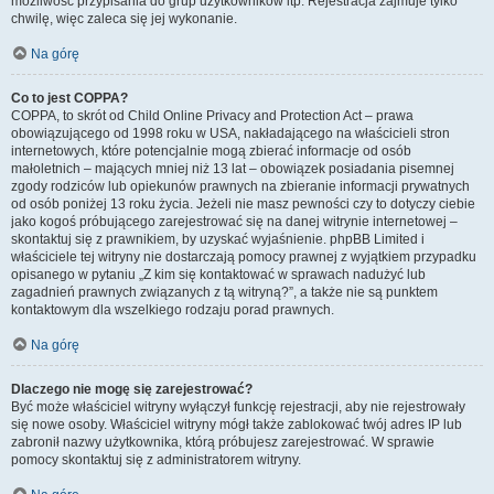
możliwość przypisania do grup użytkowników itp. Rejestracja zajmuje tylko
chwilę, więc zaleca się jej wykonanie.
Na górę
Co to jest COPPA?
COPPA, to skrót od Child Online Privacy and Protection Act – prawa
obowiązującego od 1998 roku w USA, nakładającego na właścicieli stron
internetowych, które potencjalnie mogą zbierać informacje od osób
małoletnich – mających mniej niż 13 lat – obowiązek posiadania pisemnej
zgody rodziców lub opiekunów prawnych na zbieranie informacji prywatnych
od osób poniżej 13 roku życia. Jeżeli nie masz pewności czy to dotyczy ciebie
jako kogoś próbującego zarejestrować się na danej witrynie internetowej –
skontaktuj się z prawnikiem, by uzyskać wyjaśnienie. phpBB Limited i
właściciele tej witryny nie dostarczają pomocy prawnej z wyjątkiem przypadku
opisanego w pytaniu „Z kim się kontaktować w sprawach nadużyć lub
zagadnień prawnych związanych z tą witryną?”, a także nie są punktem
kontaktowym dla wszelkiego rodzaju porad prawnych.
Na górę
Dlaczego nie mogę się zarejestrować?
Być może właściciel witryny wyłączył funkcję rejestracji, aby nie rejestrowały
się nowe osoby. Właściciel witryny mógł także zablokować twój adres IP lub
zabronił nazwy użytkownika, którą próbujesz zarejestrować. W sprawie
pomocy skontaktuj się z administratorem witryny.