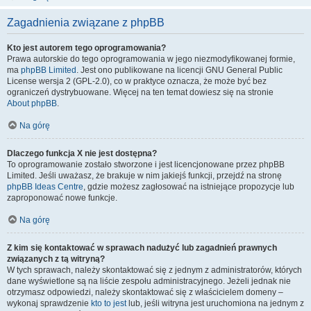
Zagadnienia związane z phpBB
Kto jest autorem tego oprogramowania?
Prawa autorskie do tego oprogramowania w jego niezmodyfikowanej formie,
ma
phpBB Limited
. Jest ono publikowane na licencji GNU General Public
License wersja 2 (GPL-2.0), co w praktyce oznacza, że może być bez
ograniczeń dystrybuowane. Więcej na ten temat dowiesz się na stronie
About phpBB
.
Na górę
Dlaczego funkcja X nie jest dostępna?
To oprogramowanie zostało stworzone i jest licencjonowane przez phpBB
Limited. Jeśli uważasz, że brakuje w nim jakiejś funkcji, przejdź na stronę
phpBB Ideas Centre
, gdzie możesz zagłosować na istniejące propozycje lub
zaproponować nowe funkcje.
Na górę
Z kim się kontaktować w sprawach nadużyć lub zagadnień prawnych
związanych z tą witryną?
W tych sprawach, należy skontaktować się z jednym z administratorów, których
dane wyświetlone są na liście zespołu administracyjnego. Jeżeli jednak nie
otrzymasz odpowiedzi, należy skontaktować się z właścicielem domeny –
wykonaj sprawdzenie
kto to jest
lub, jeśli witryna jest uruchomiona na jednym z