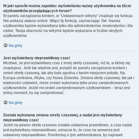
W jaki sposób można zapobiec wyświetlaniu nazwy użytkownika na liście
użytkowników przeglądających forum?
W panelu zarządzania kontem, w “Ustawieniach witryny” znajduje się funkcja
Nie pokazuj statusu online
. Włącz tę funkcję, zaznaczając
Tak
. Nazwa
użytkownika będzie wyświetlana tylko dla administratorów, moderatorów i dla
ciebie. Twoja obecność na witrynie będzie wykazana w liczbie ukrytych
użytkowników.
Na górę
Jest wyświetlany nieprawidłowy czas!
Możliwe, że jest wyświetlany czas z innej strefy czasowej, niż ta, w której się
znajdujesz. Jeśli tak właśnie jest, przejdź do panelu zarządzania kontem i
zmień strefę czasową, tak aby była zgodna z twoim miejscem pobytu. Np.
Europa centralna, Afryka, czy Nowa Zelandia. Zmiana strefy czasowej, tak jak i
większości ustawień, może zostać wykonana tylko przez zarejestrowanych
użytkowników. Jeżeli nie jesteś zarejestrowanym użytkownikiem – teraz jest
dobry moment, by się zarejestrować.
Na górę
Została wykonana zmiana strefy czasowej, a nadal jest wyświetlany
nieprawidłowy czas!
Jeżeli na pewno strefa czasowa została ustawiona prawidłowo, a czas nadal
jest wyświetlany nieprawidłowo, oznacza to, że czas na serwerze jest
ustawiony nieprawidłowo. Poinformuj o tym administratora, by naprawił