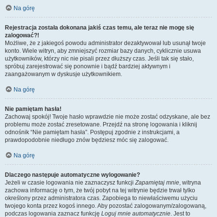
Na górę
Rejestracja została dokonana jakiś czas temu, ale teraz nie mogę się
zalogować?!
Możliwe, że z jakiegoś powodu administrator dezaktywował lub usunął twoje
konto. Wiele witryn, aby zmniejszyć rozmiar bazy danych, cyklicznie usuwa
użytkowników, którzy nic nie pisali przez dłuższy czas. Jeśli tak się stało,
spróbuj zarejestrować się ponownie i bądź bardziej aktywnym i
zaangażowanym w dyskusje użytkownikiem.
Na górę
Nie pamiętam hasła!
Zachowaj spokój! Twoje hasło wprawdzie nie może zostać odzyskane, ale bez
problemu może zostać zresetowane. Przejdź na stronę logowania i kliknij
odnośnik “Nie pamiętam hasła”. Postępuj zgodnie z instrukcjami, a
prawdopodobnie niedługo znów będziesz móc się zalogować.
Na górę
Dlaczego następuje automatyczne wylogowanie?
Jeżeli w czasie logowania nie zaznaczysz funkcji
Zapamiętaj mnie
, witryna
zachowa informację o tym, że twój pobyt na tej witrynie będzie trwał tylko
określony przez administratora czas. Zapobiega to niewłaściwemu użyciu
twojego konta przez kogoś innego. Aby pozostać zalogowanym/zalogowaną,
podczas logowania zaznacz funkcję
Loguj mnie automatycznie
. Jest to