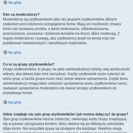
Na górę
Kim są moderatorzy?
Moderatorzy są użytkownikami albo też grupami użytkowników, których
zadaniem jest codzienne przeglądanie forów. Mają oni możliwość zmiany
treści lub usuwania postów, a także blokowania, odblokowywania,
przenoszenia, usuwania i dzielenia tematów na forum, które moderują. Z
reguły moderatorzy czuwają, aby użytkownicy pisali na temat oraz nie
publikowali niewłaściwych i obraźliwych materiałów.
Na górę
Co to są grupy użytkowników?
Grupy użytkowników, to grupy, na jakie administratorzy dzielą całą społeczność
witryny, aby łatwiej było nimi zarządzać. Każdy użytkownik może należeć do
wielu grup, a każda grupa może mieć swoje własne uprawnienia. Dzięki temu
administratorzy mogą łatwo zmieniać uprawnienia wielu użytkowników naraz,
nadawać uprawnienia moderatora lub dawać dostęp użytkownikom do
prywatnego forum.
Na górę
Gdzie znajduje się spis grup użytkowników i jak można dołączyć do grupy?
Spis grup użytkowników można zobaczyć, otwierając kartę
Grupy
znajdującą
się w panelu zarządzania kontem, który otwiera się po kliknięciu odnośnika
Moje konto
. Nie wszystkie grupy są dostępne dla każdego. Niektóre mogą