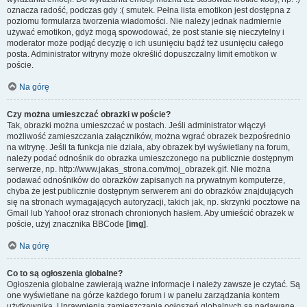
oznacza radość, podczas gdy :( smutek. Pełna lista emotikon jest dostępna z
poziomu formularza tworzenia wiadomości. Nie należy jednak nadmiernie
używać emotikon, gdyż mogą spowodować, że post stanie się nieczytelny i
moderator może podjąć decyzję o ich usunięciu bądź też usunięciu całego
posta. Administrator witryny może określić dopuszczalny limit emotikon w
poście.
Na górę
Czy można umieszczać obrazki w poście?
Tak, obrazki można umieszczać w postach. Jeśli administrator włączył
możliwość zamieszczania załączników, można wgrać obrazek bezpośrednio
na witrynę. Jeśli ta funkcja nie działa, aby obrazek był wyświetlany na forum,
należy podać odnośnik do obrazka umieszczonego na publicznie dostępnym
serwerze, np. http://www.jakas_strona.com/moj_obrazek.gif. Nie można
podawać odnośników do obrazków zapisanych na prywatnym komputerze,
chyba że jest publicznie dostępnym serwerem ani do obrazków znajdujących
się na stronach wymagających autoryzacji, takich jak, np. skrzynki pocztowe na
Gmail lub Yahoo! oraz stronach chronionych hasłem. Aby umieścić obrazek w
poście, użyj znacznika BBCode
[img]
.
Na górę
Co to są ogłoszenia globalne?
Ogłoszenia globalne zawierają ważne informacje i należy zawsze je czytać. Są
one wyświetlane na górze każdego forum i w panelu zarządzania kontem
użytkownika. Uprawnienia zamieszczania ogłoszeń globalnych są nadawane