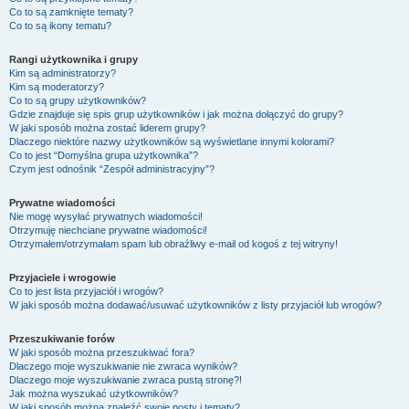
Co to są zamknięte tematy?
Co to są ikony tematu?
Rangi użytkownika i grupy
Kim są administratorzy?
Kim są moderatorzy?
Co to są grupy użytkowników?
Gdzie znajduje się spis grup użytkowników i jak można dołączyć do grupy?
W jaki sposób można zostać liderem grupy?
Dlaczego niektóre nazwy użytkowników są wyświetlane innymi kolorami?
Co to jest “Domyślna grupa użytkownika”?
Czym jest odnośnik “Zespół administracyjny”?
Prywatne wiadomości
Nie mogę wysyłać prywatnych wiadomości!
Otrzymuję niechciane prywatne wiadomości!
Otrzymałem/otrzymałam spam lub obraźliwy e-mail od kogoś z tej witryny!
Przyjaciele i wrogowie
Co to jest lista przyjaciół i wrogów?
W jaki sposób można dodawać/usuwać użytkowników z listy przyjaciół lub wrogów?
Przeszukiwanie forów
W jaki sposób można przeszukiwać fora?
Dlaczego moje wyszukiwanie nie zwraca wyników?
Dlaczego moje wyszukiwanie zwraca pustą stronę?!
Jak można wyszukać użytkowników?
W jaki sposób można znaleźć swoje posty i tematy?