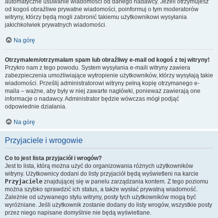
automatyczne usuwanie wiadomości od danego nadawcy. Jeżeli otrzymujesz
od kogoś obraźliwe prywatne wiadomości, poinformuj o tym moderatorów
witryny, którzy będą mogli zabronić takiemu użytkownikowi wysyłania
jakichkolwiek prywatnych wiadomości.
Na górę
Otrzymałem/otrzymałam spam lub obraźliwy e-mail od kogoś z tej witryny!
Przykro nam z tego powodu. System wysyłania e-maili witryny zawiera
zabezpieczenia umożliwiające wytropienie użytkowników, którzy wysyłają takie
wiadomości. Prześlij administratorowi witryny pełną kopię otrzymanego e-
maila – ważne, aby były w niej zawarte nagłówki, ponieważ zawierają one
informacje o nadawcy. Administrator będzie wówczas mógł podjąć
odpowiednie działania.
Na górę
Przyjaciele i wrogowie
Co to jest lista przyjaciół i wrogów?
Jest to lista, którą można użyć do organizowania różnych użytkowników
witryny. Użytkownicy dodani do listy przyjaciół będą wyświetleni na karcie
Przyjaciele
znajdującej się w panelu zarządzania kontem. Z tego poziomu
można szybko sprawdzić ich status, a także wysłać prywatną wiadomość.
Zależnie od używanego stylu witryny, posty tych użytkowników mogą być
wyróżniane. Jeśli użytkownik zostanie dodany do listy wrogów, wszystkie posty
przez niego napisane domyślnie nie będą wyświetlane.