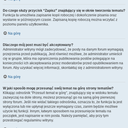
Do czego służy przycisk “Zapisz” znajdujący się w oknie tworzenia tematu?
Funkcja ta umożliwia zapisanie kopii roboczej i dokończenie pisania oraz
wysłanie w późniejszym czasie. Zapisaną kopię roboczą można wczytać z
poziomu panelu użytkownika.
Na górę
Dlaczego mój post musi być akceptowany?
Administrator witryny mógł zadecydować, że posty na danym forum wymagają
przejrzenia przed publikacją. Jest również możliwe, że administrator umieścił
cię w grupie, która ma ograniczenia publikowania postów polegające na
konieczności ich akceptowania przez moderatorów przed opublikowaniem na
forum. Aby uzyskać więcej informacji, skontaktuj się z administratorem witryny.
Na górę
W jaki sposób mogę przesunąć swój temat na górę strony tematów?
Klikając odnośnik “Przesuń temat w górę”, znajdujący się w widoku tematu
zazwyczaj na dole strony, możesz przesunąć go na samą górę pierwszej
strony forum. Jeśli nie widać takiego odnośnika, oznacza to, że funkcja ta jest
wyłączona lub nie upłynął jeszcze wymagany czas, zanim będzie możliwe
użycie tej funkcji. Innym, łatwym sposobem na przesunięcie tematu na
początek, jest napisanie w nim posta. Należy pamiętać, aby przy tym
przestrzegać regulaminu witryny.