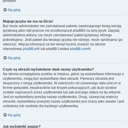
problem.
Na górę
Mojego języka nie ma na liście!
Być może administrator nie zainstalował pakietu zawierającego twoją wersję
językową albo nikt jeszcze nie przetłumaczył phpBB3 na twój język. Zapytaj
administratora witryny czy może zainstalować pakiet językowy, którego
potrzebujesz. Jeśli pakiet dla twojego języka nie istnieje, może spróbujesz go
utworzyć. Więcej informacji na ten temat można znaleźć na stronie
internetowej
phpBB.pl
® lub phpBB Limited
phpBB.com
®
Na górę
Czym są obrazki wyświetlane obok nazwy użytkownika?
Na stronie przeglądania postów, w miejscu, gdzie są wyświetlane informacje o
użytkowniku, mogą być wyświetlane dwa obrazki. Pierwszy obrazek jest
skojarzony z rangą użytkownika. W zależności od używanego stylu jest on w
formie gwiazdek, kwadracików lub kropek pokazujących, jak dużo postów
zostało napisanych przez użytkownika lub jaki jest jego status na tej witrynie.
Jest on wyświetlany poniżej nazwy użytkownika. Drugi, zazwyczaj większy
obrazek, wyświetlany powyżej nazwy użytkownika jest znany jako awatar i jest
unikatowy lub osobisty dla każdego użytkownika.
Na górę
Jak wyświetlić awatar?