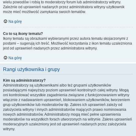
wielu powodów i robią to moderatorzy forum lub administratorzy witryny.
Zależnie od uprawnień nadanych przez administratora witryny użytkownik
może mieć możliwość zamykania swoich tematów.
Na górę
Co to są ikony tematu?
Ikony tematu są obrazkami wybieranymi przez autora tematu skojarzonymi z
postami – sugerują ich treść. Możliwość korzystania z ikon tematu uzależniona
jest od uprawnień nadanych przez administratora witryny.
Na górę
Rangi użytkownika i grupy
Kim są administratorzy?
Administratorzy są użytkownikami albo też grupami użytkowników
posiadającymi najwyższy poziom uprawnień kontrolnych całej witryny. Mogą
oni kontrolować wszystkie zagadnienia związane z funkcjonowaniem witryny
włącznie z nadawaniem uprawnień, blokowaniem użytkowników, tworzeniem
grup użytkowników lub moderatorów itp. Zakres ich uprawnień zależy od
założyciela witryny i innych administratorów mających prawo nominowania
nowych administratorów. Administratorzy mogą mieć pełne uprawnienia
moderatorów na wszystkich forach utworzonych na witrynie. Zakres uprawnień
moderacyjnych uzależniony jest od uprawnień nadanych przez założyciela
witryny.