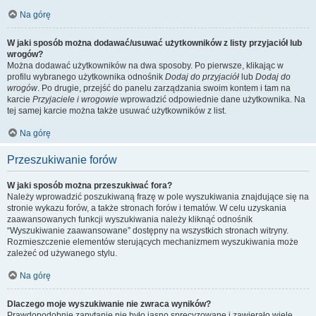
Na górę
W jaki sposób można dodawać/usuwać użytkowników z listy przyjaciół lub
wrogów?
Można dodawać użytkowników na dwa sposoby. Po pierwsze, klikając w
profilu wybranego użytkownika odnośnik
Dodaj do przyjaciół
lub
Dodaj do
wrogów
. Po drugie, przejść do panelu zarządzania swoim kontem i tam na
karcie
Przyjaciele i wrogowie
wprowadzić odpowiednie dane użytkownika. Na
tej samej karcie można także usuwać użytkowników z list.
Na górę
Przeszukiwanie forów
W jaki sposób można przeszukiwać fora?
Należy wprowadzić poszukiwaną frazę w pole wyszukiwania znajdujące się na
stronie wykazu forów, a także stronach forów i tematów. W celu uzyskania
zaawansowanych funkcji wyszukiwania należy kliknąć odnośnik
“Wyszukiwanie zaawansowane” dostępny na wszystkich stronach witryny.
Rozmieszczenie elementów sterujących mechanizmem wyszukiwania może
zależeć od używanego stylu.
Na górę
Dlaczego moje wyszukiwanie nie zwraca wyników?
Prawdopodobnie zapytanie nie było jasno sprecyzowane i zawierało wiele