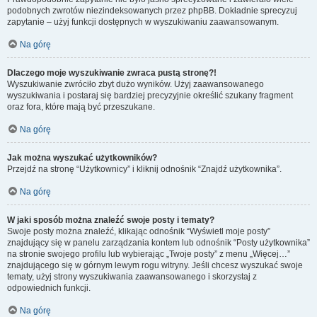
podobnych zwrotów niezindeksowanych przez phpBB. Dokładnie sprecyzuj
zapytanie – użyj funkcji dostępnych w wyszukiwaniu zaawansowanym.
Na górę
Dlaczego moje wyszukiwanie zwraca pustą stronę?!
Wyszukiwanie zwróciło zbyt dużo wyników. Użyj zaawansowanego
wyszukiwania i postaraj się bardziej precyzyjnie określić szukany fragment
oraz fora, które mają być przeszukane.
Na górę
Jak można wyszukać użytkowników?
Przejdź na stronę “Użytkownicy” i kliknij odnośnik “Znajdź użytkownika”.
Na górę
W jaki sposób można znaleźć swoje posty i tematy?
Swoje posty można znaleźć, klikając odnośnik “Wyświetl moje posty”
znajdujący się w panelu zarządzania kontem lub odnośnik “Posty użytkownika”
na stronie swojego profilu lub wybierając „Twoje posty” z menu „Więcej…”
znajdującego się w górnym lewym rogu witryny. Jeśli chcesz wyszukać swoje
tematy, użyj strony wyszukiwania zaawansowanego i skorzystaj z
odpowiednich funkcji.
Na górę