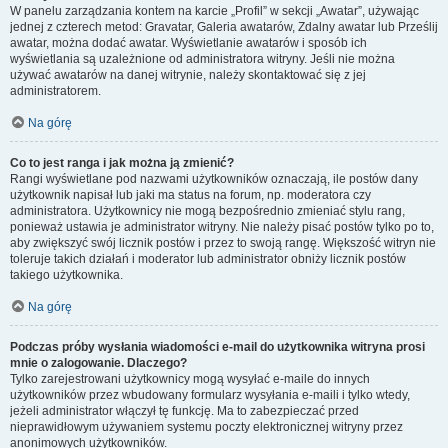
W panelu zarządzania kontem na karcie „Profil” w sekcji „Awatar”, używając
jednej z czterech metod: Gravatar, Galeria awatarów, Zdalny awatar lub Prześlij
awatar, można dodać awatar. Wyświetlanie awatarów i sposób ich
wyświetlania są uzależnione od administratora witryny. Jeśli nie można
używać awatarów na danej witrynie, należy skontaktować się z jej
administratorem.
Na górę
Co to jest ranga i jak można ją zmienić?
Rangi wyświetlane pod nazwami użytkowników oznaczają, ile postów dany
użytkownik napisał lub jaki ma status na forum, np. moderatora czy
administratora. Użytkownicy nie mogą bezpośrednio zmieniać stylu rang,
ponieważ ustawia je administrator witryny. Nie należy pisać postów tylko po to,
aby zwiększyć swój licznik postów i przez to swoją rangę. Większość witryn nie
toleruje takich działań i moderator lub administrator obniży licznik postów
takiego użytkownika.
Na górę
Podczas próby wysłania wiadomości e-mail do użytkownika witryna prosi
mnie o zalogowanie. Dlaczego?
Tylko zarejestrowani użytkownicy mogą wysyłać e-maile do innych
użytkowników przez wbudowany formularz wysyłania e-maili i tylko wtedy,
jeżeli administrator włączył tę funkcję. Ma to zabezpieczać przed
nieprawidłowym używaniem systemu poczty elektronicznej witryny przez
anonimowych użytkowników.