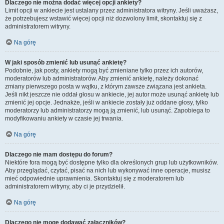
Dlaczego nie można dodać więcej opcji ankiety?
Limit opcji w ankiecie jest ustalany przez administratora witryny. Jeśli uważasz,
że potrzebujesz wstawić więcej opcji niż dozwolony limit, skontaktuj się z
administratorem witryny.
Na górę
W jaki sposób zmienić lub usunąć ankietę?
Podobnie, jak posty, ankiety mogą być zmieniane tylko przez ich autorów,
moderatorów lub administratorów. Aby zmienić ankietę, należy dokonać
zmiany pierwszego posta w wątku, z którym zawsze związana jest ankieta.
Jeśli nikt jeszcze nie oddał głosu w ankiecie, jej autor może usunąć ankietę lub
zmienić jej opcje. Jednakże, jeśli w ankiecie zostały już oddane głosy, tylko
moderatorzy lub administratorzy mogą ją zmienić, lub usunąć. Zapobiega to
modyfikowaniu ankiety w czasie jej trwania.
Na górę
Dlaczego nie mam dostępu do forum?
Niektóre fora mogą być dostępne tylko dla określonych grup lub użytkowników.
Aby przeglądać, czytać, pisać na nich lub wykonywać inne operacje, musisz
mieć odpowiednie uprawnienia. Skontaktuj się z moderatorem lub
administratorem witryny, aby ci je przydzielił.
Na górę
Dlaczego nie mogę dodawać załączników?