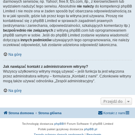
darmowych serwisów, np. Yahoo!, free.fr, f2s.com, itp., z kierownictwem lub
wydziałem nadużyć tego serwisu. Absolutnie
nie należy
do kompetencji phpBB
Limited i nie może ona w żaden sposób być obarczana odpowiedzialnością za
to w jaki sposób, gdzie lub przez kogo ta witryna jest używana. Proszę nie
kontaktować się z phpBB Limited w sprawach zagadnień prawnych
(wstrzymania i zaniechania, odpowiedzialności, szkalujących komentarzy itp.)
bezpośrednio nie związanych
z witryną phpBB.com lub oprogramowaniem
phpBB samym w sobie. Jeśli do phpBB Limited zostanie wysłana wiadomość
dotycząca
innych podmiotów
używających tego oprogramowania, nie należy
oczekiwać odpowiedzi, lub zostanie udzielona odpowiedź lakoniczna.
Na górę
Jak nawiązać kontakt z administratorem witryny?
Wszyscy użytkownicy witryny mogą używać – jeśli funkcja ta jest włączona
przez administratora witryny – formularza „Kontakt z nami”. Członkowie witryny
mogą także używać odnośnika „Zespół administracyjny”.
Na górę
Przejdź do
Strona domowa
Strona główna
Kontakt z nami
Technologię dostarcza
phpBB
® Forum Software © phpBB Limited
Polski pakiet językowy dostarcza
phpBB.pl
Zasady ochrony danych osobowych
|
Regulamin