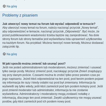
Na górę
Problemy z pisaniem
Jak utworzyć nowy temat na forum lub wysłać odpowiedź w temacie?
Aby utworzyć nowy temat na forum, należy nacisnąć przycisk „Nowy temat”,
aby odpowiedzieć w temacie, nacisnąć przycisk „Odpowiedz”. Być może, że
przed publikowaniem wiadomości trzeba będzie się zarejestrować. Na dole
strony forum lub strony tematów jest wyświetlana lista uprawnień użytkownika
na każdym forum. Na przykład: Możesz tworzyć nowe tematy, Możesz dodawać
załączniki itp.
Na górę
W jaki sposób można zmienić lub usunąć post?
Jeśli nie jesteś administratorem lub moderatorem, możesz zmieniać i usuwać
tylko swoje posty. Możesz zmienić post, naciskając przycisk
Zmień
znajdujący
się przy danym poście. Czasami można to zrobić tylko przez pewien czas po
jego napisaniu. Jeżeli ktoś odpowiedział na ten post, pod twoim postem pojawi
się informacja ile razy i kiedy ostatni raz post był zmieniany. Informacja ta
wyświetli się tylko wtedy, jeśli ktoś zamieścił pod tym postem kolejny post. Jeśli
post zmienił moderator lub administrator, informacja ta nie zostanie
wyświetlona. Administratorzy i moderatorzy mogą zostawić notatkę z
informacją, dlaczego ten post zmieniali. Zwykli użytkownicy nie mogą usuwać
postów, gdy ktoś zamieścił pod ich postem nowy post.