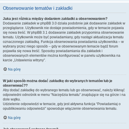
Obserwowanie tematów i zakładki
Jaka jest różnica między dodaniem zakładki a obserwowaniem?
Dodawanie zakładek w phpBB 3.0 działa podobnie jak dodawanie zakładek w
przeglądarce. Użytkownik nie dostaje powiadomienia, gdy w temacie pojawia
się nowa treść. W phpBB 3.1 dodawanie zakładek przypomina obserwowanie
tematu. Użytkownik może być powiadamiany, gdy nastąpi aktualizacja tematu
oznaczonego zakładką. Funkcja obserwowania powiadamia użytkownika – w
wybrany przez niego sposób – gdy w obserwowanym temacie bądź forum
pojawiła się nowa treść. Sposoby powiadamiania dla zakładek i
obserwowanych elementów można konfigurować w panelu użytkownika na
karcie „Ustawienia witryny”.
Na górę
W jaki sposób można dodać zakładkę do wybranych tematów lub je
obserwować??
Aby dodać zakładkę do wybranego tematu lub go obserwować, należy kliknąć
odpowiedni odnośnik w menu “Narzędzia tematu” znajdujące się na górze i na
dole wątku.
Udzielenie odpowiedzi w temacie, gdy jest aktywna funkcja “Powiadamiaj o
opublikowaniu odpowiedzi” spowoduje włączenie obserwowania tematu.
Na górę