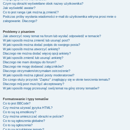
Czym są obrazki wyświetlane obok nazwy użytkownika?
Jak wyświetlić awatar?
Co to jest ranga i jak można ją zmienić?
Podczas próby wysłania wiadomości e-mail do użytkownika witryna prosi mnie o
zalogowanie. Dlaczego?
Problemy z pisaniem
Jak utworzyć nowy temat na forum lub wysłać odpowiedź w temacie?
W jaki sposób można zmienić lub usunąć post?
W jaki sposób można dodać podpis do swojego posta?
W jaki sposób można utworzyć ankietę?
Dlaczego nie można dodać więcej opcji ankiety?
W jaki sposób zmienić lub usunąć ankietę?
Dlaczego nie mam dostępu do forum?
Dlaczego nie mogę dodawać załączników?
Dlaczego otrzymałem/otrzymałam ostrzeżenie?
W jaki sposób można zgłosić posty moderatorowi?
Do czego służy przycisk “Zapisz” znajdujący się w oknie tworzenia tematu?
Dlaczego mój post musi być akceptowany?
W jaki sposób mogę przesunąć swój temat na górę strony tematów?
Formatowanie i typy tematów
Co to jest BBCode?
Czy można używać języka HTML?
Co to są są emotikony?
Czy można umieszczać obrazki w poście?
Co to są ogłoszenia globalne?
Co to są ogłoszenia?
Co to są przyklejone tematy?