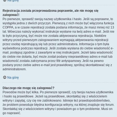
Na górę
Rejestracja została przeprowadzona poprawnie, ale nie mogę się
zalogować!
Po pierwsze, sprawdź swoją nazwę użytkownika i hasło. Jeśli są poprawne, to
wystąpiła jedna z dwóch przyczyn. Pierwszą z nich może być włączona funkcja
COPPA, a w czasie rejestracji została podana informacja, że masz mniej niż 13
lat. Wówczas należy wykonać instrukcje wysłane na twój adres e-mail. Jeśli nie
to było przyczyną, być może nie została aktywowana rejestracja. Niektóre
witryny przed pierwszym zalogowaniem wymagają aktywowania rejestracji
przez osobę rejestrującą się lub przez administratora. Informacja o tym była
wyświetlona podczas rejestracji. Jeśli została wysłana do ciebie wiadomość e-
mail, postępuj zgodnie z zawartymi w niej instrukcjami. Jeżeli taka wiadomość
do ciebie nie dotarła, być może został podany nieprawidłowy adres e-mail lub
wiadomość została zatrzymana przez filtr antyspamowy. Jeśli na pewno
podany przez ciebie adres e-mail jest prawidłowy, spróbuj skontaktować się z
administratorem.
Na górę
Dlaczego nie mogę się zalogować?
Powodów może być kilka. Po pierwsze sprawdź, czy twoja nazwa użytkownika
i hasło są prawidłowe. Jeżeli są prawidłowe, skontaktuj się z właścicielem
witryny i zapytaj, czy cię nie zablokowano. Istnieje też prawdopodobieństwo,
że problem powoduje błędna konfiguracja witryny, na której znajduje się forum.
Skontaktuj się z właścicielem witryny i powiadom go o tym problemie. Musi on
go naprawić.