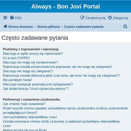
Always - Bon Jovi Portal
FAQ
Zarejestruj się
Zaloguj się
S
Strona domowa
Strona główna
Często zadawane pytania
z
Często zadawane pytania
u
k
Problemy z logowaniem i rejestracją
Dlaczego w ogóle muszę się rejestrować?
a
Co to jest COPPA?
j
Dlaczego nie mogę się zarejestrować?
Rejestracja została przeprowadzona poprawnie, ale nie mogę się zalogować!
Dlaczego nie mogę się zalogować?
Rejestracja została dokonana jakiś czas temu, ale teraz nie mogę się zalogować?!
Nie pamiętam hasła!
Dlaczego następuje automatyczne wylogowanie?
Jak działa funkcja “Usuń ciasteczka witryny”?
Preferencje i ustawienia użytkownika
Jak zmienić moje ustawienia?
W jaki sposób można zapobiec wyświetlaniu nazwy użytkownika na liście użytkowników
przeglądających forum?
Jest wyświetlany nieprawidłowy czas!
Została wykonana zmiana strefy czasowej, a nadal jest wyświetlany nieprawidłowy
czas!
Mojego języka nie ma na liście!