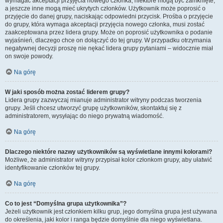
wymagać akceptacji przyjęcia nowego członka, niektóre mogą być zamknięte,
a jeszcze inne mogą mieć ukrytych członków. Użytkownik może poprosić o
przyjęcie do danej grupy, naciskając odpowiedni przycisk. Prośba o przyjęcie
do grupy, która wymaga akceptacji przyjęcia nowego członka, musi zostać
zaakceptowana przez lidera grupy. Może on poprosić użytkownika o podanie
wyjaśnień, dlaczego chce on dołączyć do tej grupy. W przypadku otrzymania
negatywnej decyzji proszę nie nękać lidera grupy pytaniami – widocznie miał
on swoje powody.
Na górę
W jaki sposób można zostać liderem grupy?
Lidera grupy zazwyczaj mianuje administrator witryny podczas tworzenia
grupy. Jeśli chcesz utworzyć grupę użytkowników, skontaktuj się z
administratorem, wysyłając do niego prywatną wiadomość.
Na górę
Dlaczego niektóre nazwy użytkowników są wyświetlane innymi kolorami?
Możliwe, że administrator witryny przypisał kolor członkom grupy, aby ułatwić
identyfikowanie członków tej grupy.
Na górę
Co to jest “Domyślna grupa użytkownika”?
Jeżeli użytkownik jest członkiem kilku grup, jego domyślna grupa jest używana
do określenia, jaki kolor i ranga będzie domyślnie dla niego wyświetlana.