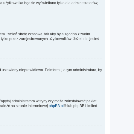
a użytkownika będzie wyświetlana tylko dla administratorów,
ontem i zmień strefę czasową, tak aby była zgodna z twoim
tylko przez zarejestrowanych użytkowników. Jeżeli nie jesteś
t ustawiony nieprawidłowo. Poinformuj o tym administratora, by
Zapytaj administratora witryny czy może zainstalować pakiet
naleźć na stronie internetowej
phpBB.pl
® lub phpBB Limited