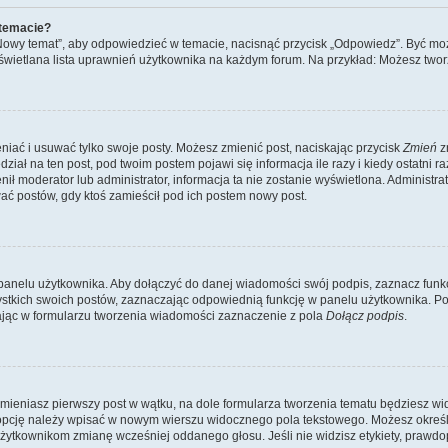
 temacie?
„Nowy temat”, aby odpowiedzieć w temacie, nacisnąć przycisk „Odpowiedz”. Być mo
wyświetlana lista uprawnień użytkownika na każdym forum. Na przykład: Możesz two
niać i usuwać tylko swoje posty. Możesz zmienić post, naciskając przycisk
Zmień
z
iał na ten post, pod twoim postem pojawi się informacja ile razy i kiedy ostatni raz
ienił moderator lub administrator, informacja ta nie zostanie wyświetlona. Administr
ać postów, gdy ktoś zamieścił pod ich postem nowy post.
panelu użytkownika. Aby dołączyć do danej wiadomości swój podpis, zaznacz funk
kich swoich postów, zaznaczając odpowiednią funkcję w panelu użytkownika. Po u
ąc w formularzu tworzenia wiadomości zaznaczenie z pola
Dołącz podpis
.
mieniasz pierwszy post w wątku, na dole formularza tworzenia tematu będziesz widzi
dą opcję należy wpisać w nowym wierszu widocznego pola tekstowego. Możesz określ
 użytkownikom zmianę wcześniej oddanego głosu. Jeśli nie widzisz etykiety, praw