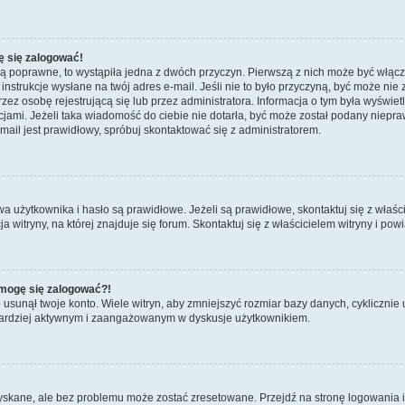
ę się zalogować!
są poprawne, to wystąpiła jedna z dwóch przyczyn. Pierwszą z nich może być włącz
nstrukcje wysłane na twój adres e-mail. Jeśli nie to było przyczyną, być może nie 
 osobę rejestrującą się lub przez administratora. Informacja o tym była wyświetlo
kcjami. Jeżeli taka wiadomość do ciebie nie dotarła, być może został podany niep
mail jest prawidłowy, spróbuj skontaktować się z administratorem.
żytkownika i hasło są prawidłowe. Jeżeli są prawidłowe, skontaktuj się z właścicie
itryny, na której znajduje się forum. Skontaktuj się z właścicielem witryny i po
e mogę się zalogować?!
sunął twoje konto. Wiele witryn, aby zmniejszyć rozmiar bazy danych, cyklicznie u
dź bardziej aktywnym i zaangażowanym w dyskusje użytkownikiem.
kane, ale bez problemu może zostać zresetowane. Przejdź na stronę logowania i k