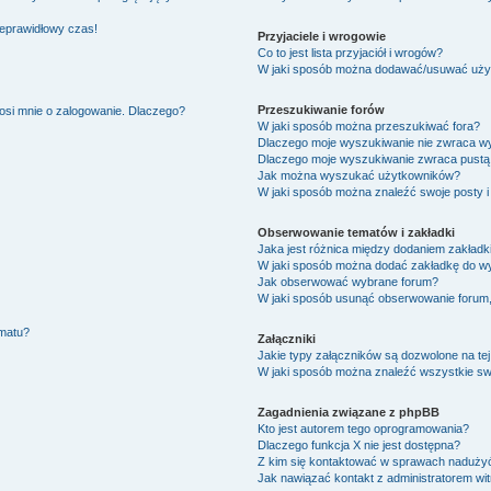
ieprawidłowy czas!
Przyjaciele i wrogowie
Co to jest lista przyjaciół i wrogów?
W jaki sposób można dodawać/usuwać użytk
Przeszukiwanie forów
osi mnie o zalogowanie. Dlaczego?
W jaki sposób można przeszukiwać fora?
Dlaczego moje wyszukiwanie nie zwraca w
Dlaczego moje wyszukiwanie zwraca pustą 
Jak można wyszukać użytkowników?
W jaki sposób można znaleźć swoje posty i
Obserwowanie tematów i zakładki
Jaka jest różnica między dodaniem zakład
W jaki sposób można dodać zakładkę do w
Jak obserwować wybrane forum?
W jaki sposób usunąć obserwowanie forum
ematu?
Załączniki
Jakie typy załączników są dozwolone na tej
W jaki sposób można znaleźć wszystkie swo
Zagadnienia związane z phpBB
Kto jest autorem tego oprogramowania?
Dlaczego funkcja X nie jest dostępna?
Z kim się kontaktować w sprawach nadużyć
Jak nawiązać kontakt z administratorem wi