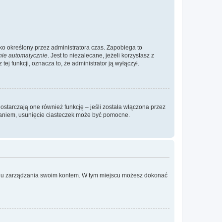
ylko określony przez administratora czas. Zapobiega to
nie automatycznie
. Jest to niezalecane, jeżeli korzystasz z
ej funkcji, oznacza to, że administrator ją wyłączył.
ostarczają one również funkcję – jeśli została włączona przez
waniem, usunięcie ciasteczek może być pomocne.
anelu zarządzania swoim kontem. W tym miejscu możesz dokonać