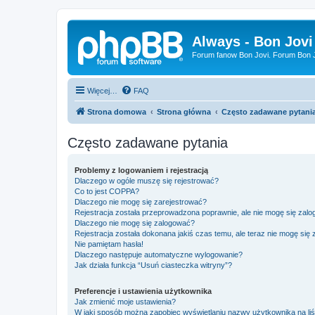
Always - Bon Jovi
Forum fanow Bon Jovi. Forum Bon Jo
Więcej…
FAQ
Strona domowa
Strona główna
Często zadawane pytani
Często zadawane pytania
Problemy z logowaniem i rejestracją
Dlaczego w ogóle muszę się rejestrować?
Co to jest COPPA?
Dlaczego nie mogę się zarejestrować?
Rejestracja została przeprowadzona poprawnie, ale nie mogę się zal
Dlaczego nie mogę się zalogować?
Rejestracja została dokonana jakiś czas temu, ale teraz nie mogę się
Nie pamiętam hasła!
Dlaczego następuje automatyczne wylogowanie?
Jak działa funkcja “Usuń ciasteczka witryny”?
Preferencje i ustawienia użytkownika
Jak zmienić moje ustawienia?
W jaki sposób można zapobiec wyświetlaniu nazwy użytkownika na li