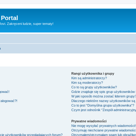
 Portal
vi. Zakręceni ludzie, super tematy!
a
Rangi użytkownika i grupy
Kim są administratorzy?
Kim są moderatorzy?
Co to są grupy użytkowników?
ogować!
Gdzie znajduje się spis grup użytkowników
W jaki sposób można zostać liderem grupy
 zalogować?!
Dlaczego niektóre nazwy użytkowników są 
Co to jest “Domyślna grupa użytkownika”?
Czym jest odnośnik “Zespół administracyjn
Prywatne wiadomości
Nie mogę wysyłać prywatnych wiadomości!
Otrzymuję niechciane prywatne wiadomości
ście użytkowników przeglądających forum?
Otrzymałem/otrzymałam spam lub obraźliwy 