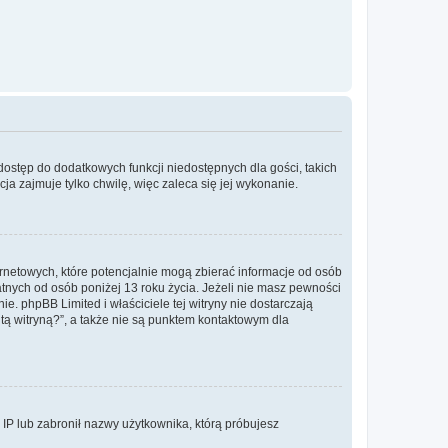
 dostęp do dodatkowych funkcji niedostępnych dla gości, takich
a zajmuje tylko chwilę, więc zaleca się jej wykonanie.
ernetowych, które potencjalnie mogą zbierać informacje od osób
tnych od osób poniżej 13 roku życia. Jeżeli nie masz pewności
e. phpBB Limited i właściciele tej witryny nie dostarczają
ą witryną?”, a także nie są punktem kontaktowym dla
s IP lub zabronił nazwy użytkownika, którą próbujesz