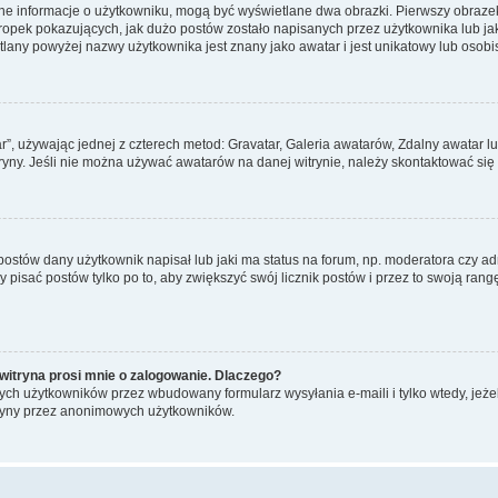
ane informacje o użytkowniku, mogą być wyświetlane dwa obrazki. Pierwszy obrazek
pek pokazujących, jak dużo postów zostało napisanych przez użytkownika lub jaki j
lany powyżej nazwy użytkownika jest znany jako awatar i jest unikatowy lub osobi
ar”, używając jednej z czterech metod: Gravatar, Galeria awatarów, Zdalny awatar 
ryny. Jeśli nie można używać awatarów na danej witrynie, należy skontaktować się 
stów dany użytkownik napisał lub jaki ma status na forum, np. moderatora czy a
y pisać postów tylko po to, aby zwiększyć swój licznik postów i przez to swoją rangę
witryna prosi mnie o zalogowanie. Dlaczego?
ch użytkowników przez wbudowany formularz wysyłania e-maili i tylko wtedy, jeżeli
ryny przez anonimowych użytkowników.