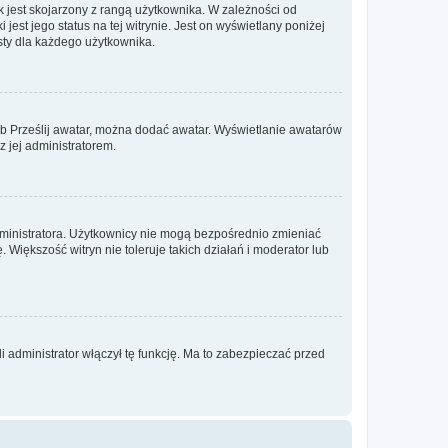
 jest skojarzony z rangą użytkownika. W zależności od
est jego status na tej witrynie. Jest on wyświetlany poniżej
sty dla każdego użytkownika.
lub Prześlij awatar, można dodać awatar. Wyświetlanie awatarów
z jej administratorem.
dministratora. Użytkownicy nie mogą bezpośrednio zmieniać
. Większość witryn nie toleruje takich działań i moderator lub
 administrator włączył tę funkcję. Ma to zabezpieczać przed