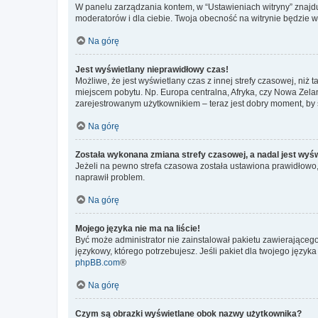
W panelu zarządzania kontem, w “Ustawieniach witryny” znajdu
moderatorów i dla ciebie. Twoja obecność na witrynie będzie 
Na górę
Jest wyświetlany nieprawidłowy czas!
Możliwe, że jest wyświetlany czas z innej strefy czasowej, niż 
miejscem pobytu. Np. Europa centralna, Afryka, czy Nowa Zelan
zarejestrowanym użytkownikiem – teraz jest dobry moment, by 
Na górę
Została wykonana zmiana strefy czasowej, a nadal jest wyś
Jeżeli na pewno strefa czasowa została ustawiona prawidłowo, 
naprawił problem.
Na górę
Mojego języka nie ma na liście!
Być może administrator nie zainstalował pakietu zawierającego
językowy, którego potrzebujesz. Jeśli pakiet dla twojego język
phpBB.com
®
Na górę
Czym są obrazki wyświetlane obok nazwy użytkownika?