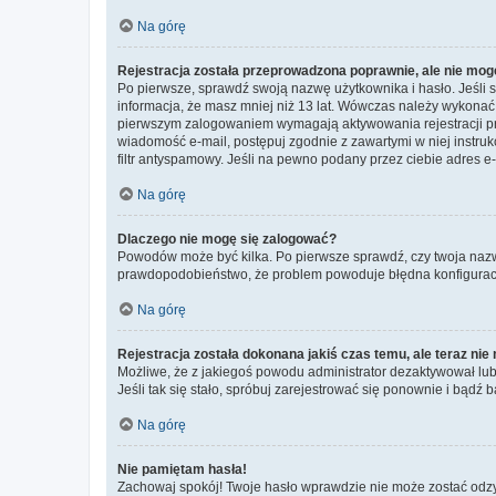
Na górę
Rejestracja została przeprowadzona poprawnie, ale nie mog
Po pierwsze, sprawdź swoją nazwę użytkownika i hasło. Jeśli 
informacja, że masz mniej niż 13 lat. Wówczas należy wykonać i
pierwszym zalogowaniem wymagają aktywowania rejestracji przez
wiadomość e-mail, postępuj zgodnie z zawartymi w niej instru
filtr antyspamowy. Jeśli na pewno podany przez ciebie adres e-
Na górę
Dlaczego nie mogę się zalogować?
Powodów może być kilka. Po pierwsze sprawdź, czy twoja nazwa u
prawdopodobieństwo, że problem powoduje błędna konfiguracja w
Na górę
Rejestracja została dokonana jakiś czas temu, ale teraz ni
Możliwe, że z jakiegoś powodu administrator dezaktywował lub u
Jeśli tak się stało, spróbuj zarejestrować się ponownie i bą
Na górę
Nie pamiętam hasła!
Zachowaj spokój! Twoje hasło wprawdzie nie może zostać odzys