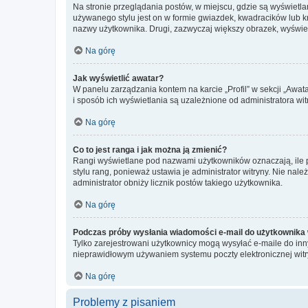
Na stronie przeglądania postów, w miejscu, gdzie są wyświetl
używanego stylu jest on w formie gwiazdek, kwadracików lub kro
nazwy użytkownika. Drugi, zazwyczaj większy obrazek, wyświet
Na górę
Jak wyświetlić awatar?
W panelu zarządzania kontem na karcie „Profil” w sekcji „Awat
i sposób ich wyświetlania są uzależnione od administratora wit
Na górę
Co to jest ranga i jak można ją zmienić?
Rangi wyświetlane pod nazwami użytkowników oznaczają, ile po
stylu rang, ponieważ ustawia je administrator witryny. Nie należ
administrator obniży licznik postów takiego użytkownika.
Na górę
Podczas próby wysłania wiadomości e-mail do użytkownika 
Tylko zarejestrowani użytkownicy mogą wysyłać e-maile do inny
nieprawidłowym używaniem systemu poczty elektronicznej wit
Na górę
Problemy z pisaniem