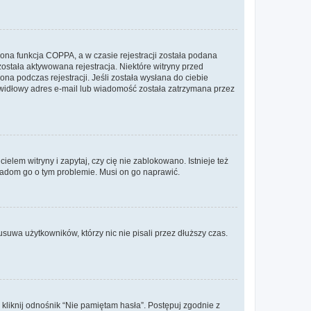
ona funkcja COPPA, a w czasie rejestracji została podana
została aktywowana rejestracja. Niektóre witryny przed
na podczas rejestracji. Jeśli została wysłana do ciebie
rawidłowy adres e-mail lub wiadomość została zatrzymana przez
lem witryny i zapytaj, czy cię nie zablokowano. Istnieje też
wiadom go o tym problemie. Musi on go naprawić.
suwa użytkowników, którzy nic nie pisali przez dłuższy czas.
liknij odnośnik “Nie pamiętam hasła”. Postępuj zgodnie z