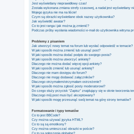
Jest wyświetlany nieprawidłowy czas!
Została wykonana zmiana strefy czasowej, a nadal jest wyświetlany n
Mojego języka nie ma na liście!
Czym są obrazki wyświetlane obok nazwy użytkownika?
Jak wyświetlić awatar?
Co to jest ranga i jak można ją zmienić?
Podczas próby wysłania wiadomości e-mail do użytkownika witryna pr
Problemy z pisaniem
Jak utworzyć nowy temat na forum lub wysłać odpowiedź w temacie?
W jaki sposób można zmienić lub usunąć post?
W jaki sposób można dodać podpis do swojego posta?
W jaki sposób można utworzyć ankietę?
Dlaczego nie można dodać więcej opcji ankiety?
W jaki sposób zmienić lub usunąć ankietę?
Dlaczego nie mam dostępu do forum?
Dlaczego nie mogę dodawać załączników?
Dlaczego otrzymałem/otrzymałam ostrzeżenie?
W jaki sposób można zgłosić posty moderatorowi?
Do czego służy przycisk “Zapisz” znajdujący się w oknie tworzenia t
Dlaczego mój post musi być akceptowany?
W jaki sposób mogę przesunąć swój temat na górę strony tematów?
Formatowanie i typy tematów
Co to jest BBCode?
Czy można używać języka HTML?
Co to są są emotikony?
Czy można umieszczać obrazki w poście?
Co to są ogłoszenia globalne?