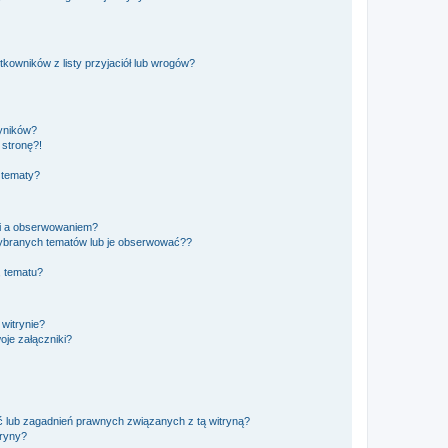
owników z listy przyjaciół lub wrogów?
yników?
stronę?!
 tematy?
ki a obserwowaniem?
ybranych tematów lub je obserwować??
, tematu?
 witrynie?
je załączniki?
 lub zagadnień prawnych związanych z tą witryną?
tryny?