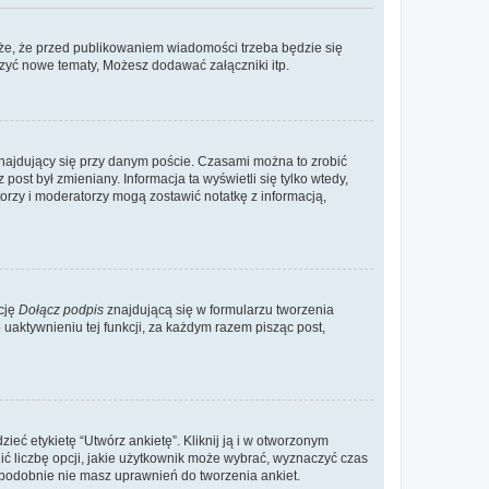
że, że przed publikowaniem wiadomości trzeba będzie się
rzyć nowe tematy, Możesz dodawać załączniki itp.
najdujący się przy danym poście. Czasami można to zrobić
 post był zmieniany. Informacja ta wyświetli się tylko wtedy,
atorzy i moderatorzy mogą zostawić notatkę z informacją,
cję
Dołącz podpis
znajdującą się w formularzu tworzenia
aktywnieniu tej funkcji, za każdym razem pisząc post,
eć etykietę “Utwórz ankietę”. Kliknij ją i w otworzonym
ić liczbę opcji, jakie użytkownik może wybrać, wyznaczyć czas
dopodobnie nie masz uprawnień do tworzenia ankiet.