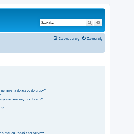
Szukaj
Wyszukiwanie z
Zarejestruj się
Zaloguj się
 i jak można dołączyć do grupy?
?
wyświetlane innymi kolorami?
y”?
!
e-mail od kogoś z tej witryny!