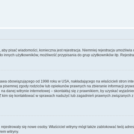
y, aby pisać wiadomości, konieczna jest rejestracja. Niemniej rejestracja umożliwia
do innych użytkowników, możliwość przypisania do grup użytkowników itp. Rejestracj
prawa obowiązującego od 1998 roku w USA, nakładającego na właścicieli stron int
ia pisemnej zgody rodziców lub opiekunów prawnych na zbieranie informacji prywa
na danej witrynie internetowej – skontaktuj się z prawnikiem, by uzyskać wyjaśnieni
 kim się kontaktować w sprawach nadużyć lub zagadnień prawnych związanych z t
ie rejestrowały się nowe osoby. Właściciel witryny mógł także zablokować twój adre
rem witryny.