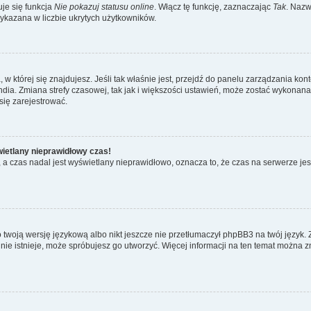
je się funkcja
Nie pokazuj statusu online
. Włącz tę funkcję, zaznaczając
Tak
. Nazw
wykazana w liczbie ukrytych użytkowników.
ta, w której się znajdujesz. Jeśli tak właśnie jest, przejdź do panelu zarządzania k
dia. Zmiana strefy czasowej, tak jak i większości ustawień, może zostać wykonana 
się zarejestrować.
wietlany nieprawidłowy czas!
a czas nadal jest wyświetlany nieprawidłowo, oznacza to, że czas na serwerze jes
 twoją wersję językową albo nikt jeszcze nie przetłumaczył phpBB3 na twój język. 
a nie istnieje, może spróbujesz go utworzyć. Więcej informacji na ten temat można z