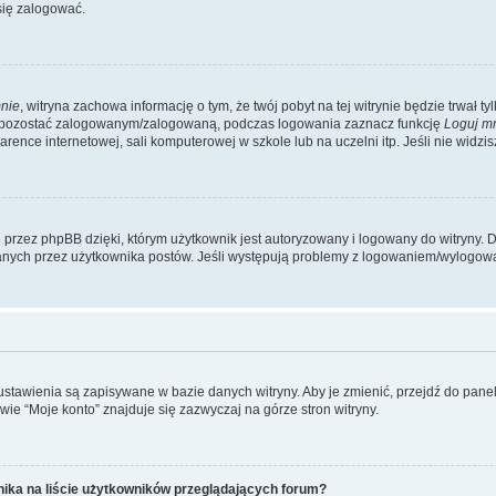
się zalogować.
nie
, witryna zachowa informację o tym, że twój pobyt na tej witrynie będzie trwał t
y pozostać zalogowanym/zalogowaną, podczas logowania zaznacz funkcję
Loguj m
ence internetowej, sali komputerowej w szkole lub na uczelni itp. Jeśli nie widzisz t
przez phpBB dzięki, którym użytkownik jest autoryzowany i logowany do witryny. D
zytanych przez użytkownika postów. Jeśli występują problemy z logowaniem/wylogo
 ustawienia są zapisywane w bazie danych witryny. Aby je zmienić, przejdź do p
ie “Moje konto” znajduje się zazwyczaj na górze stron witryny.
ika na liście użytkowników przeglądających forum?