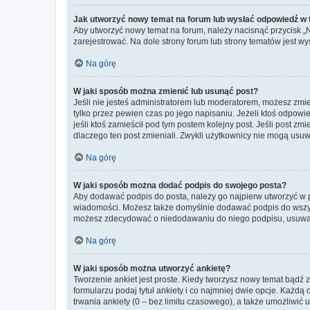
Jak utworzyć nowy temat na forum lub wysłać odpowiedź w
Aby utworzyć nowy temat na forum, należy nacisnąć przycisk 
zarejestrować. Na dole strony forum lub strony tematów jest 
Na górę
W jaki sposób można zmienić lub usunąć post?
Jeśli nie jesteś administratorem lub moderatorem, możesz zmie
tylko przez pewien czas po jego napisaniu. Jeżeli ktoś odpowiedz
jeśli ktoś zamieścił pod tym postem kolejny post. Jeśli post zm
dlaczego ten post zmieniali. Zwykli użytkownicy nie mogą usuw
Na górę
W jaki sposób można dodać podpis do swojego posta?
Aby dodawać podpis do posta, należy go najpierw utworzyć w 
wiadomości. Możesz także domyślnie dodawać podpis do wszyst
możesz zdecydować o niedodawaniu do niego podpisu, usuwaj
Na górę
W jaki sposób można utworzyć ankietę?
Tworzenie ankiet jest proste. Kiedy tworzysz nowy temat bądź z
formularzu podaj tytuł ankiety i co najmniej dwie opcje. Każ
trwania ankiety (0 – bez limitu czasowego), a także umożliwić