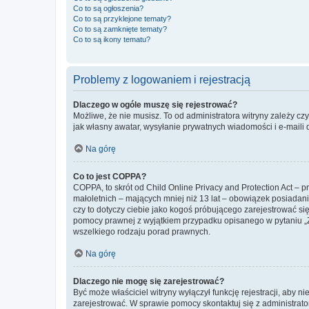
Co to są ogłoszenia?
Co to są przyklejone tematy?
Co to są zamknięte tematy?
Co to są ikony tematu?
Problemy z logowaniem i rejestracją
Dlaczego w ogóle muszę się rejestrować?
Możliwe, że nie musisz. To od administratora witryny zależy cz
jak własny awatar, wysyłanie prywatnych wiadomości i e-maili 
Na górę
Co to jest COPPA?
COPPA, to skrót od Child Online Privacy and Protection Act – 
małoletnich – mających mniej niż 13 lat – obowiązek posiadan
czy to dotyczy ciebie jako kogoś próbującego zarejestrować się 
pomocy prawnej z wyjątkiem przypadku opisanego w pytaniu „Z
wszelkiego rodzaju porad prawnych.
Na górę
Dlaczego nie mogę się zarejestrować?
Być może właściciel witryny wyłączył funkcję rejestracji, aby n
zarejestrować. W sprawie pomocy skontaktuj się z administrato