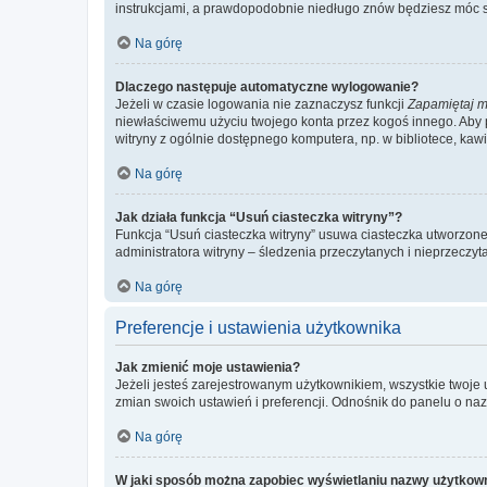
instrukcjami, a prawdopodobnie niedługo znów będziesz móc 
Na górę
Dlaczego następuje automatyczne wylogowanie?
Jeżeli w czasie logowania nie zaznaczysz funkcji
Zapamiętaj m
niewłaściwemu użyciu twojego konta przez kogoś innego. Ab
witryny z ogólnie dostępnego komputera, np. w bibliotece, kawiar
Na górę
Jak działa funkcja “Usuń ciasteczka witryny”?
Funkcja “Usuń ciasteczka witryny” usuwa ciasteczka utworzone 
administratora witryny – śledzenia przeczytanych i nieprzec
Na górę
Preferencje i ustawienia użytkownika
Jak zmienić moje ustawienia?
Jeżeli jesteś zarejestrowanym użytkownikiem, wszystkie twoje
zmian swoich ustawień i preferencji. Odnośnik do panelu o nazw
Na górę
W jaki sposób można zapobiec wyświetlaniu nazwy użytkown